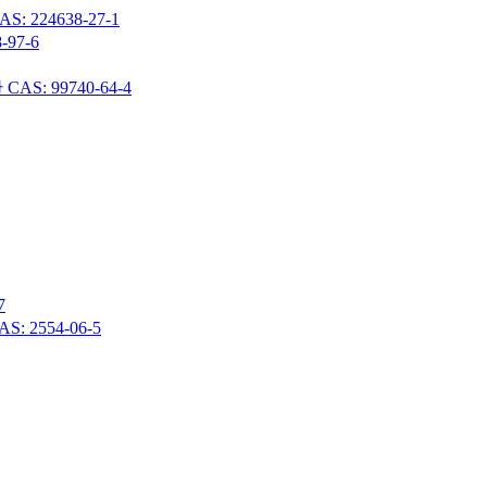
24638-27-1
97-6
 99740-64-4
7
 2554-06-5