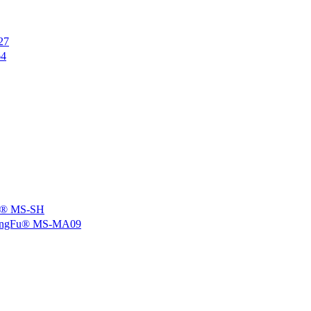
27
4
 MS-SH
u® MS-MA09