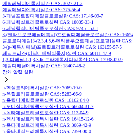
메틸페닐디메톡시실란 CAS: 3027-21-2
메틸페닐디에톡시실란 CAS: 775-56-4
3-페닐프로필디메틸클로로실란 CAS: 17146-09-7
6-페닐헥실트리클로로실란 CAS: 18035-33-1
6-페닐헥실디메틸클로로실란 CAS: 97451-53-1
3-(펜타브로모페닐메톡시)프로필디메틸클로로실란 CAS: 166546-
클로로디메틸[3-(2,3,4,5,6-펜타플루오로페닐)프로필]실란 CAS: 15
3-(p-메톡시페닐)프로필트리클로로실란 CAS: 163155-57-5
페닐트리스(비닐디메틸실록시)실란 CAS: 60111-47-9
1,3-디페닐-1,1,3,3-테트라메톡시디실록산 CAS: 17938-09-9
메틸디페닐메톡시실란 CAS: 18407-48-2
장쇄 알킬 실란
n-헥실트리메톡시실란 CAS: 3069-19-0
n-옥틸트리클로로실란 CAS: 5283-66-9
n-옥틸디메틸클로로실란 CAS: 18162-84-0
n-도데실디메틸클로로실란 CAS: 66604-31-7
n-옥타데실트리클로로실란 CAS: 112-04-9
n-헥사데실트리메톡시실란 CAS: 16415-12-6
n-옥타데실트리메톡시실란 CAS: 3069-42-9
n-옥타데실트리에톡시실란 CAS: 7399-00-0