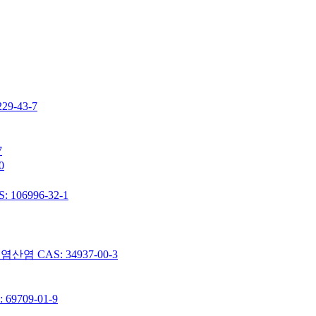
-43-7
7
0
06996-32-1
 CAS: 34937-00-3
9709-01-9