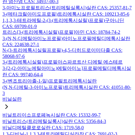
란 염산염 CAS: 34937-00-3
3-아미노프로필트리스(트리메틸실록시)실란 CAS: 25357-81-7
3-(메타크릴아미도프로필)트리에톡시실란 CAS: 109213-85-6
1,1,3,3-테트라메틸-2-(3-(트리메톡시실릴)프로필)구아니딘
CAS: 69709-01-9
트리스[3-(트리에톡시실릴)프로필]아민 CAS: 18784-74-2
3-(N,N-디메틸아미노프로필)아미노프로필메틸디메톡시실란
CAS: 224638-27-1
N-(3-트리에톡시실릴프로필)-4,5-디히드로이미다졸 CAS:
58068-97-6
3-(트리에톡시실릴)프로필아스파르트산 디에틸 에스테르
3-[2-(2-아미노에틸아미노)에틸아미노]프로필메틸디메톡시실
란 CAS: 99740-64-4
3-(벤조트리아졸-1-일)프로필트리메톡시실란
(N,N-디에틸-3-아미노프로필)트리메톡시실란 CAS: 41051-80-
3
비닐실란
비닐트리이소프로페녹시실란 CAS: 15332-99-7
비닐트리스(트리메틸실록시)실란 CAS: 5356-84-3
비닐디메틸클로로실란 CAS: 1719-58-0
1,3-디비닐-1,1,3,3-테트라메틸디실라잔 CAS: 7691-02-3