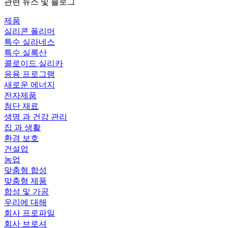
관련 뉴스 및 블로그
제품
실리콘 폴리머
특수 실라네스
특수 실록산
콜로이드 실리카
응용 프로그램
새로운 에너지
전자제품
첨단 재료
생명 과 건강 관리
집 과 생활
환경 보호
건설업
농업
맞춤형 합성
맞춤형 제품
합성 및 가공
우리에 대해
회사 프로파일
회사 브로셔