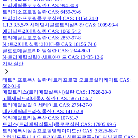
트리에틸클로로실란 CAS: 994-30-9
트리이소프로필실란 CAS: 6459-79-6
트리이소프로필클로로실란 CAS: 13154-24-0
1,1,3,3,5,5-헥사메틸시클로트리실라잔 CAS: 1009-93-4
에티닐트리메틸실란 CAS: 1066-54-2
트리메틸브로모실란 CAS: 2857-97-8
N-(트리메틸실릴)이미다졸 CAS: 18156-74-6
클로로메틸트리메틸실란 CAS: 2344-80-1
N-트리메틸실릴아세트아미드 CAS: 13435-12-6
기타 실란
테트라프로폭시실란 테트라프로필 오르토실리케이트 CAS:
682-01-9
메틸트리스(트리메틸실록시)실란 CAS: 17928-28-8
5-헥세닐트리메톡시실란 CAS: 58751-56-7
트리메틸실릴 아세테이트 CAS: 2754-27-0
데카메틸테트라실록산 CAS: 141-62-8
옥타메틸트리실록산 CAS: 107-51-7
트리스(트리메틸실록시)클로로실란 CAS: 17905-99-6
트리에톡시실릴프로필말레아미드산 CAS: 33525-68-7
2-하이드록시-4-(3-트리에톡시실릴프로폭시)디페닐케톤 CAS: