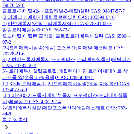
79876-59-8
클로로-디메틸-(2-나프탈레닐-2-에틸)실란 CAS: 94847-57-7
(2-피레닐-1-에틸)디메틸클로로실란 CAS: 105594-64-6
2-(카보메톡시)에틸트리메톡시실란 CAS: 76301-00-3
알릴트리메틸실란 CAS: 762-72-1
모노메틸(에틸렌 글리콜) 프로필트리메톡시실란 CAS: 65994-
07-2
(2-(트리메톡시실릴)에틸) 포스폰산, 디메틸 에스테르 CAS:
20728-21-6
3-(2-하이드록시에톡시)프로필비스(트리메틸실록시)메틸실란
CAS: 23785-50-4
N-(트리메톡시실릴프로필)에틸렌디아민 트리아세테이트 삼
나트륨 염(수중 35% 용액) CAS: 128850-89-5
1,1,3,3-테트라메틸-1-[2-(트리메톡시실릴)에틸]디실록산 CAS:
137407-65-9
[3,3-비스(하이드록시메틸)부톡시]프로필비스(트리메틸실록
시)메틸실란 CAS: 4262-92-4
2-(트리에톡시실릴)에틸포스폰산디에틸에스테르 CAS: 757-
44-8
특수 실록산