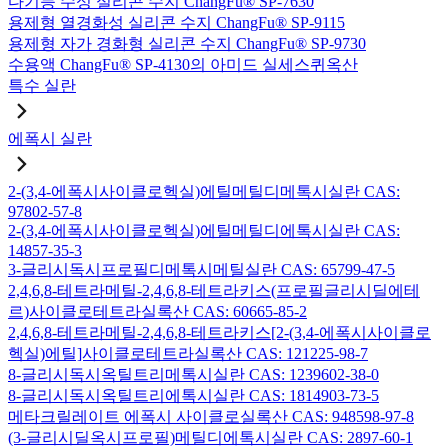
다기능 수성 실리콘 수지 ChangFu® SP-7630
용제형 열경화성 실리콘 수지 ChangFu® SP-9115
용제형 자가 경화형 실리콘 수지 ChangFu® SP-9730
수용액 ChangFu® SP-4130의 아미드 실세스퀴옥산
특수 실란
에폭시 실란
2-(3,4-에폭시사이클로헥실)에틸메틸디메톡시실란 CAS:
97802-57-8
2-(3,4-에폭시사이클로헥실)에틸메틸디에톡시실란 CAS:
14857-35-3
3-글리시독시프로필디메톡시메틸실란 CAS: 65799-47-5
2,4,6,8-테트라메틸-2,4,6,8-테트라키스(프로필글리시딜에테
르)사이클로테트라실록산 CAS: 60665-85-2
2,4,6,8-테트라메틸-2,4,6,8-테트라키스[2-(3,4-에폭시사이클로
헥실)에틸]사이클로테트라실록산 CAS: 121225-98-7
8-글리시독시옥틸트리메톡시실란 CAS: 1239602-38-0
8-글리시독시옥틸트리에톡시실란 CAS: 1814903-73-5
메타크릴레이트 에폭시 사이클로실록산 CAS: 948598-97-8
(3-글리시딜옥시프로필)메틸디에톡시실란 CAS: 2897-60-1