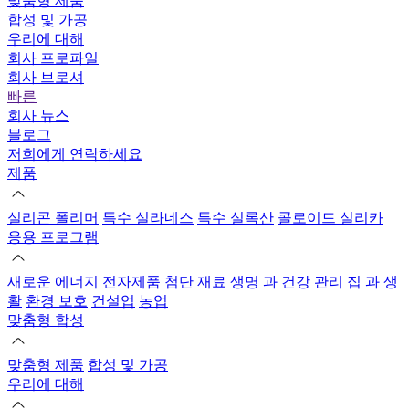
맞춤형 제품
합성 및 가공
우리에 대해
회사 프로파일
회사 브로셔
빠른
회사 뉴스
블로그
저희에게 연락하세요
제품
실리콘 폴리머
특수 실라네스
특수 실록산
콜로이드 실리카
응용 프로그램
새로운 에너지
전자제품
첨단 재료
생명 과 건강 관리
집 과 생
활
환경 보호
건설업
농업
맞춤형 합성
맞춤형 제품
합성 및 가공
우리에 대해