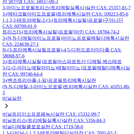
란 염산염 CAS: 34937-00-3
3-아미노프로필트리스(트리메틸실록시)실란 CAS: 25357-81-7
3-(메타크릴아미도프로필)트리에톡시실란 CAS: 109213-85-6
1,1,3,3-테트라메틸-2-(3-(트리메톡시실릴)프로필)구아니딘
CAS: 69709-01-9
트리스[3-(트리에톡시실릴)프로필]아민 CAS: 18784-74-2
3-(N,N-디메틸아미노프로필)아미노프로필메틸디메톡시실란
CAS: 224638-27-1
N-(3-트리에톡시실릴프로필)-4,5-디히드로이미다졸 CAS:
58068-97-6
3-(트리에톡시실릴)프로필아스파르트산 디에틸 에스테르
3-[2-(2-아미노에틸아미노)에틸아미노]프로필메틸디메톡시실
란 CAS: 99740-64-4
3-(벤조트리아졸-1-일)프로필트리메톡시실란
(N,N-디에틸-3-아미노프로필)트리메톡시실란 CAS: 41051-80-
3
비닐실란
비닐트리이소프로페녹시실란 CAS: 15332-99-7
비닐트리스(트리메틸실록시)실란 CAS: 5356-84-3
비닐디메틸클로로실란 CAS: 1719-58-0
1,3-디비닐-1,1,3,3-테트라메틸디실라잔 CAS: 7691-02-3