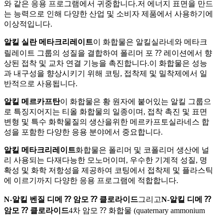
와 같은 응용 프로그램에서 귀중합니다.저 에너지 표면을 만드
는 능력으로 인해 다양한 산업 및 소비자 제품에서 사용하기에
이상적입니다.
알킬 실란 메타크리레이트
이 화합물은 알킬실라네와 메타크
릴레이트 그룹의 성질을 결합하여 폴리머 포 ⁇ 레이션에서 향
상된 접착 및 교차 연결 기능을 촉진합니다.이 화합물은 성능
과 내구성을 향상시키기 위해 코팅, 접착제 및 밀착제에서 일
반적으로 사용됩니다.
알킬 메르카프탄
이 화합물은 황 원자에 붙어있는 알킬 그룹으
로 특징지어지는 티올 화합물의 일종이며, 접착 촉진 및 표면
변형 및 특수 화학물질의 생산을위한 메르카프토실라네스 합
성을 포함한 다양한 응용 분야에서 중요합니다.
알킬 메타크리레이트
화합물은 폴리머 및 코폴리머 생산에 널
리 사용되는 다재다능한 모노머이며, 우수한 기계적 성질, 명
확성 및 화학 저항성을 제공하여 코팅에서 접착제 및 플라스틱
에 이르기까지 다양한 응용 프로그램에 적합합니다.
N-알킬 벤질 디메 ⁇ 암모 ⁇ 클로라이드
그리고
N-알킬 디메 ⁇
암모 ⁇ 클로라이드
4차 암모 ⁇ 화합물 (quaternary ammonium