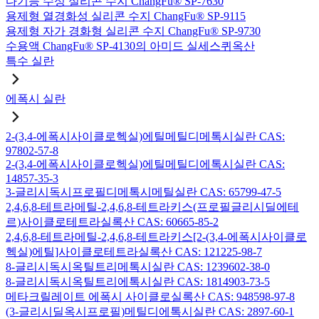
다기능 수성 실리콘 수지 ChangFu® SP-7630
용제형 열경화성 실리콘 수지 ChangFu® SP-9115
용제형 자가 경화형 실리콘 수지 ChangFu® SP-9730
수용액 ChangFu® SP-4130의 아미드 실세스퀴옥산
특수 실란
에폭시 실란
2-(3,4-에폭시사이클로헥실)에틸메틸디메톡시실란 CAS:
97802-57-8
2-(3,4-에폭시사이클로헥실)에틸메틸디에톡시실란 CAS:
14857-35-3
3-글리시독시프로필디메톡시메틸실란 CAS: 65799-47-5
2,4,6,8-테트라메틸-2,4,6,8-테트라키스(프로필글리시딜에테
르)사이클로테트라실록산 CAS: 60665-85-2
2,4,6,8-테트라메틸-2,4,6,8-테트라키스[2-(3,4-에폭시사이클로
헥실)에틸]사이클로테트라실록산 CAS: 121225-98-7
8-글리시독시옥틸트리메톡시실란 CAS: 1239602-38-0
8-글리시독시옥틸트리에톡시실란 CAS: 1814903-73-5
메타크릴레이트 에폭시 사이클로실록산 CAS: 948598-97-8
(3-글리시딜옥시프로필)메틸디에톡시실란 CAS: 2897-60-1