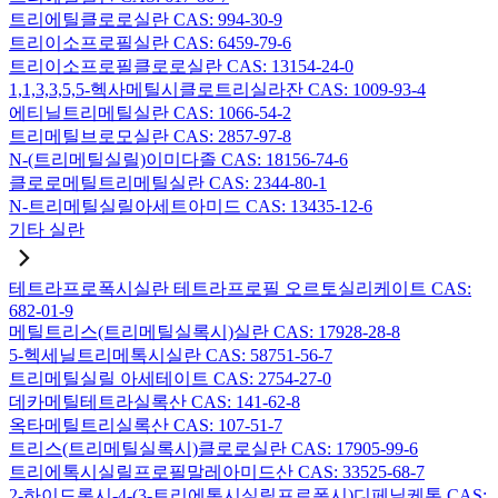
트리에틸클로로실란 CAS: 994-30-9
트리이소프로필실란 CAS: 6459-79-6
트리이소프로필클로로실란 CAS: 13154-24-0
1,1,3,3,5,5-헥사메틸시클로트리실라잔 CAS: 1009-93-4
에티닐트리메틸실란 CAS: 1066-54-2
트리메틸브로모실란 CAS: 2857-97-8
N-(트리메틸실릴)이미다졸 CAS: 18156-74-6
클로로메틸트리메틸실란 CAS: 2344-80-1
N-트리메틸실릴아세트아미드 CAS: 13435-12-6
기타 실란
테트라프로폭시실란 테트라프로필 오르토실리케이트 CAS:
682-01-9
메틸트리스(트리메틸실록시)실란 CAS: 17928-28-8
5-헥세닐트리메톡시실란 CAS: 58751-56-7
트리메틸실릴 아세테이트 CAS: 2754-27-0
데카메틸테트라실록산 CAS: 141-62-8
옥타메틸트리실록산 CAS: 107-51-7
트리스(트리메틸실록시)클로로실란 CAS: 17905-99-6
트리에톡시실릴프로필말레아미드산 CAS: 33525-68-7
2-하이드록시-4-(3-트리에톡시실릴프로폭시)디페닐케톤 CAS: