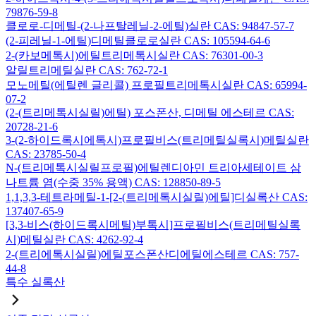
79876-59-8
클로로-디메틸-(2-나프탈레닐-2-에틸)실란 CAS: 94847-57-7
(2-피레닐-1-에틸)디메틸클로로실란 CAS: 105594-64-6
2-(카보메톡시)에틸트리메톡시실란 CAS: 76301-00-3
알릴트리메틸실란 CAS: 762-72-1
모노메틸(에틸렌 글리콜) 프로필트리메톡시실란 CAS: 65994-
07-2
(2-(트리메톡시실릴)에틸) 포스폰산, 디메틸 에스테르 CAS:
20728-21-6
3-(2-하이드록시에톡시)프로필비스(트리메틸실록시)메틸실란
CAS: 23785-50-4
N-(트리메톡시실릴프로필)에틸렌디아민 트리아세테이트 삼
나트륨 염(수중 35% 용액) CAS: 128850-89-5
1,1,3,3-테트라메틸-1-[2-(트리메톡시실릴)에틸]디실록산 CAS:
137407-65-9
[3,3-비스(하이드록시메틸)부톡시]프로필비스(트리메틸실록
시)메틸실란 CAS: 4262-92-4
2-(트리에톡시실릴)에틸포스폰산디에틸에스테르 CAS: 757-
44-8
특수 실록산