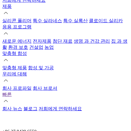
저희에게 연락하세요
제품
실리콘 폴리머
특수 실라네스
특수 실록산
콜로이드 실리카
응용 프로그램
새로운 에너지
전자제품
첨단 재료
생명 과 건강 관리
집 과 생
활
환경 보호
건설업
농업
맞춤형 합성
맞춤형 제품
합성 및 가공
우리에 대해
회사 프로파일
회사 브로셔
빠른
회사 뉴스
블로그
저희에게 연락하세요