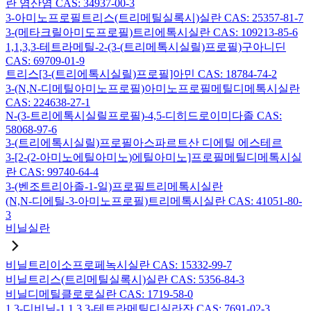
란 염산염 CAS: 34937-00-3
3-아미노프로필트리스(트리메틸실록시)실란 CAS: 25357-81-7
3-(메타크릴아미도프로필)트리에톡시실란 CAS: 109213-85-6
1,1,3,3-테트라메틸-2-(3-(트리메톡시실릴)프로필)구아니딘
CAS: 69709-01-9
트리스[3-(트리에톡시실릴)프로필]아민 CAS: 18784-74-2
3-(N,N-디메틸아미노프로필)아미노프로필메틸디메톡시실란
CAS: 224638-27-1
N-(3-트리에톡시실릴프로필)-4,5-디히드로이미다졸 CAS:
58068-97-6
3-(트리에톡시실릴)프로필아스파르트산 디에틸 에스테르
3-[2-(2-아미노에틸아미노)에틸아미노]프로필메틸디메톡시실
란 CAS: 99740-64-4
3-(벤조트리아졸-1-일)프로필트리메톡시실란
(N,N-디에틸-3-아미노프로필)트리메톡시실란 CAS: 41051-80-
3
비닐실란
비닐트리이소프로페녹시실란 CAS: 15332-99-7
비닐트리스(트리메틸실록시)실란 CAS: 5356-84-3
비닐디메틸클로로실란 CAS: 1719-58-0
1,3-디비닐-1,1,3,3-테트라메틸디실라잔 CAS: 7691-02-3