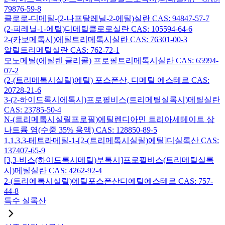
79876-59-8
클로로-디메틸-(2-나프탈레닐-2-에틸)실란 CAS: 94847-57-7
(2-피레닐-1-에틸)디메틸클로로실란 CAS: 105594-64-6
2-(카보메톡시)에틸트리메톡시실란 CAS: 76301-00-3
알릴트리메틸실란 CAS: 762-72-1
모노메틸(에틸렌 글리콜) 프로필트리메톡시실란 CAS: 65994-
07-2
(2-(트리메톡시실릴)에틸) 포스폰산, 디메틸 에스테르 CAS:
20728-21-6
3-(2-하이드록시에톡시)프로필비스(트리메틸실록시)메틸실란
CAS: 23785-50-4
N-(트리메톡시실릴프로필)에틸렌디아민 트리아세테이트 삼
나트륨 염(수중 35% 용액) CAS: 128850-89-5
1,1,3,3-테트라메틸-1-[2-(트리메톡시실릴)에틸]디실록산 CAS:
137407-65-9
[3,3-비스(하이드록시메틸)부톡시]프로필비스(트리메틸실록
시)메틸실란 CAS: 4262-92-4
2-(트리에톡시실릴)에틸포스폰산디에틸에스테르 CAS: 757-
44-8
특수 실록산