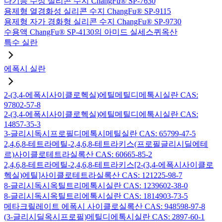
다기능 수성 실리콘 수지 ChangFu® SP-7630
용제형 열경화성 실리콘 수지 ChangFu® SP-9115
용제형 자가 경화형 실리콘 수지 ChangFu® SP-9730
수용액 ChangFu® SP-4130의 아미드 실세스퀴옥산
특수 실란
에폭시 실란
2-(3,4-에폭시사이클로헥실)에틸메틸디메톡시실란 CAS:
97802-57-8
2-(3,4-에폭시사이클로헥실)에틸메틸디에톡시실란 CAS:
14857-35-3
3-글리시독시프로필디메톡시메틸실란 CAS: 65799-47-5
2,4,6,8-테트라메틸-2,4,6,8-테트라키스(프로필글리시딜에테
르)사이클로테트라실록산 CAS: 60665-85-2
2,4,6,8-테트라메틸-2,4,6,8-테트라키스[2-(3,4-에폭시사이클로
헥실)에틸]사이클로테트라실록산 CAS: 121225-98-7
8-글리시독시옥틸트리메톡시실란 CAS: 1239602-38-0
8-글리시독시옥틸트리에톡시실란 CAS: 1814903-73-5
메타크릴레이트 에폭시 사이클로실록산 CAS: 948598-97-8
(3-글리시딜옥시프로필)메틸디에톡시실란 CAS: 2897-60-1