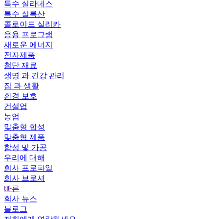
특수 실라네스
특수 실록산
콜로이드 실리카
응용 프로그램
새로운 에너지
전자제품
첨단 재료
생명 과 건강 관리
집 과 생활
환경 보호
건설업
농업
맞춤형 합성
맞춤형 제품
합성 및 가공
우리에 대해
회사 프로파일
회사 브로셔
빠른
회사 뉴스
블로그