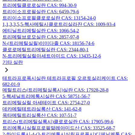
트리에틸클로로실란 CAS: 994-30-9
트리이소프로필실란 CAS: 6459-79-6
트리이소프로필클로로실란 CAS: 13154-24-0
1,1,3,3,5,5-헥사메틸시클로트리실라잔 CAS: 1009-93-4
에티닐트리메틸실란 CAS: 1066-54-2
트리메틸브로모실란 CAS: 2857-97-8
N-(트리메틸실릴)이미다졸 CAS: 18156-74-6
클로로메틸트리메틸실란 CAS: 2344-80-1
N-트리메틸실릴아세트아미드 CAS: 13435-12-6
기타 실란
테트라프로폭시실란 테트라프로필 오르토실리케이트 CAS:
682-01-9
메틸트리스(트리메틸실록시)실란 CAS: 17928-28-8
5-헥세닐트리메톡시실란 CAS: 58751-56-7
트리메틸실릴 아세테이트 CAS: 2754-27-0
데카메틸테트라실록산 CAS: 141-62-8
옥타메틸트리실록산 CAS: 107-51-7
트리스(트리메틸실록시)클로로실란 CAS: 17905-99-6
트리에톡시실릴프로필말레아미드산 CAS: 33525-68-7
2-하이드록시-4-(3-트리에톡시실릴프로폭시)디페닐케톤 CAS: