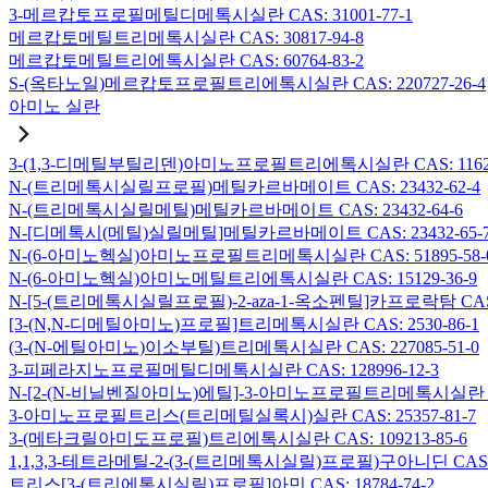
3-메르캅토프로필메틸디메톡시실란 CAS: 31001-77-1
메르캅토메틸트리메톡시실란 CAS: 30817-94-8
메르캅토메틸트리에톡시실란 CAS: 60764-83-2
S-(옥타노일)메르캅토프로필트리에톡시실란 CAS: 220727-26-4
아미노 실란
3-(1,3-디메틸부틸리덴)아미노프로필트리에톡시실란 CAS: 116229
N-(트리메톡시실릴프로필)메틸카르바메이트 CAS: 23432-62-4
N-(트리메톡시실릴메틸)메틸카르바메이트 CAS: 23432-64-6
N-[디메톡시(메틸)실릴메틸]메틸카르바메이트 CAS: 23432-65-
N-(6-아미노헥실)아미노프로필트리메톡시실란 CAS: 51895-58-
N-(6-아미노헥실)아미노메틸트리에톡시실란 CAS: 15129-36-9
N-[5-(트리메톡시실릴프로필)-2-aza-1-옥소펜틸]카프로락탐 CAS: 1
[3-(N,N-디메틸아미노)프로필]트리메톡시실란 CAS: 2530-86-1
(3-(N-에틸아미노)이소부틸)트리메톡시실란 CAS: 227085-51-0
3-피페라지노프로필메틸디메톡시실란 CAS: 128996-12-3
N-[2-(N-비닐벤질아미노)에틸]-3-아미노프로필트리메톡시실란 염산염
3-아미노프로필트리스(트리메틸실록시)실란 CAS: 25357-81-7
3-(메타크릴아미도프로필)트리에톡시실란 CAS: 109213-85-6
1,1,3,3-테트라메틸-2-(3-(트리메톡시실릴)프로필)구아니딘 CAS: 6
트리스[3-(트리에톡시실릴)프로필]아민 CAS: 18784-74-2