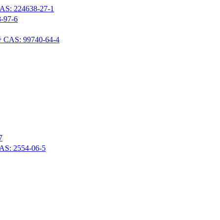
24638-27-1
97-6
 99740-64-4
7
 2554-06-5