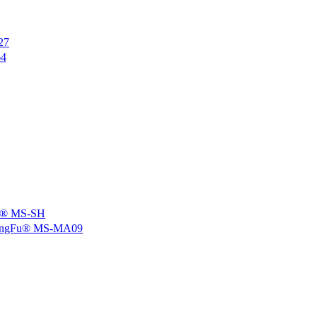
27
4
 MS-SH
u® MS-MA09