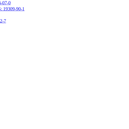
07-0
309-90-1
-7