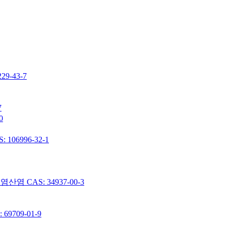
-43-7
7
0
06996-32-1
 CAS: 34937-00-3
9709-01-9