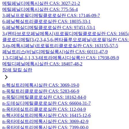
메틸페닐디메톡시실란 CAS: 3027-21-2
메틸페닐디에톡시실란 CAS: 775-56-4
3-페닐프로필디메틸클로로실란 CAS: 17146-09-7
6-페닐헥실트리클로로실란 CAS: 18035-33-1
6-페닐헥실디메틸클로로실란 CAS: 97451-53-1
3-(펜타브로모페닐메톡시)프로필디메틸클로로실란 CAS: 166546-
클로로디메틸[3-(2,3,4,5,6-펜타플루오로페닐)프로필]실란 CAS: 15
3-(p-메톡시페닐)프로필트리클로로실란 CAS: 163155-57-5
페닐트리스(비닐디메틸실록시)실란 CAS: 60111-47-9
1,3-디페닐-1,1,3,3-테트라메톡시디실록산 CAS: 17938-09-9
메틸디페닐메톡시실란 CAS: 18407-48-2
장쇄 알킬 실란
n-헥실트리메톡시실란 CAS: 3069-19-0
n-옥틸트리클로로실란 CAS: 5283-66-9
n-옥틸디메틸클로로실란 CAS: 18162-84-0
n-도데실디메틸클로로실란 CAS: 66604-31-7
n-옥타데실트리클로로실란 CAS: 112-04-9
n-헥사데실트리메톡시실란 CAS: 16415-12-6
n-옥타데실트리메톡시실란 CAS: 3069-42-9
n-옥타데실트리에톡시실란 CAS: 7399-00-0