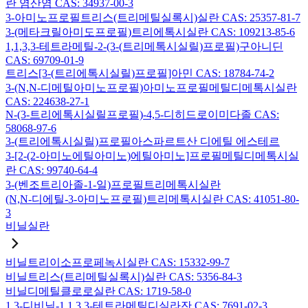
란 염산염 CAS: 34937-00-3
3-아미노프로필트리스(트리메틸실록시)실란 CAS: 25357-81-7
3-(메타크릴아미도프로필)트리에톡시실란 CAS: 109213-85-6
1,1,3,3-테트라메틸-2-(3-(트리메톡시실릴)프로필)구아니딘
CAS: 69709-01-9
트리스[3-(트리에톡시실릴)프로필]아민 CAS: 18784-74-2
3-(N,N-디메틸아미노프로필)아미노프로필메틸디메톡시실란
CAS: 224638-27-1
N-(3-트리에톡시실릴프로필)-4,5-디히드로이미다졸 CAS:
58068-97-6
3-(트리에톡시실릴)프로필아스파르트산 디에틸 에스테르
3-[2-(2-아미노에틸아미노)에틸아미노]프로필메틸디메톡시실
란 CAS: 99740-64-4
3-(벤조트리아졸-1-일)프로필트리메톡시실란
(N,N-디에틸-3-아미노프로필)트리메톡시실란 CAS: 41051-80-
3
비닐실란
비닐트리이소프로페녹시실란 CAS: 15332-99-7
비닐트리스(트리메틸실록시)실란 CAS: 5356-84-3
비닐디메틸클로로실란 CAS: 1719-58-0
1,3-디비닐-1,1,3,3-테트라메틸디실라잔 CAS: 7691-02-3