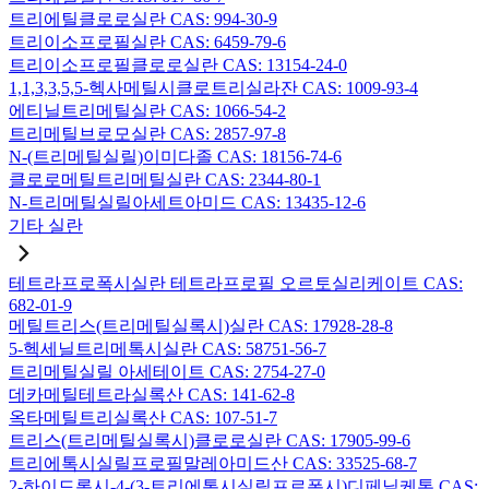
트리에틸클로로실란 CAS: 994-30-9
트리이소프로필실란 CAS: 6459-79-6
트리이소프로필클로로실란 CAS: 13154-24-0
1,1,3,3,5,5-헥사메틸시클로트리실라잔 CAS: 1009-93-4
에티닐트리메틸실란 CAS: 1066-54-2
트리메틸브로모실란 CAS: 2857-97-8
N-(트리메틸실릴)이미다졸 CAS: 18156-74-6
클로로메틸트리메틸실란 CAS: 2344-80-1
N-트리메틸실릴아세트아미드 CAS: 13435-12-6
기타 실란
테트라프로폭시실란 테트라프로필 오르토실리케이트 CAS:
682-01-9
메틸트리스(트리메틸실록시)실란 CAS: 17928-28-8
5-헥세닐트리메톡시실란 CAS: 58751-56-7
트리메틸실릴 아세테이트 CAS: 2754-27-0
데카메틸테트라실록산 CAS: 141-62-8
옥타메틸트리실록산 CAS: 107-51-7
트리스(트리메틸실록시)클로로실란 CAS: 17905-99-6
트리에톡시실릴프로필말레아미드산 CAS: 33525-68-7
2-하이드록시-4-(3-트리에톡시실릴프로폭시)디페닐케톤 CAS: