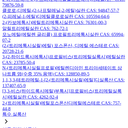
79876-59-8
클로로-디메틸-(2-나프탈레닐-2-에틸)실란 CAS: 94847-57-7
(2-피레닐-1-에틸)디메틸클로로실란 CAS: 105594-64-6
2-(카보메톡시)에틸트리메톡시실란 CAS: 76301-00-3
알릴트리메틸실란 CAS: 762-72-1
모노메틸(에틸렌 글리콜) 프로필트리메톡시실란 CAS: 65994-
07-2
(2-(트리메톡시실릴)에틸) 포스폰산, 디메틸 에스테르 CAS:
20728-21-6
3-(2-하이드록시에톡시)프로필비스(트리메틸실록시)메틸실란
CAS: 23785-50-4
N-(트리메톡시실릴프로필)에틸렌디아민 트리아세테이트 삼
나트륨 염(수중 35% 용액) CAS: 128850-89-5
1,1,3,3-테트라메틸-1-[2-(트리메톡시실릴)에틸]디실록산 CAS:
137407-65-9
[3,3-비스(하이드록시메틸)부톡시]프로필비스(트리메틸실록
시)메틸실란 CAS: 4262-92-4
2-(트리에톡시실릴)에틸포스폰산디에틸에스테르 CAS: 757-
44-8
특수 실록산