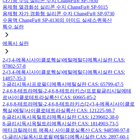
다기능 수성 실리콘 수지 ChangFu® SP-7630
용제형 열경화성 실리콘 수지 ChangFu® SP-9115
용제형 자가 경화형 실리콘 수지 ChangFu® SP-9730
수용액 ChangFu® SP-4130의 아미드 실세스퀴옥산
특수 실란
에폭시 실란
2-(3,4-에폭시사이클로헥실)에틸메틸디메톡시실란 CAS:
97802-57-8
2-(3,4-에폭시사이클로헥실)에틸메틸디에톡시실란 CAS:
14857-35-3
3-글리시독시프로필디메톡시메틸실란 CAS: 65799-47-5
2,4,6,8-테트라메틸-2,4,6,8-테트라키스(프로필글리시딜에테
르)사이클로테트라실록산 CAS: 60665-85-2
2,4,6,8-테트라메틸-2,4,6,8-테트라키스[2-(3,4-에폭시사이클로
헥실)에틸]사이클로테트라실록산 CAS: 121225-98-7
8-글리시독시옥틸트리메톡시실란 CAS: 1239602-38-0
8-글리시독시옥틸트리에톡시실란 CAS: 1814903-73-5
메타크릴레이트 에폭시 사이클로실록산 CAS: 948598-97-8
(3-글리시딜옥시프로필)메틸디에톡시실란 CAS: 2897-60-1