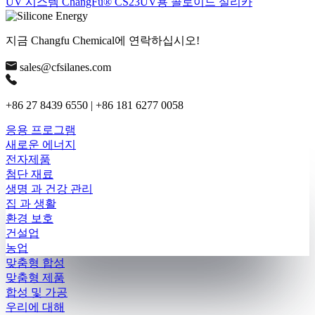
UV 시스템 ChangFu® CS23UV용 콜로이드 실리카
지금 Changfu Chemical에 연락하십시오!
sales@cfsilanes.com
+86 27 8439 6550 | +86 181 6277 0058
응용 프로그램
새로운 에너지
전자제품
첨단 재료
생명 과 건강 관리
집 과 생활
환경 보호
건설업
농업
맞춤형 합성
맞춤형 제품
합성 및 가공
우리에 대해