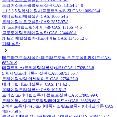
트리이소프로필클로로실란 CAS: 13154-24-0
1,1,3,3,5,5-헥사메틸시클로트리실라잔 CAS: 1009-93-4
에티닐트리메틸실란 CAS: 1066-54-2
트리메틸브로모실란 CAS: 2857-97-8
N-(트리메틸실릴)이미다졸 CAS: 18156-74-6
클로로메틸트리메틸실란 CAS: 2344-80-1
N-트리메틸실릴아세트아미드 CAS: 13435-12-6
기타 실란
테트라프로폭시실란 테트라프로필 오르토실리케이트 CAS:
682-01-9
메틸트리스(트리메틸실록시)실란 CAS: 17928-28-8
5-헥세닐트리메톡시실란 CAS: 58751-56-7
트리메틸실릴 아세테이트 CAS: 2754-27-0
데카메틸테트라실록산 CAS: 141-62-8
옥타메틸트리실록산 CAS: 107-51-7
트리스(트리메틸실록시)클로로실란 CAS: 17905-99-6
트리에톡시실릴프로필말레아미드산 CAS: 33525-68-7
2-하이드록시-4-(3-트리에톡시실릴프로폭시)디페닐케톤 CAS:
79876-59-8
클로로-디메틸-(2-나프탈레닐-2-에틸)실란 CAS: 94847-57-7