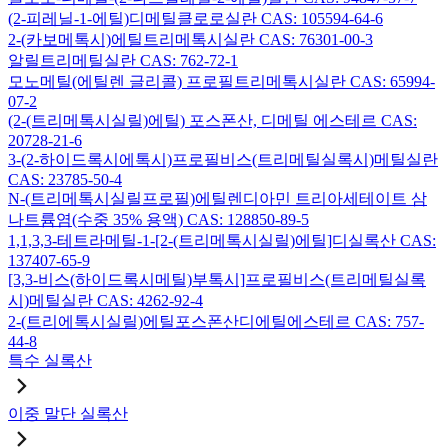
(2-피레닐-1-에틸)디메틸클로로실란 CAS: 105594-64-6
2-(카보메톡시)에틸트리메톡시실란 CAS: 76301-00-3
알릴트리메틸실란 CAS: 762-72-1
모노메틸(에틸렌 글리콜) 프로필트리메톡시실란 CAS: 65994-
07-2
(2-(트리메톡시실릴)에틸) 포스폰산, 디메틸 에스테르 CAS:
20728-21-6
3-(2-하이드록시에톡시)프로필비스(트리메틸실록시)메틸실란
CAS: 23785-50-4
N-(트리메톡시실릴프로필)에틸렌디아민 트리아세테이트 삼
나트륨염(수중 35% 용액) CAS: 128850-89-5
1,1,3,3-테트라메틸-1-[2-(트리메톡시실릴)에틸]디실록산 CAS:
137407-65-9
[3,3-비스(하이드록시메틸)부톡시]프로필비스(트리메틸실록
시)메틸실란 CAS: 4262-92-4
2-(트리에톡시실릴)에틸포스폰산디에틸에스테르 CAS: 757-
44-8
특수 실록산
이중 말단 실록산