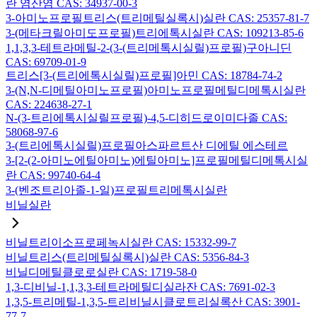
란 염산염 CAS: 34937-00-3
3-아미노프로필트리스(트리메틸실록시)실란 CAS: 25357-81-7
3-(메타크릴아미도프로필)트리에톡시실란 CAS: 109213-85-6
1,1,3,3-테트라메틸-2-(3-(트리메톡시실릴)프로필)구아니딘
CAS: 69709-01-9
트리스[3-(트리에톡시실릴)프로필]아민 CAS: 18784-74-2
3-(N,N-디메틸아미노프로필)아미노프로필메틸디메톡시실란
CAS: 224638-27-1
N-(3-트리에톡시실릴프로필)-4,5-디히드로이미다졸 CAS:
58068-97-6
3-(트리에톡시실릴)프로필아스파르트산 디에틸 에스테르
3-[2-(2-아미노에틸아미노)에틸아미노]프로필메틸디메톡시실
란 CAS: 99740-64-4
3-(벤조트리아졸-1-일)프로필트리메톡시실란
비닐실란
비닐트리이소프로페녹시실란 CAS: 15332-99-7
비닐트리스(트리메틸실록시)실란 CAS: 5356-84-3
비닐디메틸클로로실란 CAS: 1719-58-0
1,3-디비닐-1,1,3,3-테트라메틸디실라잔 CAS: 7691-02-3
1,3,5-트리메틸-1,3,5-트리비닐시클로트리실록산 CAS: 3901-
77-7