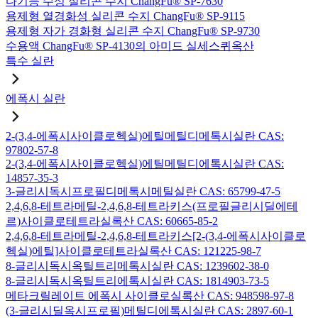
다기능 수성 실리콘 수지 ChangFu® SP-7630
용제형 열경화성 실리콘 수지 ChangFu® SP-9115
용제형 자가 경화형 실리콘 수지 ChangFu® SP-9730
수용액 ChangFu® SP-4130의 아미드 실세스퀴옥산
특수 실란
에폭시 실란
2-(3,4-에폭시사이클로헥실)에틸메틸디메톡시실란 CAS:
97802-57-8
2-(3,4-에폭시사이클로헥실)에틸메틸디에톡시실란 CAS:
14857-35-3
3-글리시독시프로필디메톡시메틸실란 CAS: 65799-47-5
2,4,6,8-테트라메틸-2,4,6,8-테트라키스(프로필글리시딜에테
르)사이클로테트라실록산 CAS: 60665-85-2
2,4,6,8-테트라메틸-2,4,6,8-테트라키스[2-(3,4-에폭시사이클로
헥실)에틸]사이클로테트라실록산 CAS: 121225-98-7
8-글리시독시옥틸트리메톡시실란 CAS: 1239602-38-0
8-글리시독시옥틸트리에톡시실란 CAS: 1814903-73-5
메타크릴레이트 에폭시 사이클로실록산 CAS: 948598-97-8
(3-글리시딜옥시프로필)메틸디에톡시실란 CAS: 2897-60-1