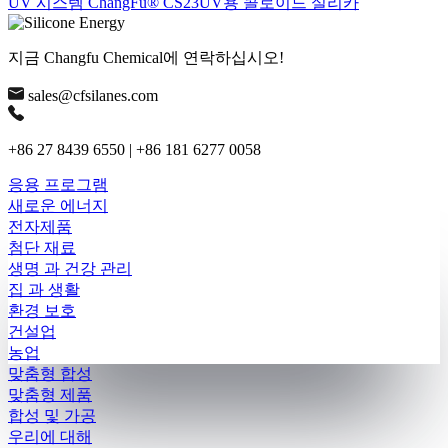
UV 시스템 ChangFu® CS23UV용 콜로이드 실리카
지금 Changfu Chemical에 연락하십시오!
sales@cfsilanes.com
+86 27 8439 6550 | +86 181 6277 0058
응용 프로그램
새로운 에너지
전자제품
첨단 재료
생명 과 건강 관리
집 과 생활
환경 보호
건설업
농업
맞춤형 합성
맞춤형 제품
합성 및 가공
우리에 대해