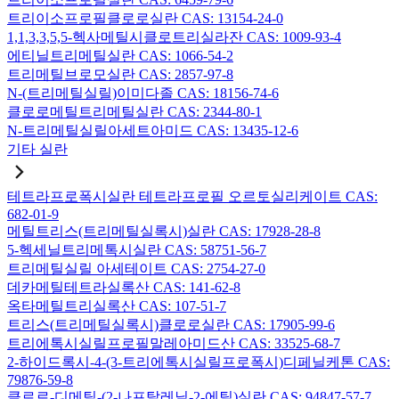
트리이소프로필클로로실란 CAS: 13154-24-0
1,1,3,3,5,5-헥사메틸시클로트리실라잔 CAS: 1009-93-4
에티닐트리메틸실란 CAS: 1066-54-2
트리메틸브로모실란 CAS: 2857-97-8
N-(트리메틸실릴)이미다졸 CAS: 18156-74-6
클로로메틸트리메틸실란 CAS: 2344-80-1
N-트리메틸실릴아세트아미드 CAS: 13435-12-6
기타 실란
테트라프로폭시실란 테트라프로필 오르토실리케이트 CAS:
682-01-9
메틸트리스(트리메틸실록시)실란 CAS: 17928-28-8
5-헥세닐트리메톡시실란 CAS: 58751-56-7
트리메틸실릴 아세테이트 CAS: 2754-27-0
데카메틸테트라실록산 CAS: 141-62-8
옥타메틸트리실록산 CAS: 107-51-7
트리스(트리메틸실록시)클로로실란 CAS: 17905-99-6
트리에톡시실릴프로필말레아미드산 CAS: 33525-68-7
2-하이드록시-4-(3-트리에톡시실릴프로폭시)디페닐케톤 CAS:
79876-59-8
클로로-디메틸-(2-나프탈레닐-2-에틸)실란 CAS: 94847-57-7