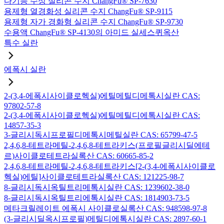
다기능 수성 실리콘 수지 ChangFu® SP-7630
용제형 열경화성 실리콘 수지 ChangFu® SP-9115
용제형 자가 경화형 실리콘 수지 ChangFu® SP-9730
수용액 ChangFu® SP-4130의 아미드 실세스퀴옥산
특수 실란
에폭시 실란
2-(3,4-에폭시사이클로헥실)에틸메틸디메톡시실란 CAS:
97802-57-8
2-(3,4-에폭시사이클로헥실)에틸메틸디에톡시실란 CAS:
14857-35-3
3-글리시독시프로필디메톡시메틸실란 CAS: 65799-47-5
2,4,6,8-테트라메틸-2,4,6,8-테트라키스(프로필글리시딜에테
르)사이클로테트라실록산 CAS: 60665-85-2
2,4,6,8-테트라메틸-2,4,6,8-테트라키스[2-(3,4-에폭시사이클로
헥실)에틸]사이클로테트라실록산 CAS: 121225-98-7
8-글리시독시옥틸트리메톡시실란 CAS: 1239602-38-0
8-글리시독시옥틸트리에톡시실란 CAS: 1814903-73-5
메타크릴레이트 에폭시 사이클로실록산 CAS: 948598-97-8
(3-글리시딜옥시프로필)메틸디에톡시실란 CAS: 2897-60-1