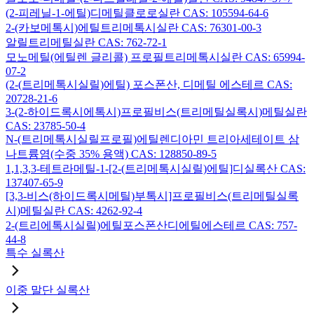
(2-피레닐-1-에틸)디메틸클로로실란 CAS: 105594-64-6
2-(카보메톡시)에틸트리메톡시실란 CAS: 76301-00-3
알릴트리메틸실란 CAS: 762-72-1
모노메틸(에틸렌 글리콜) 프로필트리메톡시실란 CAS: 65994-
07-2
(2-(트리메톡시실릴)에틸) 포스폰산, 디메틸 에스테르 CAS:
20728-21-6
3-(2-하이드록시에톡시)프로필비스(트리메틸실록시)메틸실란
CAS: 23785-50-4
N-(트리메톡시실릴프로필)에틸렌디아민 트리아세테이트 삼
나트륨염(수중 35% 용액) CAS: 128850-89-5
1,1,3,3-테트라메틸-1-[2-(트리메톡시실릴)에틸]디실록산 CAS:
137407-65-9
[3,3-비스(하이드록시메틸)부톡시]프로필비스(트리메틸실록
시)메틸실란 CAS: 4262-92-4
2-(트리에톡시실릴)에틸포스폰산디에틸에스테르 CAS: 757-
44-8
특수 실록산
이중 말단 실록산