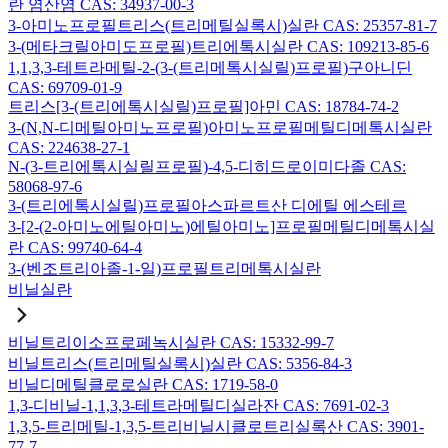
란 염산염 CAS: 34937-00-3
3-아미노프로필트리스(트리메틸실록시)실란 CAS: 25357-81-7
3-(메타크릴아미도프로필)트리에톡시실란 CAS: 109213-85-6
1,1,3,3-테트라메틸-2-(3-(트리메톡시실릴)프로필)구아니딘
CAS: 69709-01-9
트리스[3-(트리에톡시실릴)프로필]아민 CAS: 18784-74-2
3-(N,N-디메틸아미노프로필)아미노프로필메틸디메톡시실란
CAS: 224638-27-1
N-(3-트리에톡시실릴프로필)-4,5-디히드로이미다졸 CAS:
58068-97-6
3-(트리에톡시실릴)프로필아스파르트산 디에틸 에스테르
3-[2-(2-아미노에틸아미노)에틸아미노]프로필메틸디메톡시실
란 CAS: 99740-64-4
3-(벤조트리아졸-1-일)프로필트리메톡시실란
비닐실란
비닐트리이소프로페녹시실란 CAS: 15332-99-7
비닐트리스(트리메틸실록시)실란 CAS: 5356-84-3
비닐디메틸클로로실란 CAS: 1719-58-0
1,3-디비닐-1,1,3,3-테트라메틸디실라잔 CAS: 7691-02-3
1,3,5-트리메틸-1,3,5-트리비닐시클로트리실록산 CAS: 3901-
77-7