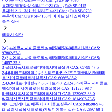
다기능 수성 실리콘 수지 ChangFu® SP-7630
용제형 열경화성 실리콘 수지 ChangFu® SP-9115
용제형 자가 경화형 실리콘 수지 ChangFu® SP-9730
수용액 ChangFu® SP-4130의 아미드 실세스퀴옥산
특수 실란
에폭시 실란
2-(3,4-에폭시사이클로헥실)에틸메틸디메톡시실란 CAS:
97802-57-8
2-(3,4-에폭시사이클로헥실)에틸메틸디에톡시실란 CAS:
14857-35-3
3-글리시독시프로필디메톡시메틸실란 CAS: 65799-47-5
2,4,6,8-테트라메틸-2,4,6,8-테트라키스(프로필글리시딜에테
르)사이클로테트라실록산 CAS: 60665-85-2
2,4,6,8-테트라메틸-2,4,6,8-테트라키스[2-(3,4-에폭시사이클로
헥실)에틸]사이클로테트라실록산 CAS: 121225-98-7
8-글리시독시옥틸트리메톡시실란 CAS: 1239602-38-0
8-글리시독시옥틸트리에톡시실란 CAS: 1814903-73-5
메타크릴레이트 에폭시 사이클로실록산 CAS: 948598-97-8
(3-글리시딜옥시프로필)메틸디에톡시실란 CAS: 2897-60-1