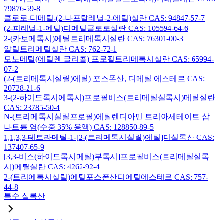
79876-59-8
클로로-디메틸-(2-나프탈레닐-2-에틸)실란 CAS: 94847-57-7
(2-피레닐-1-에틸)디메틸클로로실란 CAS: 105594-64-6
2-(카보메톡시)에틸트리메톡시실란 CAS: 76301-00-3
알릴트리메틸실란 CAS: 762-72-1
모노메틸(에틸렌 글리콜) 프로필트리메톡시실란 CAS: 65994-
07-2
(2-(트리메톡시실릴)에틸) 포스폰산, 디메틸 에스테르 CAS:
20728-21-6
3-(2-하이드록시에톡시)프로필비스(트리메틸실록시)메틸실란
CAS: 23785-50-4
N-(트리메톡시실릴프로필)에틸렌디아민 트리아세테이트 삼
나트륨 염(수중 35% 용액) CAS: 128850-89-5
1,1,3,3-테트라메틸-1-[2-(트리메톡시실릴)에틸]디실록산 CAS:
137407-65-9
[3,3-비스(하이드록시메틸)부톡시]프로필비스(트리메틸실록
시)메틸실란 CAS: 4262-92-4
2-(트리에톡시실릴)에틸포스폰산디에틸에스테르 CAS: 757-
44-8
특수 실록산