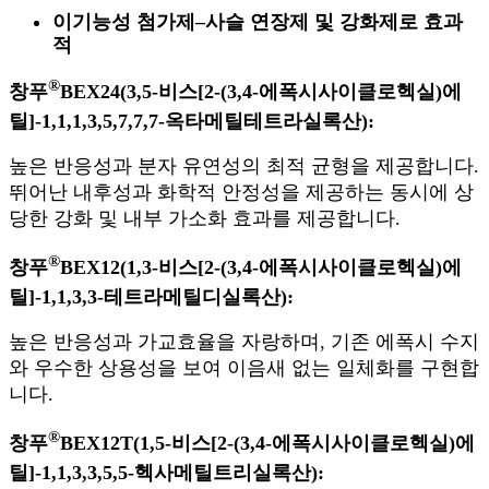
이기능성 첨가제
–
사슬 연장제 및 강화제로 효과
적
®
창푸
BEX24(3,5-비스[2-(3,4-에폭시사이클로헥실)에
틸]-1,1,1,3,5,7,7,7-옥타메틸테트라실록산):
높은 반응성과 분자 유연성의 최적 균형을 제공합니다.
뛰어난 내후성과 화학적 안정성을 제공하는 동시에 상
당한 강화 및 내부 가소화 효과를 제공합니다.
®
창푸
BEX12(1,3-비스[2-(3,4-에폭시사이클로헥실)에
틸]-1,1,3,3-테트라메틸디실록산):
높은 반응성과 가교효율을 자랑하며, 기존 에폭시 수지
와 우수한 상용성을 보여 이음새 없는 일체화를 구현합
니다.
®
창푸
BEX12T(1,5-비스[2-(3,4-에폭시사이클로헥실)에
틸]-1,1,3,3,5,5-헥사메틸트리실록산):