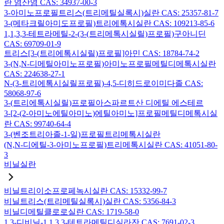
란 염산염 CAS: 34937-00-3
3-아미노프로필트리스(트리메틸실록시)실란 CAS: 25357-81-7
3-(메타크릴아미도프로필)트리에톡시실란 CAS: 109213-85-6
1,1,3,3-테트라메틸-2-(3-(트리메톡시실릴)프로필)구아니딘
CAS: 69709-01-9
트리스[3-(트리에톡시실릴)프로필]아민 CAS: 18784-74-2
3-(N,N-디메틸아미노프로필)아미노프로필메틸디메톡시실란
CAS: 224638-27-1
N-(3-트리에톡시실릴프로필)-4,5-디히드로이미다졸 CAS:
58068-97-6
3-(트리에톡시실릴)프로필아스파르트산 디에틸 에스테르
3-[2-(2-아미노에틸아미노)에틸아미노]프로필메틸디메톡시실
란 CAS: 99740-64-4
3-(벤조트리아졸-1-일)프로필트리메톡시실란
(N,N-디에틸-3-아미노프로필)트리메톡시실란 CAS: 41051-80-
3
비닐실란
비닐트리이소프로페녹시실란 CAS: 15332-99-7
비닐트리스(트리메틸실록시)실란 CAS: 5356-84-3
비닐디메틸클로로실란 CAS: 1719-58-0
1,3-디비닐-1,1,3,3-테트라메틸디실라잔 CAS: 7691-02-3