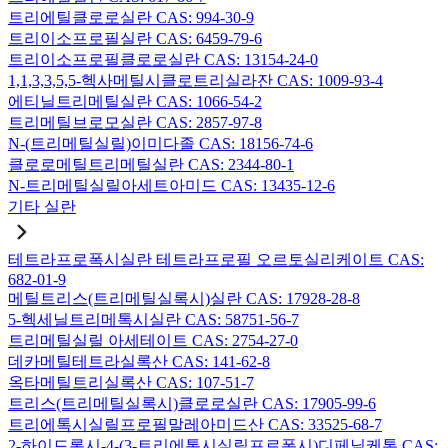
트리에틸클로로실란 CAS: 994-30-9
트리이소프로필실란 CAS: 6459-79-6
트리이소프로필클로로실란 CAS: 13154-24-0
1,1,3,3,5,5-헥사메틸시클로트리실라잔 CAS: 1009-93-4
에티닐트리메틸실란 CAS: 1066-54-2
트리메틸브로모실란 CAS: 2857-97-8
N-(트리메틸실릴)이미다졸 CAS: 18156-74-6
클로로메틸트리메틸실란 CAS: 2344-80-1
N-트리메틸실릴아세트아미드 CAS: 13435-12-6
기타 실란
테트라프로폭시실란 테트라프로필 오르토실리케이트 CAS:
682-01-9
메틸트리스(트리메틸실록시)실란 CAS: 17928-28-8
5-헥세닐트리메톡시실란 CAS: 58751-56-7
트리메틸실릴 아세테이트 CAS: 2754-27-0
데카메틸테트라실록산 CAS: 141-62-8
옥타메틸트리실록산 CAS: 107-51-7
트리스(트리메틸실록시)클로로실란 CAS: 17905-99-6
트리에톡시실릴프로필말레아미드산 CAS: 33525-68-7
2-하이드록시-4-(3-트리에톡시실릴프로폭시)디페닐케톤 CAS: