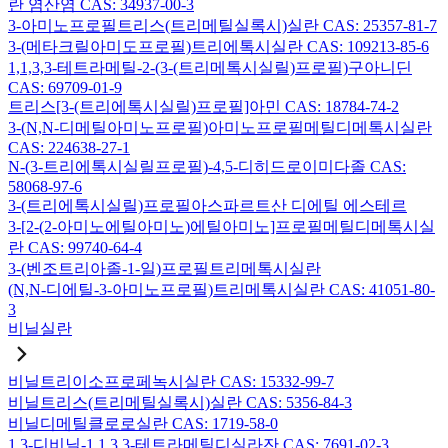
란 염산염 CAS: 34937-00-3
3-아미노프로필트리스(트리메틸실록시)실란 CAS: 25357-81-7
3-(메타크릴아미도프로필)트리에톡시실란 CAS: 109213-85-6
1,1,3,3-테트라메틸-2-(3-(트리메톡시실릴)프로필)구아니딘
CAS: 69709-01-9
트리스[3-(트리에톡시실릴)프로필]아민 CAS: 18784-74-2
3-(N,N-디메틸아미노프로필)아미노프로필메틸디메톡시실란
CAS: 224638-27-1
N-(3-트리에톡시실릴프로필)-4,5-디히드로이미다졸 CAS:
58068-97-6
3-(트리에톡시실릴)프로필아스파르트산 디에틸 에스테르
3-[2-(2-아미노에틸아미노)에틸아미노]프로필메틸디메톡시실
란 CAS: 99740-64-4
3-(벤조트리아졸-1-일)프로필트리메톡시실란
(N,N-디에틸-3-아미노프로필)트리메톡시실란 CAS: 41051-80-
3
비닐실란
비닐트리이소프로페녹시실란 CAS: 15332-99-7
비닐트리스(트리메틸실록시)실란 CAS: 5356-84-3
비닐디메틸클로로실란 CAS: 1719-58-0
1,3-디비닐-1,1,3,3-테트라메틸디실라잔 CAS: 7691-02-3