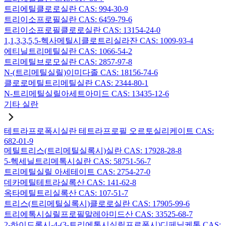
트리에틸클로로실란 CAS: 994-30-9
트리이소프로필실란 CAS: 6459-79-6
트리이소프로필클로로실란 CAS: 13154-24-0
1,1,3,3,5,5-헥사메틸시클로트리실라잔 CAS: 1009-93-4
에티닐트리메틸실란 CAS: 1066-54-2
트리메틸브로모실란 CAS: 2857-97-8
N-(트리메틸실릴)이미다졸 CAS: 18156-74-6
클로로메틸트리메틸실란 CAS: 2344-80-1
N-트리메틸실릴아세트아미드 CAS: 13435-12-6
기타 실란
테트라프로폭시실란 테트라프로필 오르토실리케이트 CAS:
682-01-9
메틸트리스(트리메틸실록시)실란 CAS: 17928-28-8
5-헥세닐트리메톡시실란 CAS: 58751-56-7
트리메틸실릴 아세테이트 CAS: 2754-27-0
데카메틸테트라실록산 CAS: 141-62-8
옥타메틸트리실록산 CAS: 107-51-7
트리스(트리메틸실록시)클로로실란 CAS: 17905-99-6
트리에톡시실릴프로필말레아미드산 CAS: 33525-68-7
2-하이드록시-4-(3-트리에톡시실릴프로폭시)디페닐케톤 CAS: