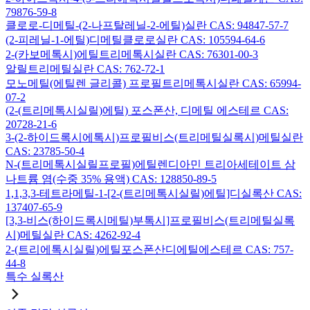
79876-59-8
클로로-디메틸-(2-나프탈레닐-2-에틸)실란 CAS: 94847-57-7
(2-피레닐-1-에틸)디메틸클로로실란 CAS: 105594-64-6
2-(카보메톡시)에틸트리메톡시실란 CAS: 76301-00-3
알릴트리메틸실란 CAS: 762-72-1
모노메틸(에틸렌 글리콜) 프로필트리메톡시실란 CAS: 65994-
07-2
(2-(트리메톡시실릴)에틸) 포스폰산, 디메틸 에스테르 CAS:
20728-21-6
3-(2-하이드록시에톡시)프로필비스(트리메틸실록시)메틸실란
CAS: 23785-50-4
N-(트리메톡시실릴프로필)에틸렌디아민 트리아세테이트 삼
나트륨 염(수중 35% 용액) CAS: 128850-89-5
1,1,3,3-테트라메틸-1-[2-(트리메톡시실릴)에틸]디실록산 CAS:
137407-65-9
[3,3-비스(하이드록시메틸)부톡시]프로필비스(트리메틸실록
시)메틸실란 CAS: 4262-92-4
2-(트리에톡시실릴)에틸포스폰산디에틸에스테르 CAS: 757-
44-8
특수 실록산