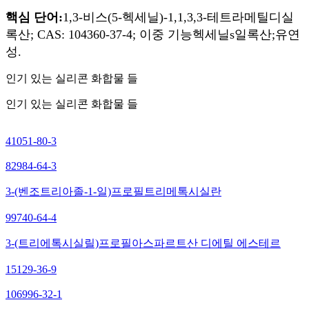
핵심 단어:
1,3-비스(5-헥세닐)-1,1,3,3-테트라메틸디실
록산; CAS: 104360-37-4; 이중 기능
헥세닐s
일록산;
유연
성.
인기 있는 실리콘 화합물 들
인기 있는 실리콘 화합물 들
41051-80-3
82984-64-3
3-(벤조트리아졸-1-일)프로필트리메톡시실란
99740-64-4
3-(트리에톡시실릴)프로필아스파르트산 디에틸 에스테르
15129-36-9
106996-32-1