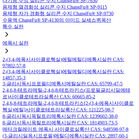
다기능 수성 실리콘 수지 ChangFu® SP-7630
용제형 열경화성 실리콘 수지 ChangFu® SP-9115
용제형 자가 경화형 실리콘 수지 ChangFu® SP-9730
수용액 ChangFu® SP-4130의 아미드 실세스퀴옥산
특수 실란
에폭시 실란
2-(3,4-에폭시사이클로헥실)에틸메틸디메톡시실란 CAS:
97802-57-8
2-(3,4-에폭시사이클로헥실)에틸메틸디에톡시실란 CAS:
14857-35-3
3-글리시독시프로필디메톡시메틸실란 CAS: 65799-47-5
2,4,6,8-테트라메틸-2,4,6,8-테트라키스(프로필글리시딜에테
르)사이클로테트라실록산 CAS: 60665-85-2
2,4,6,8-테트라메틸-2,4,6,8-테트라키스[2-(3,4-에폭시사이클로
헥실)에틸]사이클로테트라실록산 CAS: 121225-98-7
8-글리시독시옥틸트리메톡시실란 CAS: 1239602-38-0
8-글리시독시옥틸트리에톡시실란 CAS: 1814903-73-5
메타크릴레이트 에폭시 사이클로실록산 CAS: 948598-97-8
(3-글리시딜옥시프로필)메틸디에톡시실란 CAS: 2897-60-1