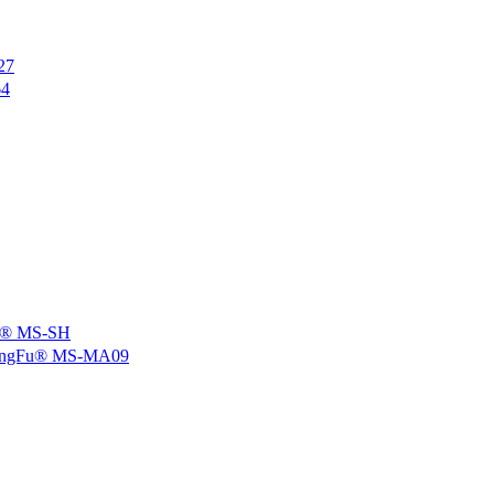
27
4
 MS-SH
u® MS-MA09