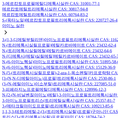
3-메르캅토프로필메틸디메톡시실란 CAS: 31001-77-1
메르캅토메틸트리메톡시실란 CAS: 30817-94-8
메르캅토메틸트리에톡시실란 CAS: 60764-83-2
S-(옥타노일)메르캅토프로필트리에톡시실란 CAS: 220727-26-4
아미노 실란
3-(1,3-디메틸부틸리덴)아미노프로필트리에톡시실란 CAS: 116229
N-(트리메톡시실릴프로필)메틸카르바메이트 CAS: 23432-62-4
N-(트리메톡시실릴메틸)메틸카르바메이트 CAS: 23432-64-6
N-[디메톡시(메틸)실릴메틸]메틸카르바메이트 CAS: 23432-65-
N-(6-아미노헥실)아미노프로필트리메톡시실란 CAS: 51895-58-
N-(6-아미노헥실)아미노메틸트리에톡시실란 CAS: 15129-36-9
N-[5-(트리메톡시실릴프로필)-2-aza-1-옥소펜틸]카프로락탐 CAS: 1
[3-(N,N-디메틸아미노)프로필]트리메톡시실란 CAS: 2530-86-1
(3-(N-에틸아미노)이소부틸)트리메톡시실란 CAS: 227085-51-0
3-피페라지노프로필메틸디메톡시실란 CAS: 128996-12-3
N-[2-(N-비닐벤질아미노)에틸]-3-아미노프로필트리메톡시실란 염산염
3-아미노프로필트리스(트리메틸실록시)실란 CAS: 25357-81-7
3-(메타크릴아미도프로필)트리에톡시실란 CAS: 109213-85-6
1,1,3,3-테트라메틸-2-(3-(트리메톡시실릴)프로필)구아니딘 CAS: 6
트리스[3-(트리에톡시실릴)프로필]아민 CAS: 18784-74-2