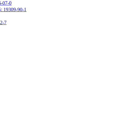
07-0
309-90-1
-7