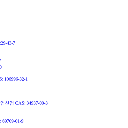
-43-7
7
0
06996-32-1
 CAS: 34937-00-3
9709-01-9