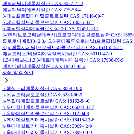
메틸페닐디메톡시실란 CAS: 3027-21-2
메틸페닐디에톡시실란 CAS: 775-56-4
3-페닐프로필디메틸클로로실란 CAS: 17146-09-7
6-페닐헥실트리클로로실란 CAS: 18035-33-1
6-페닐헥실디메틸클로로실란 CAS: 97451-53-1
3-(펜타브로모페닐메톡시)프로필디메틸클로로실란 CAS: 166546-
클로로디메틸[3-(2,3,4,5,6-펜타플루오로페닐)프로필]실란 CAS: 15
3-(p-메톡시페닐)프로필트리클로로실란 CAS: 163155-57-5
페닐트리스(비닐디메틸실록시)실란 CAS: 60111-47-9
1,3-디페닐-1,1,3,3-테트라메톡시디실록산 CAS: 17938-09-9
메틸디페닐메톡시실란 CAS: 18407-48-2
장쇄 알킬 실란
n-헥실트리메톡시실란 CAS: 3069-19-0
n-옥틸트리클로로실란 CAS: 5283-66-9
n-옥틸디메틸클로로실란 CAS: 18162-84-0
n-도데실디메틸클로로실란 CAS: 66604-31-7
n-옥타데실트리클로로실란 CAS: 112-04-9
n-헥사데실트리메톡시실란 CAS: 16415-12-6
n-옥타데실트리메톡시실란 CAS: 3069-42-9
n-옥타데실트리에톡시실란 CAS: 7399-00-0