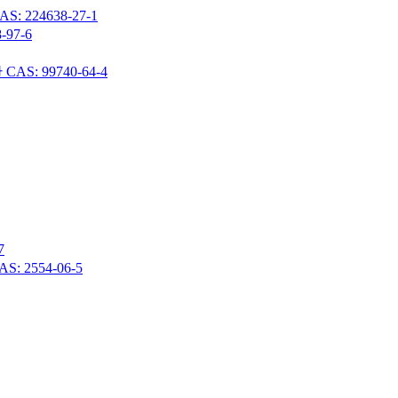
24638-27-1
97-6
 99740-64-4
7
 2554-06-5