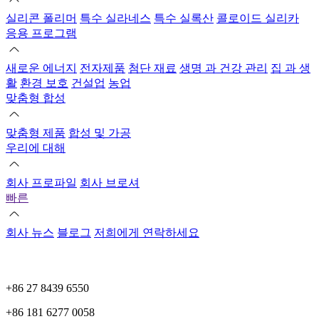
실리콘 폴리머
특수 실라네스
특수 실록산
콜로이드 실리카
응용 프로그램
새로운 에너지
전자제품
첨단 재료
생명 과 건강 관리
집 과 생
활
환경 보호
건설업
농업
맞춤형 합성
맞춤형 제품
합성 및 가공
우리에 대해
회사 프로파일
회사 브로셔
빠른
회사 뉴스
블로그
저희에게 연락하세요
+86 27 8439 6550
+86 181 6277 0058