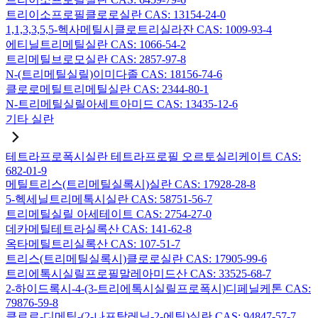
트리이소프로필클로로실란 CAS: 13154-24-0
1,1,3,3,5,5-헥사메틸시클로트리실라잔 CAS: 1009-93-4
에티닐트리메틸실란 CAS: 1066-54-2
트리메틸브로모실란 CAS: 2857-97-8
N-(트리메틸실릴)이미다졸 CAS: 18156-74-6
클로로메틸트리메틸실란 CAS: 2344-80-1
N-트리메틸실릴아세트아미드 CAS: 13435-12-6
기타 실란
테트라프로폭시실란 테트라프로필 오르토실리케이트 CAS:
682-01-9
메틸트리스(트리메틸실록시)실란 CAS: 17928-28-8
5-헥세닐트리메톡시실란 CAS: 58751-56-7
트리메틸실릴 아세테이트 CAS: 2754-27-0
데카메틸테트라실록산 CAS: 141-62-8
옥타메틸트리실록산 CAS: 107-51-7
트리스(트리메틸실록시)클로로실란 CAS: 17905-99-6
트리에톡시실릴프로필말레아미드산 CAS: 33525-68-7
2-하이드록시-4-(3-트리에톡시실릴프로폭시)디페닐케톤 CAS:
79876-59-8
클로로-디메틸-(2-나프탈레닐-2-에틸)실란 CAS: 94847-57-7