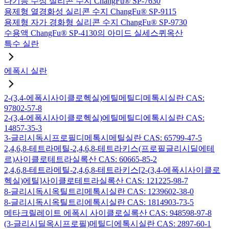
다기능 수성 실리콘 수지 ChangFu® SP-7630
용제형 열경화성 실리콘 수지 ChangFu® SP-9115
용제형 자가 경화형 실리콘 수지 ChangFu® SP-9730
수용액 ChangFu® SP-4130의 아미드 실세스퀴옥산
특수 실란
에폭시 실란
2-(3,4-에폭시사이클로헥실)에틸메틸디메톡시실란 CAS:
97802-57-8
2-(3,4-에폭시사이클로헥실)에틸메틸디에톡시실란 CAS:
14857-35-3
3-글리시독시프로필디메톡시메틸실란 CAS: 65799-47-5
2,4,6,8-테트라메틸-2,4,6,8-테트라키스(프로필글리시딜에테
르)사이클로테트라실록산 CAS: 60665-85-2
2,4,6,8-테트라메틸-2,4,6,8-테트라키스[2-(3,4-에폭시사이클로
헥실)에틸]사이클로테트라실록산 CAS: 121225-98-7
8-글리시독시옥틸트리메톡시실란 CAS: 1239602-38-0
8-글리시독시옥틸트리에톡시실란 CAS: 1814903-73-5
메타크릴레이트 에폭시 사이클로실록산 CAS: 948598-97-8
(3-글리시딜옥시프로필)메틸디에톡시실란 CAS: 2897-60-1