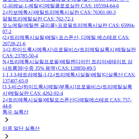
(2-피레닐-1-에틸)디메틸클로로실란 CAS: 105594-64-6
2-(카보메톡시)에틸트리메톡시실란 CAS: 76301-00-3
알릴트리메틸실란 CAS: 762-72-1
모노메틸(에틸렌 글리콜) 프로필트리메톡시실란 CAS: 65994-
07-2
(2-(트리메톡시실릴)에틸) 포스폰산, 디메틸 에스테르 CAS:
20728-21-6
3-(2-하이드록시에톡시)프로필비스(트리메틸실록시)메틸실란
CAS: 23785-50-4
N-(트리메톡시실릴프로필)에틸렌디아민 트리아세테이트 삼
나트륨염(수중 35% 용액) CAS: 128850-89-5
1,1,3,3-테트라메틸-1-[2-(트리메톡시실릴)에틸]디실록산 CAS:
137407-65-9
[3,3-비스(하이드록시메틸)부톡시]프로필비스(트리메틸실록
시)메틸실란 CAS: 4262-92-4
2-(트리에톡시실릴)에틸포스폰산디에틸에스테르 CAS: 757-
44-8
특수 실록산
이중 말단 실록산