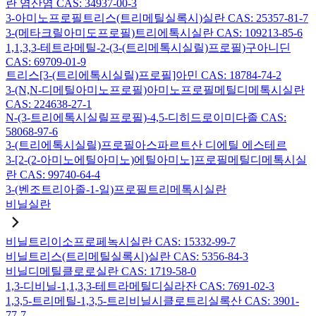
란 염산염 CAS: 34937-00-3
3-아미노프로필트리스(트리메틸실록시)실란 CAS: 25357-81-7
3-(메타크릴아미도프로필)트리에톡시실란 CAS: 109213-85-6
1,1,3,3-테트라메틸-2-(3-(트리메톡시실릴)프로필)구아니딘
CAS: 69709-01-9
트리스[3-(트리에톡시실릴)프로필]아민 CAS: 18784-74-2
3-(N,N-디메틸아미노프로필)아미노프로필메틸디메톡시실란
CAS: 224638-27-1
N-(3-트리에톡시실릴프로필)-4,5-디히드로이미다졸 CAS:
58068-97-6
3-(트리에톡시실릴)프로필아스파르트산 디에틸 에스테르
3-[2-(2-아미노에틸아미노)에틸아미노]프로필메틸디메톡시실
란 CAS: 99740-64-4
3-(벤조트리아졸-1-일)프로필트리메톡시실란
비닐실란
비닐트리이소프로페녹시실란 CAS: 15332-99-7
비닐트리스(트리메틸실록시)실란 CAS: 5356-84-3
비닐디메틸클로로실란 CAS: 1719-58-0
1,3-디비닐-1,1,3,3-테트라메틸디실라잔 CAS: 7691-02-3
1,3,5-트리메틸-1,3,5-트리비닐시클로트리실록산 CAS: 3901-
77-7