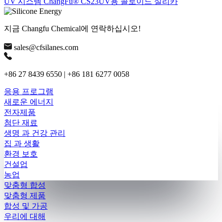
UV 시스템 ChangFu® CS23UV용 콜로이드 실리카
지금 Changfu Chemical에 연락하십시오!
sales@cfsilanes.com
+86 27 8439 6550 | +86 181 6277 0058
응용 프로그램
새로운 에너지
전자제품
첨단 재료
생명 과 건강 관리
집 과 생활
환경 보호
건설업
농업
맞춤형 합성
맞춤형 제품
합성 및 가공
우리에 대해