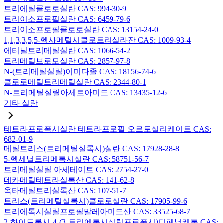
트리에틸클로로실란 CAS: 994-30-9
트리이소프로필실란 CAS: 6459-79-6
트리이소프로필클로로실란 CAS: 13154-24-0
1,1,3,3,5,5-헥사메틸시클로트리실라잔 CAS: 1009-93-4
에티닐트리메틸실란 CAS: 1066-54-2
트리메틸브로모실란 CAS: 2857-97-8
N-(트리메틸실릴)이미다졸 CAS: 18156-74-6
클로로메틸트리메틸실란 CAS: 2344-80-1
N-트리메틸실릴아세트아미드 CAS: 13435-12-6
기타 실란
테트라프로폭시실란 테트라프로필 오르토실리케이트 CAS:
682-01-9
메틸트리스(트리메틸실록시)실란 CAS: 17928-28-8
5-헥세닐트리메톡시실란 CAS: 58751-56-7
트리메틸실릴 아세테이트 CAS: 2754-27-0
데카메틸테트라실록산 CAS: 141-62-8
옥타메틸트리실록산 CAS: 107-51-7
트리스(트리메틸실록시)클로로실란 CAS: 17905-99-6
트리에톡시실릴프로필말레아미드산 CAS: 33525-68-7
2-하이드록시-4-(3-트리에톡시실릴프로폭시)디페닐케톤 CAS: