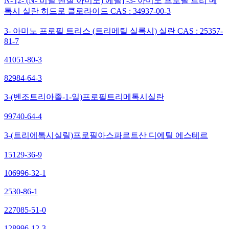
N- [2- (N- 비닐 벤질 아미노) 에틸] -3- 아미노 프로필 트리 메
톡시 실란 히드로 클로라이드 CAS : 34937-00-3
3- 아미노 프로필 트리스 (트리메틸 실록시) 실란 CAS : 25357-
81-7
41051-80-3
82984-64-3
3-(벤조트리아졸-1-일)프로필트리메톡시실란
99740-64-4
3-(트리에톡시실릴)프로필아스파르트산 디에틸 에스테르
15129-36-9
106996-32-1
2530-86-1
227085-51-0
128996-12-3