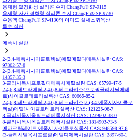
다기능 수성 실리콘 수지 ChangFu® SP-7630
용제형 열경화성 실리콘 수지 ChangFu® SP-9115
용제형 자가 경화형 실리콘 수지 ChangFu® SP-9730
수용액 ChangFu® SP-4130의 아미드 실세스퀴옥산
특수 실란
에폭시 실란
2-(3,4-에폭시사이클로헥실)에틸메틸디메톡시실란 CAS:
97802-57-8
2-(3,4-에폭시사이클로헥실)에틸메틸디에톡시실란 CAS:
14857-35-3
3-글리시독시프로필디메톡시메틸실란 CAS: 65799-47-5
2,4,6,8-테트라메틸-2,4,6,8-테트라키스(프로필글리시딜에테
르)사이클로테트라실록산 CAS: 60665-85-2
2,4,6,8-테트라메틸-2,4,6,8-테트라키스[2-(3,4-에폭시사이클로
헥실)에틸]사이클로테트라실록산 CAS: 121225-98-7
8-글리시독시옥틸트리메톡시실란 CAS: 1239602-38-0
8-글리시독시옥틸트리에톡시실란 CAS: 1814903-73-5
메타크릴레이트 에폭시 사이클로실록산 CAS: 948598-97-8
(3-글리시딜옥시프로필)메틸디에톡시실란 CAS: 2897-60-1