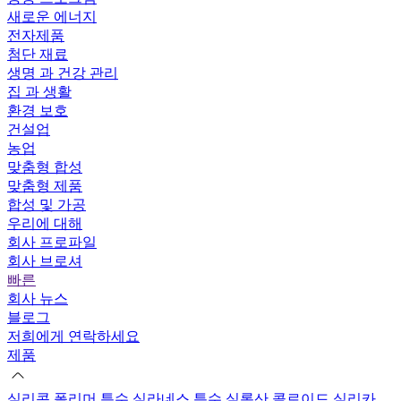
새로운 에너지
전자제품
첨단 재료
생명 과 건강 관리
집 과 생활
환경 보호
건설업
농업
맞춤형 합성
맞춤형 제품
합성 및 가공
우리에 대해
회사 프로파일
회사 브로셔
빠른
회사 뉴스
블로그
저희에게 연락하세요
제품
실리콘 폴리머
특수 실라네스
특수 실록산
콜로이드 실리카