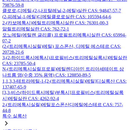
79876-59-8
클로로-디메틸-(2-나프탈레닐-2-에틸)실란 CAS: 94847-57-7
(2-피레닐-1-에틸)디메틸클로로실란 CAS: 105594-64-6
2-(카보메톡시)에틸트리메톡시실란 CAS: 76301-00-3
알릴트리메틸실란 CAS: 762-72-1
모노메틸(에틸렌 글리콜) 프로필트리메톡시실란 CAS: 65994-
07-2
(2-(트리메톡시실릴)에틸) 포스폰산, 디메틸 에스테르 CAS:
20728-21-6
3-(2-하이드록시에톡시)프로필비스(트리메틸실록시)메틸실란
CAS: 23785-50-4
N-(트리메톡시실릴프로필)에틸렌디아민 트리아세테이트 삼
나트륨 염(수중 35% 용액) CAS: 128850-89-5
1,1,3,3-테트라메틸-1-[2-(트리메톡시실릴)에틸]디실록산 CAS:
137407-65-9
[3,3-비스(하이드록시메틸)부톡시]프로필비스(트리메틸실록
시)메틸실란 CAS: 4262-92-4
2-(트리에톡시실릴)에틸포스폰산디에틸에스테르 CAS: 757-
44-8
특수 실록산