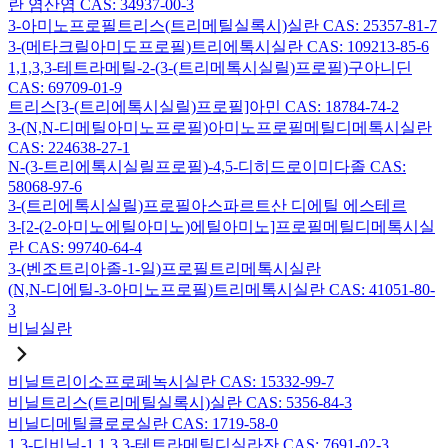
란 염산염 CAS: 34937-00-3
3-아미노프로필트리스(트리메틸실록시)실란 CAS: 25357-81-7
3-(메타크릴아미도프로필)트리에톡시실란 CAS: 109213-85-6
1,1,3,3-테트라메틸-2-(3-(트리메톡시실릴)프로필)구아니딘
CAS: 69709-01-9
트리스[3-(트리에톡시실릴)프로필]아민 CAS: 18784-74-2
3-(N,N-디메틸아미노프로필)아미노프로필메틸디메톡시실란
CAS: 224638-27-1
N-(3-트리에톡시실릴프로필)-4,5-디히드로이미다졸 CAS:
58068-97-6
3-(트리에톡시실릴)프로필아스파르트산 디에틸 에스테르
3-[2-(2-아미노에틸아미노)에틸아미노]프로필메틸디메톡시실
란 CAS: 99740-64-4
3-(벤조트리아졸-1-일)프로필트리메톡시실란
(N,N-디에틸-3-아미노프로필)트리메톡시실란 CAS: 41051-80-
3
비닐실란
비닐트리이소프로페녹시실란 CAS: 15332-99-7
비닐트리스(트리메틸실록시)실란 CAS: 5356-84-3
비닐디메틸클로로실란 CAS: 1719-58-0
1,3-디비닐-1,1,3,3-테트라메틸디실라잔 CAS: 7691-02-3