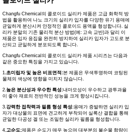
콜로이드 실리카
Changfu Chemical의 콜로이드 실리카 제품은 고급 화학적 방
법을 활용하여 나노 크기의 실리카 입자를 다양한 유기 용매에
균일하게 분산시켜 안정적인 콜로이드 용액을 형성합니다. 실
리카 분말의 기존 물리적 분산 방법(예: 고속 교반)과 달리 이
제품은 입자 응집을 완전히 방지하여 실리카 입자가 고도로 분
산되고 균일하게 분포되도록 합니다.
Changfu Chemical의 콜로이드 실리카 제품 시리즈는 다음과
같은 중요한 특징을 가지고 있습니다.
1
.
초미립자 및 높은 비표면적
:
본 제품은 무색투명하며 코팅된
물체의 색상에 영향을 미치지 않습니다.
2.
높은 분산성과 우수한 특성
:
내마모성이 우수하고 광투과율
이 좋아 재료의 전반적인 성능을 크게 향상시킵니다.
3.
강력한 접착력과 필름 형성 특성
:
용매가 증발하면 실리카 입
자가 대상물의 표면에 견고하게 부착되어 실록산 결합을 통해
균일한 다공성 겔 또는 조밀한 실리카 필름을 형성합니다.
4.
고순도
:
제품은 순도가 매우 높으며 대부분의 불순물 함량이