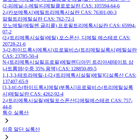
(2-피레닐-1-에틸)디메틸클로로실란 CAS: 105594-64-6
2-(카보메톡시)에틸트리메톡시실란 CAS: 76301-00-3
알릴트리메틸실란 CAS: 762-72-1
모노메틸(에틸렌 글리콜) 프로필트리메톡시실란 CAS: 65994-
07-2
(2-(트리메톡시실릴)에틸) 포스폰산, 디메틸 에스테르 CAS:
20728-21-6
3-(2-하이드록시에톡시)프로필비스(트리메틸실록시)메틸실란
CAS: 23785-50-4
N-(트리메톡시실릴프로필)에틸렌디아민 트리아세테이트 삼
나트륨염(수중 35% 용액) CAS: 128850-89-5
1,1,3,3-테트라메틸-1-[2-(트리메톡시실릴)에틸]디실록산 CAS:
137407-65-9
[3,3-비스(하이드록시메틸)부톡시]프로필비스(트리메틸실록
시)메틸실란 CAS: 4262-92-4
2-(트리에톡시실릴)에틸포스폰산디에틸에스테르 CAS: 757-
44-8
특수 실록산
이중 말단 실록산