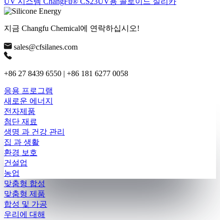
UV 시스템 ChangFu® CS23UV용 콜로이드 실리카
지금 Changfu Chemical에 연락하십시오!
sales@cfsilanes.com
+86 27 8439 6550 | +86 181 6277 0058
응용 프로그램
새로운 에너지
전자제품
첨단 재료
생명 과 건강 관리
집 과 생활
환경 보호
건설업
농업
맞춤형 합성
맞춤형 제품
합성 및 가공
우리에 대해