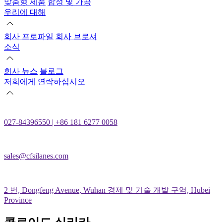
맞춤형 제품
합성 및 가공
우리에 대해
회사 프로파일
회사 브로셔
소식
회사 뉴스
블로그
저희에게 연락하십시오
027-84396550 | +86 181 6277 0058
sales@cfsilanes.com
2 번, Dongfeng Avenue, Wuhan 경제 및 기술 개발 구역, Hubei
Province