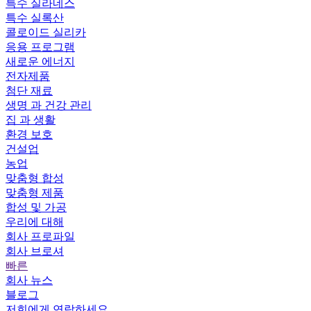
특수 실라네스
특수 실록산
콜로이드 실리카
응용 프로그램
새로운 에너지
전자제품
첨단 재료
생명 과 건강 관리
집 과 생활
환경 보호
건설업
농업
맞춤형 합성
맞춤형 제품
합성 및 가공
우리에 대해
회사 프로파일
회사 브로셔
빠른
회사 뉴스
블로그
저희에게 연락하세요