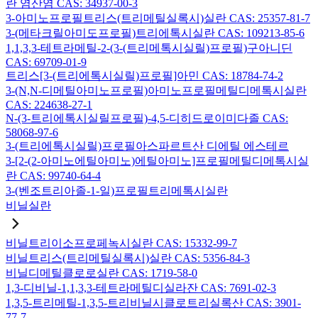
란 염산염 CAS: 34937-00-3
3-아미노프로필트리스(트리메틸실록시)실란 CAS: 25357-81-7
3-(메타크릴아미도프로필)트리에톡시실란 CAS: 109213-85-6
1,1,3,3-테트라메틸-2-(3-(트리메톡시실릴)프로필)구아니딘
CAS: 69709-01-9
트리스[3-(트리에톡시실릴)프로필]아민 CAS: 18784-74-2
3-(N,N-디메틸아미노프로필)아미노프로필메틸디메톡시실란
CAS: 224638-27-1
N-(3-트리에톡시실릴프로필)-4,5-디히드로이미다졸 CAS:
58068-97-6
3-(트리에톡시실릴)프로필아스파르트산 디에틸 에스테르
3-[2-(2-아미노에틸아미노)에틸아미노]프로필메틸디메톡시실
란 CAS: 99740-64-4
3-(벤조트리아졸-1-일)프로필트리메톡시실란
비닐실란
비닐트리이소프로페녹시실란 CAS: 15332-99-7
비닐트리스(트리메틸실록시)실란 CAS: 5356-84-3
비닐디메틸클로로실란 CAS: 1719-58-0
1,3-디비닐-1,1,3,3-테트라메틸디실라잔 CAS: 7691-02-3
1,3,5-트리메틸-1,3,5-트리비닐시클로트리실록산 CAS: 3901-
77-7