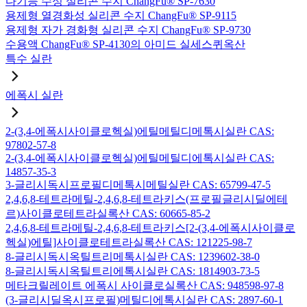
다기능 수성 실리콘 수지 ChangFu® SP-7630
용제형 열경화성 실리콘 수지 ChangFu® SP-9115
용제형 자가 경화형 실리콘 수지 ChangFu® SP-9730
수용액 ChangFu® SP-4130의 아미드 실세스퀴옥산
특수 실란
에폭시 실란
2-(3,4-에폭시사이클로헥실)에틸메틸디메톡시실란 CAS:
97802-57-8
2-(3,4-에폭시사이클로헥실)에틸메틸디에톡시실란 CAS:
14857-35-3
3-글리시독시프로필디메톡시메틸실란 CAS: 65799-47-5
2,4,6,8-테트라메틸-2,4,6,8-테트라키스(프로필글리시딜에테
르)사이클로테트라실록산 CAS: 60665-85-2
2,4,6,8-테트라메틸-2,4,6,8-테트라키스[2-(3,4-에폭시사이클로
헥실)에틸]사이클로테트라실록산 CAS: 121225-98-7
8-글리시독시옥틸트리메톡시실란 CAS: 1239602-38-0
8-글리시독시옥틸트리에톡시실란 CAS: 1814903-73-5
메타크릴레이트 에폭시 사이클로실록산 CAS: 948598-97-8
(3-글리시딜옥시프로필)메틸디에톡시실란 CAS: 2897-60-1