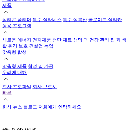
제품
실리콘 폴리머
특수 실라네스
특수 실록산
콜로이드 실리카
응용 프로그램
새로운 에너지
전자제품
첨단 재료
생명 과 건강 관리
집 과 생
활
환경 보호
건설업
농업
맞춤형 합성
맞춤형 제품
합성 및 가공
우리에 대해
회사 프로파일
회사 브로셔
빠른
회사 뉴스
블로그
저희에게 연락하세요
+86 27 8439 6550