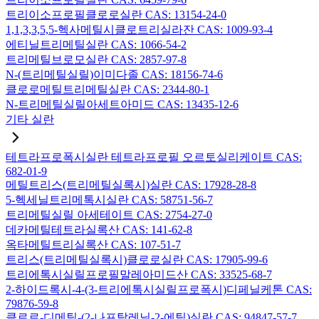
트리이소프로필클로로실란 CAS: 13154-24-0
1,1,3,3,5,5-헥사메틸시클로트리실라잔 CAS: 1009-93-4
에티닐트리메틸실란 CAS: 1066-54-2
트리메틸브로모실란 CAS: 2857-97-8
N-(트리메틸실릴)이미다졸 CAS: 18156-74-6
클로로메틸트리메틸실란 CAS: 2344-80-1
N-트리메틸실릴아세트아미드 CAS: 13435-12-6
기타 실란
테트라프로폭시실란 테트라프로필 오르토실리케이트 CAS:
682-01-9
메틸트리스(트리메틸실록시)실란 CAS: 17928-28-8
5-헥세닐트리메톡시실란 CAS: 58751-56-7
트리메틸실릴 아세테이트 CAS: 2754-27-0
데카메틸테트라실록산 CAS: 141-62-8
옥타메틸트리실록산 CAS: 107-51-7
트리스(트리메틸실록시)클로로실란 CAS: 17905-99-6
트리에톡시실릴프로필말레아미드산 CAS: 33525-68-7
2-하이드록시-4-(3-트리에톡시실릴프로폭시)디페닐케톤 CAS:
79876-59-8
클로로-디메틸-(2-나프탈레닐-2-에틸)실란 CAS: 94847-57-7