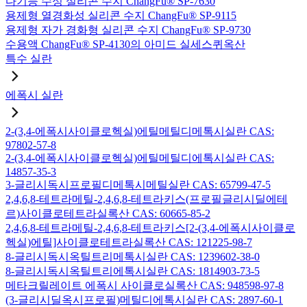
다기능 수성 실리콘 수지 ChangFu® SP-7630
용제형 열경화성 실리콘 수지 ChangFu® SP-9115
용제형 자가 경화형 실리콘 수지 ChangFu® SP-9730
수용액 ChangFu® SP-4130의 아미드 실세스퀴옥산
특수 실란
에폭시 실란
2-(3,4-에폭시사이클로헥실)에틸메틸디메톡시실란 CAS:
97802-57-8
2-(3,4-에폭시사이클로헥실)에틸메틸디에톡시실란 CAS:
14857-35-3
3-글리시독시프로필디메톡시메틸실란 CAS: 65799-47-5
2,4,6,8-테트라메틸-2,4,6,8-테트라키스(프로필글리시딜에테
르)사이클로테트라실록산 CAS: 60665-85-2
2,4,6,8-테트라메틸-2,4,6,8-테트라키스[2-(3,4-에폭시사이클로
헥실)에틸]사이클로테트라실록산 CAS: 121225-98-7
8-글리시독시옥틸트리메톡시실란 CAS: 1239602-38-0
8-글리시독시옥틸트리에톡시실란 CAS: 1814903-73-5
메타크릴레이트 에폭시 사이클로실록산 CAS: 948598-97-8
(3-글리시딜옥시프로필)메틸디에톡시실란 CAS: 2897-60-1