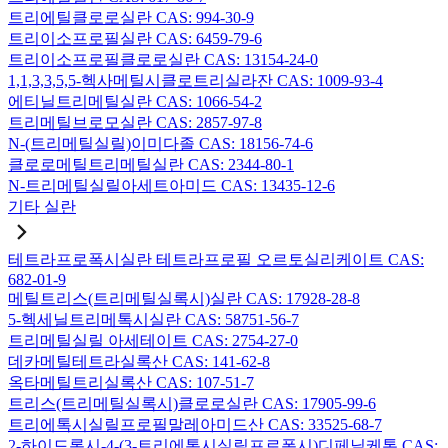
트리에틸클로로실란 CAS: 994-30-9
트리이소프로필실란 CAS: 6459-79-6
트리이소프로필클로로실란 CAS: 13154-24-0
1,1,3,3,5,5-헥사메틸시클로트리실라잔 CAS: 1009-93-4
에티닐트리메틸실란 CAS: 1066-54-2
트리메틸브로모실란 CAS: 2857-97-8
N-(트리메틸실릴)이미다졸 CAS: 18156-74-6
클로로메틸트리메틸실란 CAS: 2344-80-1
N-트리메틸실릴아세트아미드 CAS: 13435-12-6
기타 실란
테트라프로폭시실란 테트라프로필 오르토실리케이트 CAS:
682-01-9
메틸트리스(트리메틸실록시)실란 CAS: 17928-28-8
5-헥세닐트리메톡시실란 CAS: 58751-56-7
트리메틸실릴 아세테이트 CAS: 2754-27-0
데카메틸테트라실록산 CAS: 141-62-8
옥타메틸트리실록산 CAS: 107-51-7
트리스(트리메틸실록시)클로로실란 CAS: 17905-99-6
트리에톡시실릴프로필말레아미드산 CAS: 33525-68-7
2-하이드록시-4-(3-트리에톡시실릴프로폭시)디페닐케톤 CAS: