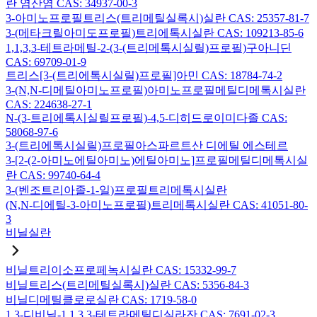
란 염산염 CAS: 34937-00-3
3-아미노프로필트리스(트리메틸실록시)실란 CAS: 25357-81-7
3-(메타크릴아미도프로필)트리에톡시실란 CAS: 109213-85-6
1,1,3,3-테트라메틸-2-(3-(트리메톡시실릴)프로필)구아니딘
CAS: 69709-01-9
트리스[3-(트리에톡시실릴)프로필]아민 CAS: 18784-74-2
3-(N,N-디메틸아미노프로필)아미노프로필메틸디메톡시실란
CAS: 224638-27-1
N-(3-트리에톡시실릴프로필)-4,5-디히드로이미다졸 CAS:
58068-97-6
3-(트리에톡시실릴)프로필아스파르트산 디에틸 에스테르
3-[2-(2-아미노에틸아미노)에틸아미노]프로필메틸디메톡시실
란 CAS: 99740-64-4
3-(벤조트리아졸-1-일)프로필트리메톡시실란
(N,N-디에틸-3-아미노프로필)트리메톡시실란 CAS: 41051-80-
3
비닐실란
비닐트리이소프로페녹시실란 CAS: 15332-99-7
비닐트리스(트리메틸실록시)실란 CAS: 5356-84-3
비닐디메틸클로로실란 CAS: 1719-58-0
1,3-디비닐-1,1,3,3-테트라메틸디실라잔 CAS: 7691-02-3