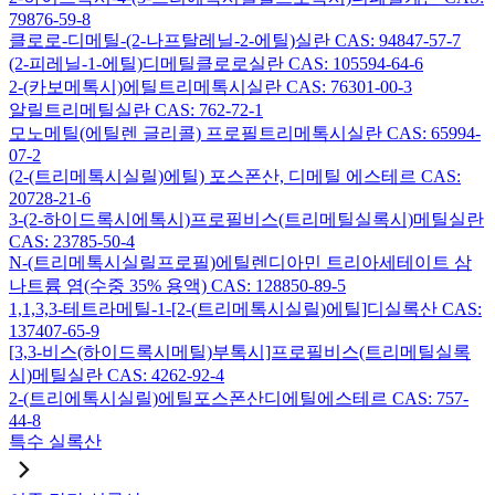
79876-59-8
클로로-디메틸-(2-나프탈레닐-2-에틸)실란 CAS: 94847-57-7
(2-피레닐-1-에틸)디메틸클로로실란 CAS: 105594-64-6
2-(카보메톡시)에틸트리메톡시실란 CAS: 76301-00-3
알릴트리메틸실란 CAS: 762-72-1
모노메틸(에틸렌 글리콜) 프로필트리메톡시실란 CAS: 65994-
07-2
(2-(트리메톡시실릴)에틸) 포스폰산, 디메틸 에스테르 CAS:
20728-21-6
3-(2-하이드록시에톡시)프로필비스(트리메틸실록시)메틸실란
CAS: 23785-50-4
N-(트리메톡시실릴프로필)에틸렌디아민 트리아세테이트 삼
나트륨 염(수중 35% 용액) CAS: 128850-89-5
1,1,3,3-테트라메틸-1-[2-(트리메톡시실릴)에틸]디실록산 CAS:
137407-65-9
[3,3-비스(하이드록시메틸)부톡시]프로필비스(트리메틸실록
시)메틸실란 CAS: 4262-92-4
2-(트리에톡시실릴)에틸포스폰산디에틸에스테르 CAS: 757-
44-8
특수 실록산