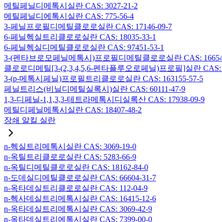
메틸페닐디메톡시실란 CAS: 3027-21-2
메틸페닐디에톡시실란 CAS: 775-56-4
3-페닐프로필디메틸클로로실란 CAS: 17146-09-7
6-페닐헥실트리클로로실란 CAS: 18035-33-1
6-페닐헥실디메틸클로로실란 CAS: 97451-53-1
3-(펜타브로모페닐메톡시)프로필디메틸클로로실란 CAS: 166546-
클로로디메틸[3-(2,3,4,5,6-펜타플루오로페닐)프로필]실란 CAS: 15
3-(p-메톡시페닐)프로필트리클로로실란 CAS: 163155-57-5
페닐트리스(비닐디메틸실록시)실란 CAS: 60111-47-9
1,3-디페닐-1,1,3,3-테트라메톡시디실록산 CAS: 17938-09-9
메틸디페닐메톡시실란 CAS: 18407-48-2
장쇄 알킬 실란
n-헥실트리메톡시실란 CAS: 3069-19-0
n-옥틸트리클로로실란 CAS: 5283-66-9
n-옥틸디메틸클로로실란 CAS: 18162-84-0
n-도데실디메틸클로로실란 CAS: 66604-31-7
n-옥타데실트리클로로실란 CAS: 112-04-9
n-헥사데실트리메톡시실란 CAS: 16415-12-6
n-옥타데실트리메톡시실란 CAS: 3069-42-9
n-옥타데실트리에톡시실란 CAS: 7399-00-0