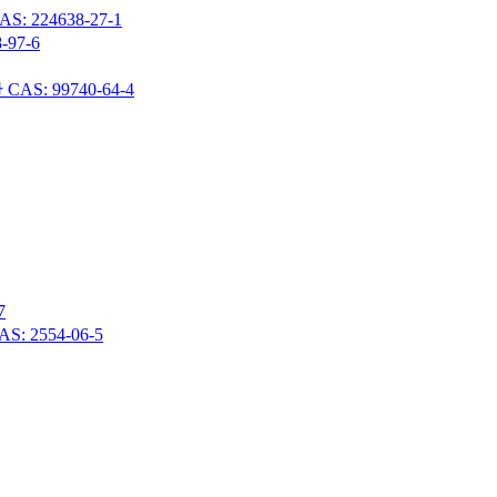
24638-27-1
97-6
 99740-64-4
7
 2554-06-5