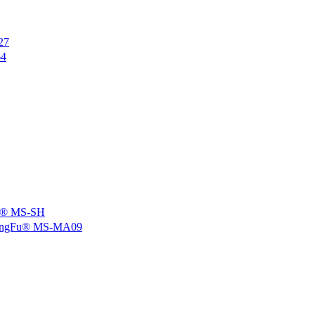
27
4
 MS-SH
u® MS-MA09