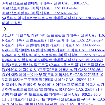
3-메르캅토프로필메틸디메톡시실란 CAS: 31001-77-1
메르캅토메틸트리메톡시실란 CAS: 30817-94-8
메르캅토메틸트리에톡시실란 CAS: 60764-83-2
S-(옥타노일)메르캅토프로필트리에톡시실란 CAS: 220727-26-4
아미노 실란
3-(1,3-디메틸부틸리덴)아미노프로필트리에톡시실란 CAS: 116229
N-(트리메톡시실릴프로필)메틸카르바메이트 CAS: 23432-62-4
N-(트리메톡시실릴메틸)메틸카르바메이트 CAS: 23432-64-6
N-[디메톡시(메틸)실릴메틸]메틸카르바메이트 CAS: 23432-65-
N-(6-아미노헥실)아미노프로필트리메톡시실란 CAS: 51895-58-
N-(6-아미노헥실)아미노메틸트리에톡시실란 CAS: 15129-36-9
N-[5-(트리메톡시실릴프로필)-2-aza-1-옥소펜틸]카프로락탐 CAS: 1
[3-(N,N-디메틸아미노)프로필]트리메톡시실란 CAS: 2530-86-1
(3-(N-에틸아미노)이소부틸)트리메톡시실란 CAS: 227085-51-0
3-피페라지노프로필메틸디메톡시실란 CAS: 128996-12-3
N-[2-(N-비닐벤질아미노)에틸]-3-아미노프로필트리메톡시실란 염산염
3-아미노프로필트리스(트리메틸실록시)실란 CAS: 25357-81-7
3-(메타크릴아미도프로필)트리에톡시실란 CAS: 109213-85-6
1,1,3,3-테트라메틸-2-(3-(트리메톡시실릴)프로필)구아니딘 CAS: 6
트리스[3-(트리에톡시실릴)프로필]아민 CAS: 18784-74-2