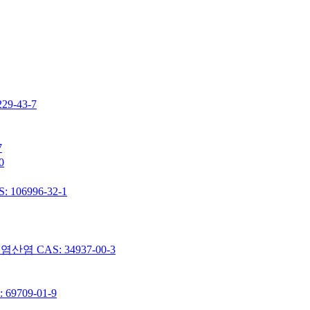
-43-7
7
0
06996-32-1
 CAS: 34937-00-3
9709-01-9