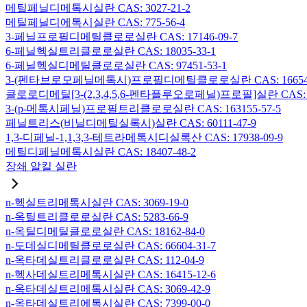
메틸페닐디메톡시실란 CAS: 3027-21-2
메틸페닐디에톡시실란 CAS: 775-56-4
3-페닐프로필디메틸클로로실란 CAS: 17146-09-7
6-페닐헥실트리클로로실란 CAS: 18035-33-1
6-페닐헥실디메틸클로로실란 CAS: 97451-53-1
3-(펜타브로모페닐메톡시)프로필디메틸클로로실란 CAS: 166546-
클로로디메틸[3-(2,3,4,5,6-펜타플루오로페닐)프로필]실란 CAS: 15
3-(p-메톡시페닐)프로필트리클로로실란 CAS: 163155-57-5
페닐트리스(비닐디메틸실록시)실란 CAS: 60111-47-9
1,3-디페닐-1,1,3,3-테트라메톡시디실록산 CAS: 17938-09-9
메틸디페닐메톡시실란 CAS: 18407-48-2
장쇄 알킬 실란
n-헥실트리메톡시실란 CAS: 3069-19-0
n-옥틸트리클로로실란 CAS: 5283-66-9
n-옥틸디메틸클로로실란 CAS: 18162-84-0
n-도데실디메틸클로로실란 CAS: 66604-31-7
n-옥타데실트리클로로실란 CAS: 112-04-9
n-헥사데실트리메톡시실란 CAS: 16415-12-6
n-옥타데실트리메톡시실란 CAS: 3069-42-9
n-옥타데실트리에톡시실란 CAS: 7399-00-0