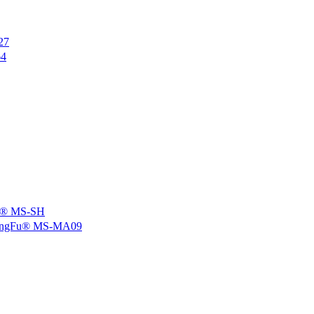
27
4
 MS-SH
u® MS-MA09