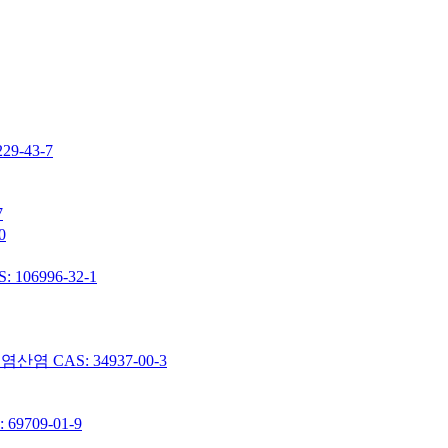
-43-7
7
0
06996-32-1
 CAS: 34937-00-3
9709-01-9