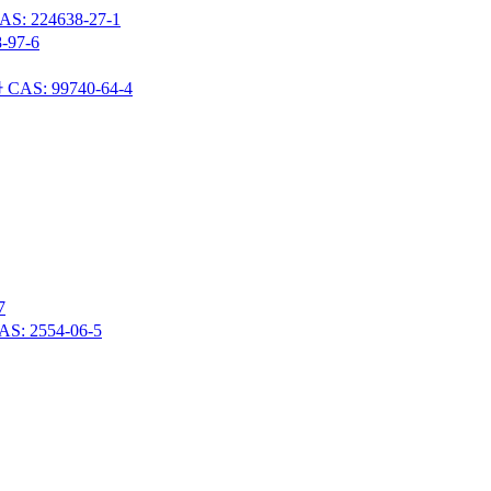
24638-27-1
97-6
 99740-64-4
7
 2554-06-5