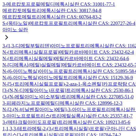
3-메르캅토프로필메틸디메톡시실란 CAS: 31001-77-1
메르캅토메틸트리메톡시실란 CAS: 30817-94-8
메르캅토메틸트리에톡시실란 CAS: 60764-83-2
S-(옥타노일)메르캅토프로필트리에톡시실란 CAS: 220727-26-4
아미노 실란
3-(1,3-디메틸부틸리덴)아미노프로필트리에톡시실란 CAS: 116229
N-(트리메톡시실릴프로필)메틸카르바메이트 CAS: 23432-62-4
N-(트리메톡시실릴메틸)메틸카르바메이트 CAS: 23432-64-6
N-[디메톡시(메틸)실릴메틸]메틸카르바메이트 CAS: 23432-65-
N-(6-아미노헥실)아미노프로필트리메톡시실란 CAS: 51895-58-
N-(6-아미노헥실)아미노메틸트리에톡시실란 CAS: 15129-36-9
N-[5-(트리메톡시실릴프로필)-2-aza-1-옥소펜틸]카프로락탐 CAS: 1
[3-(N,N-디메틸아미노)프로필]트리메톡시실란 CAS: 2530-86-1
(3-(N-에틸아미노)이소부틸)트리메톡시실란 CAS: 227085-51-0
3-피페라지노프로필메틸디메톡시실란 CAS: 128996-12-3
N-[2-(N-비닐벤질아미노)에틸]-3-아미노프로필트리메톡시실란 염산염
3-아미노프로필트리스(트리메틸실록시)실란 CAS: 25357-81-7
3-(메타크릴아미도프로필)트리에톡시실란 CAS: 109213-85-6
1,1,3,3-테트라메틸-2-(3-(트리메톡시실릴)프로필)구아니딘 CAS: 6
트리스[3-(트리에톡시실릴)프로필]아민 CAS: 18784-74-2