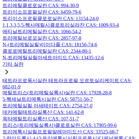
트리에틸클로로실란 CAS: 994-30-9
트리이소프로필실란 CAS: 6459-79-6
트리이소프로필클로로실란 CAS: 13154-24-0
1,1,3,3,5,5-헥사메틸시클로트리실라잔 CAS: 1009-93-4
에티닐트리메틸실란 CAS: 1066-54-2
트리메틸브로모실란 CAS: 2857-97-8
N-(트리메틸실릴)이미다졸 CAS: 18156-74-6
클로로메틸트리메틸실란 CAS: 2344-80-1
N-트리메틸실릴아세트아미드 CAS: 13435-12-6
기타 실란
테트라프로폭시실란 테트라프로필 오르토실리케이트 CAS:
682-01-9
메틸트리스(트리메틸실록시)실란 CAS: 17928-28-8
5-헥세닐트리메톡시실란 CAS: 58751-56-7
트리메틸실릴 아세테이트 CAS: 2754-27-0
데카메틸테트라실록산 CAS: 141-62-8
옥타메틸트리실록산 CAS: 107-51-7
트리스(트리메틸실록시)클로로실란 CAS: 17905-99-6
트리에톡시실릴프로필말레아미드산 CAS: 33525-68-7
2-하이드록시-4-(3-트리에톡시실릴프로폭시)디페닐케톤 CAS: