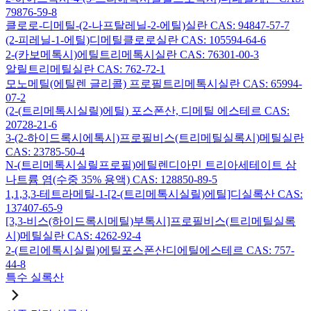
79876-59-8
클로로-디메틸-(2-나프탈레닐-2-에틸)실란 CAS: 94847-57-7
(2-피레닐-1-에틸)디메틸클로로실란 CAS: 105594-64-6
2-(카보메톡시)에틸트리메톡시실란 CAS: 76301-00-3
알릴트리메틸실란 CAS: 762-72-1
모노메틸(에틸렌 글리콜) 프로필트리메톡시실란 CAS: 65994-
07-2
(2-(트리메톡시실릴)에틸) 포스폰산, 디메틸 에스테르 CAS:
20728-21-6
3-(2-하이드록시에톡시)프로필비스(트리메틸실록시)메틸실란
CAS: 23785-50-4
N-(트리메톡시실릴프로필)에틸렌디아민 트리아세테이트 삼
나트륨 염(수중 35% 용액) CAS: 128850-89-5
1,1,3,3-테트라메틸-1-[2-(트리메톡시실릴)에틸]디실록산 CAS:
137407-65-9
[3,3-비스(하이드록시메틸)부톡시]프로필비스(트리메틸실록
시)메틸실란 CAS: 4262-92-4
2-(트리에톡시실릴)에틸포스폰산디에틸에스테르 CAS: 757-
44-8
특수 실록산