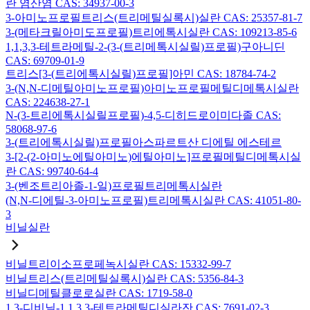
란 염산염 CAS: 34937-00-3
3-아미노프로필트리스(트리메틸실록시)실란 CAS: 25357-81-7
3-(메타크릴아미도프로필)트리에톡시실란 CAS: 109213-85-6
1,1,3,3-테트라메틸-2-(3-(트리메톡시실릴)프로필)구아니딘
CAS: 69709-01-9
트리스[3-(트리에톡시실릴)프로필]아민 CAS: 18784-74-2
3-(N,N-디메틸아미노프로필)아미노프로필메틸디메톡시실란
CAS: 224638-27-1
N-(3-트리에톡시실릴프로필)-4,5-디히드로이미다졸 CAS:
58068-97-6
3-(트리에톡시실릴)프로필아스파르트산 디에틸 에스테르
3-[2-(2-아미노에틸아미노)에틸아미노]프로필메틸디메톡시실
란 CAS: 99740-64-4
3-(벤조트리아졸-1-일)프로필트리메톡시실란
(N,N-디에틸-3-아미노프로필)트리메톡시실란 CAS: 41051-80-
3
비닐실란
비닐트리이소프로페녹시실란 CAS: 15332-99-7
비닐트리스(트리메틸실록시)실란 CAS: 5356-84-3
비닐디메틸클로로실란 CAS: 1719-58-0
1,3-디비닐-1,1,3,3-테트라메틸디실라잔 CAS: 7691-02-3