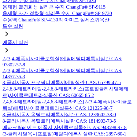
다기능 수성 실리콘 수지 ChangFu® SP-7630
용제형 열경화성 실리콘 수지 ChangFu® SP-9115
용제형 자가 경화형 실리콘 수지 ChangFu® SP-9730
수용액 ChangFu® SP-4130의 아미드 실세스퀴옥산
특수 실란
에폭시 실란
2-(3,4-에폭시사이클로헥실)에틸메틸디메톡시실란 CAS:
97802-57-8
2-(3,4-에폭시사이클로헥실)에틸메틸디에톡시실란 CAS:
14857-35-3
3-글리시독시프로필디메톡시메틸실란 CAS: 65799-47-5
2,4,6,8-테트라메틸-2,4,6,8-테트라키스(프로필글리시딜에테
르)사이클로테트라실록산 CAS: 60665-85-2
2,4,6,8-테트라메틸-2,4,6,8-테트라키스[2-(3,4-에폭시사이클로
헥실)에틸]사이클로테트라실록산 CAS: 121225-98-7
8-글리시독시옥틸트리메톡시실란 CAS: 1239602-38-0
8-글리시독시옥틸트리에톡시실란 CAS: 1814903-73-5
메타크릴레이트 에폭시 사이클로실록산 CAS: 948598-97-8
(3-글리시딜옥시프로필)메틸디에톡시실란 CAS: 2897-60-1