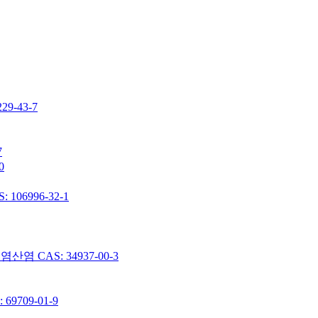
-43-7
7
0
06996-32-1
 CAS: 34937-00-3
9709-01-9