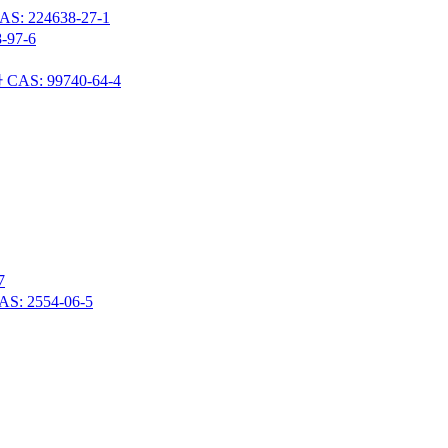
24638-27-1
97-6
 99740-64-4
7
 2554-06-5