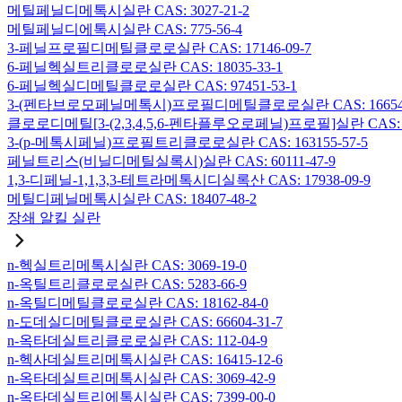
메틸페닐디메톡시실란 CAS: 3027-21-2
메틸페닐디에톡시실란 CAS: 775-56-4
3-페닐프로필디메틸클로로실란 CAS: 17146-09-7
6-페닐헥실트리클로로실란 CAS: 18035-33-1
6-페닐헥실디메틸클로로실란 CAS: 97451-53-1
3-(펜타브로모페닐메톡시)프로필디메틸클로로실란 CAS: 166546-
클로로디메틸[3-(2,3,4,5,6-펜타플루오로페닐)프로필]실란 CAS: 15
3-(p-메톡시페닐)프로필트리클로로실란 CAS: 163155-57-5
페닐트리스(비닐디메틸실록시)실란 CAS: 60111-47-9
1,3-디페닐-1,1,3,3-테트라메톡시디실록산 CAS: 17938-09-9
메틸디페닐메톡시실란 CAS: 18407-48-2
장쇄 알킬 실란
n-헥실트리메톡시실란 CAS: 3069-19-0
n-옥틸트리클로로실란 CAS: 5283-66-9
n-옥틸디메틸클로로실란 CAS: 18162-84-0
n-도데실디메틸클로로실란 CAS: 66604-31-7
n-옥타데실트리클로로실란 CAS: 112-04-9
n-헥사데실트리메톡시실란 CAS: 16415-12-6
n-옥타데실트리메톡시실란 CAS: 3069-42-9
n-옥타데실트리에톡시실란 CAS: 7399-00-0