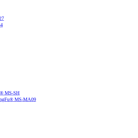
27
4
 MS-SH
u® MS-MA09