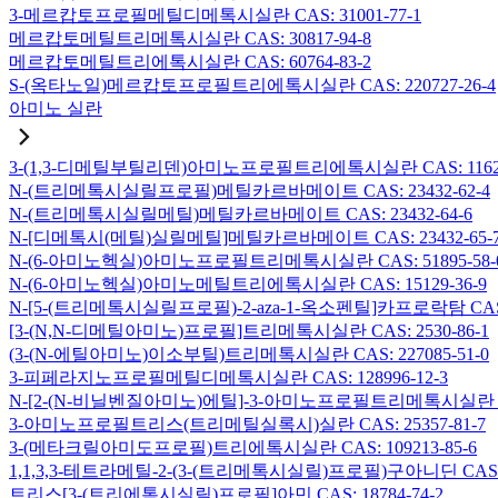
3-메르캅토프로필메틸디메톡시실란 CAS: 31001-77-1
메르캅토메틸트리메톡시실란 CAS: 30817-94-8
메르캅토메틸트리에톡시실란 CAS: 60764-83-2
S-(옥타노일)메르캅토프로필트리에톡시실란 CAS: 220727-26-4
아미노 실란
3-(1,3-디메틸부틸리덴)아미노프로필트리에톡시실란 CAS: 116229
N-(트리메톡시실릴프로필)메틸카르바메이트 CAS: 23432-62-4
N-(트리메톡시실릴메틸)메틸카르바메이트 CAS: 23432-64-6
N-[디메톡시(메틸)실릴메틸]메틸카르바메이트 CAS: 23432-65-
N-(6-아미노헥실)아미노프로필트리메톡시실란 CAS: 51895-58-
N-(6-아미노헥실)아미노메틸트리에톡시실란 CAS: 15129-36-9
N-[5-(트리메톡시실릴프로필)-2-aza-1-옥소펜틸]카프로락탐 CAS: 1
[3-(N,N-디메틸아미노)프로필]트리메톡시실란 CAS: 2530-86-1
(3-(N-에틸아미노)이소부틸)트리메톡시실란 CAS: 227085-51-0
3-피페라지노프로필메틸디메톡시실란 CAS: 128996-12-3
N-[2-(N-비닐벤질아미노)에틸]-3-아미노프로필트리메톡시실란 염산염
3-아미노프로필트리스(트리메틸실록시)실란 CAS: 25357-81-7
3-(메타크릴아미도프로필)트리에톡시실란 CAS: 109213-85-6
1,1,3,3-테트라메틸-2-(3-(트리메톡시실릴)프로필)구아니딘 CAS: 6
트리스[3-(트리에톡시실릴)프로필]아민 CAS: 18784-74-2