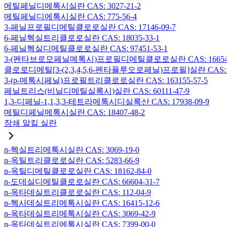
메틸페닐디메톡시실란 CAS: 3027-21-2
메틸페닐디에톡시실란 CAS: 775-56-4
3-페닐프로필디메틸클로로실란 CAS: 17146-09-7
6-페닐헥실트리클로로실란 CAS: 18035-33-1
6-페닐헥실디메틸클로로실란 CAS: 97451-53-1
3-(펜타브로모페닐메톡시)프로필디메틸클로로실란 CAS: 166546-
클로로디메틸[3-(2,3,4,5,6-펜타플루오로페닐)프로필]실란 CAS: 15
3-(p-메톡시페닐)프로필트리클로로실란 CAS: 163155-57-5
페닐트리스(비닐디메틸실록시)실란 CAS: 60111-47-9
1,3-디페닐-1,1,3,3-테트라메톡시디실록산 CAS: 17938-09-9
메틸디페닐메톡시실란 CAS: 18407-48-2
장쇄 알킬 실란
n-헥실트리메톡시실란 CAS: 3069-19-0
n-옥틸트리클로로실란 CAS: 5283-66-9
n-옥틸디메틸클로로실란 CAS: 18162-84-0
n-도데실디메틸클로로실란 CAS: 66604-31-7
n-옥타데실트리클로로실란 CAS: 112-04-9
n-헥사데실트리메톡시실란 CAS: 16415-12-6
n-옥타데실트리메톡시실란 CAS: 3069-42-9
n-옥타데실트리에톡시실란 CAS: 7399-00-0