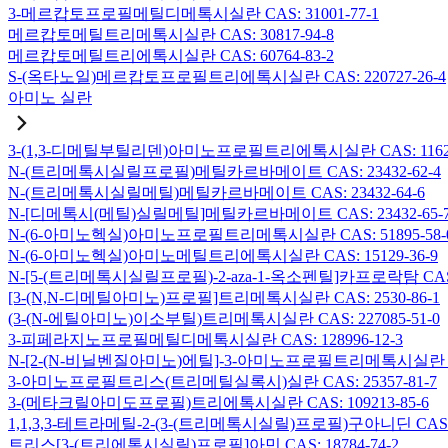
3-메르캅토프로필메틸디메톡시실란 CAS: 31001-77-1
메르캅토메틸트리메톡시실란 CAS: 30817-94-8
메르캅토메틸트리에톡시실란 CAS: 60764-83-2
S-(옥타노일)메르캅토프로필트리에톡시실란 CAS: 220727-26-4
아미노 실란
3-(1,3-디메틸부틸리덴)아미노프로필트리에톡시실란 CAS: 116229
N-(트리메톡시실릴프로필)메틸카르바메이트 CAS: 23432-62-4
N-(트리메톡시실릴메틸)메틸카르바메이트 CAS: 23432-64-6
N-[디메톡시(메틸)실릴메틸]메틸카르바메이트 CAS: 23432-65-
N-(6-아미노헥실)아미노프로필트리메톡시실란 CAS: 51895-58-
N-(6-아미노헥실)아미노메틸트리에톡시실란 CAS: 15129-36-9
N-[5-(트리메톡시실릴프로필)-2-aza-1-옥소펜틸]카프로락탐 CAS: 1
[3-(N,N-디메틸아미노)프로필]트리메톡시실란 CAS: 2530-86-1
(3-(N-에틸아미노)이소부틸)트리메톡시실란 CAS: 227085-51-0
3-피페라지노프로필메틸디메톡시실란 CAS: 128996-12-3
N-[2-(N-비닐벤질아미노)에틸]-3-아미노프로필트리메톡시실란 염산염
3-아미노프로필트리스(트리메틸실록시)실란 CAS: 25357-81-7
3-(메타크릴아미도프로필)트리에톡시실란 CAS: 109213-85-6
1,1,3,3-테트라메틸-2-(3-(트리메톡시실릴)프로필)구아니딘 CAS: 6
트리스[3-(트리에톡시실릴)프로필]아민 CAS: 18784-74-2