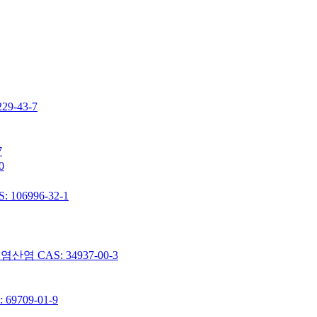
-43-7
7
0
06996-32-1
 CAS: 34937-00-3
9709-01-9