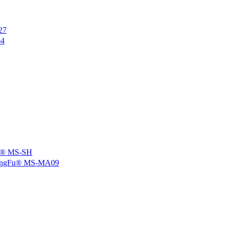
27
4
 MS-SH
u® MS-MA09