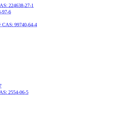
24638-27-1
97-6
 99740-64-4
7
 2554-06-5