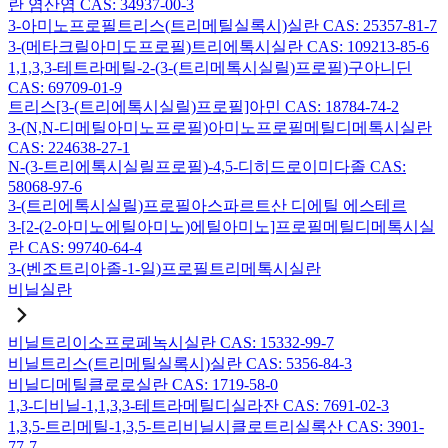
란 염산염 CAS: 34937-00-3
3-아미노프로필트리스(트리메틸실록시)실란 CAS: 25357-81-7
3-(메타크릴아미도프로필)트리에톡시실란 CAS: 109213-85-6
1,1,3,3-테트라메틸-2-(3-(트리메톡시실릴)프로필)구아니딘
CAS: 69709-01-9
트리스[3-(트리에톡시실릴)프로필]아민 CAS: 18784-74-2
3-(N,N-디메틸아미노프로필)아미노프로필메틸디메톡시실란
CAS: 224638-27-1
N-(3-트리에톡시실릴프로필)-4,5-디히드로이미다졸 CAS:
58068-97-6
3-(트리에톡시실릴)프로필아스파르트산 디에틸 에스테르
3-[2-(2-아미노에틸아미노)에틸아미노]프로필메틸디메톡시실
란 CAS: 99740-64-4
3-(벤조트리아졸-1-일)프로필트리메톡시실란
비닐실란
비닐트리이소프로페녹시실란 CAS: 15332-99-7
비닐트리스(트리메틸실록시)실란 CAS: 5356-84-3
비닐디메틸클로로실란 CAS: 1719-58-0
1,3-디비닐-1,1,3,3-테트라메틸디실라잔 CAS: 7691-02-3
1,3,5-트리메틸-1,3,5-트리비닐시클로트리실록산 CAS: 3901-
77-7