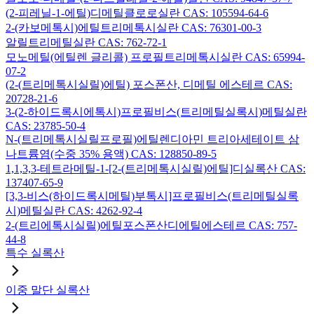
(2-피레닐-1-에틸)디메틸클로로실란 CAS: 105594-64-6
2-(카보메톡시)에틸트리메톡시실란 CAS: 76301-00-3
알릴트리메틸실란 CAS: 762-72-1
모노메틸(에틸렌 글리콜) 프로필트리메톡시실란 CAS: 65994-
07-2
(2-(트리메톡시실릴)에틸) 포스폰산, 디메틸 에스테르 CAS:
20728-21-6
3-(2-하이드록시에톡시)프로필비스(트리메틸실록시)메틸실란
CAS: 23785-50-4
N-(트리메톡시실릴프로필)에틸렌디아민 트리아세테이트 삼
나트륨염(수중 35% 용액) CAS: 128850-89-5
1,1,3,3-테트라메틸-1-[2-(트리메톡시실릴)에틸]디실록산 CAS:
137407-65-9
[3,3-비스(하이드록시메틸)부톡시]프로필비스(트리메틸실록
시)메틸실란 CAS: 4262-92-4
2-(트리에톡시실릴)에틸포스폰산디에틸에스테르 CAS: 757-
44-8
특수 실록산
이중 말단 실록산