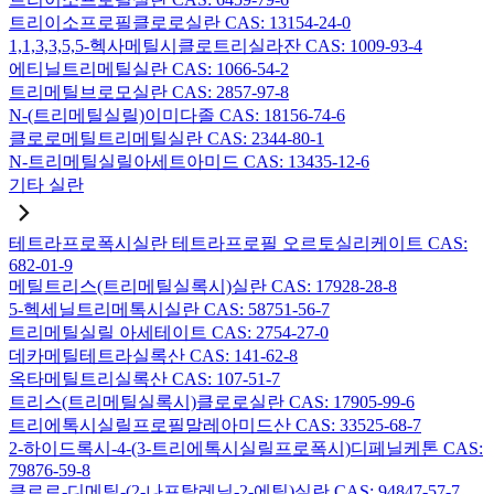
트리이소프로필클로로실란 CAS: 13154-24-0
1,1,3,3,5,5-헥사메틸시클로트리실라잔 CAS: 1009-93-4
에티닐트리메틸실란 CAS: 1066-54-2
트리메틸브로모실란 CAS: 2857-97-8
N-(트리메틸실릴)이미다졸 CAS: 18156-74-6
클로로메틸트리메틸실란 CAS: 2344-80-1
N-트리메틸실릴아세트아미드 CAS: 13435-12-6
기타 실란
테트라프로폭시실란 테트라프로필 오르토실리케이트 CAS:
682-01-9
메틸트리스(트리메틸실록시)실란 CAS: 17928-28-8
5-헥세닐트리메톡시실란 CAS: 58751-56-7
트리메틸실릴 아세테이트 CAS: 2754-27-0
데카메틸테트라실록산 CAS: 141-62-8
옥타메틸트리실록산 CAS: 107-51-7
트리스(트리메틸실록시)클로로실란 CAS: 17905-99-6
트리에톡시실릴프로필말레아미드산 CAS: 33525-68-7
2-하이드록시-4-(3-트리에톡시실릴프로폭시)디페닐케톤 CAS:
79876-59-8
클로로-디메틸-(2-나프탈레닐-2-에틸)실란 CAS: 94847-57-7