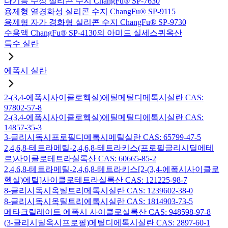
다기능 수성 실리콘 수지 ChangFu® SP-7630
용제형 열경화성 실리콘 수지 ChangFu® SP-9115
용제형 자가 경화형 실리콘 수지 ChangFu® SP-9730
수용액 ChangFu® SP-4130의 아미드 실세스퀴옥산
특수 실란
에폭시 실란
2-(3,4-에폭시사이클로헥실)에틸메틸디메톡시실란 CAS:
97802-57-8
2-(3,4-에폭시사이클로헥실)에틸메틸디에톡시실란 CAS:
14857-35-3
3-글리시독시프로필디메톡시메틸실란 CAS: 65799-47-5
2,4,6,8-테트라메틸-2,4,6,8-테트라키스(프로필글리시딜에테
르)사이클로테트라실록산 CAS: 60665-85-2
2,4,6,8-테트라메틸-2,4,6,8-테트라키스[2-(3,4-에폭시사이클로
헥실)에틸]사이클로테트라실록산 CAS: 121225-98-7
8-글리시독시옥틸트리메톡시실란 CAS: 1239602-38-0
8-글리시독시옥틸트리에톡시실란 CAS: 1814903-73-5
메타크릴레이트 에폭시 사이클로실록산 CAS: 948598-97-8
(3-글리시딜옥시프로필)메틸디에톡시실란 CAS: 2897-60-1