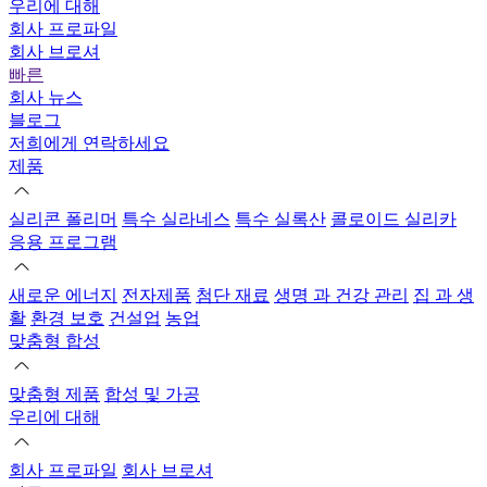
우리에 대해
회사 프로파일
회사 브로셔
빠른
회사 뉴스
블로그
저희에게 연락하세요
제품
실리콘 폴리머
특수 실라네스
특수 실록산
콜로이드 실리카
응용 프로그램
새로운 에너지
전자제품
첨단 재료
생명 과 건강 관리
집 과 생
활
환경 보호
건설업
농업
맞춤형 합성
맞춤형 제품
합성 및 가공
우리에 대해
회사 프로파일
회사 브로셔