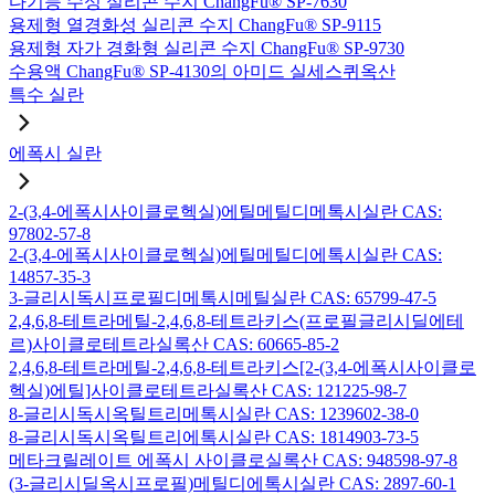
다기능 수성 실리콘 수지 ChangFu® SP-7630
용제형 열경화성 실리콘 수지 ChangFu® SP-9115
용제형 자가 경화형 실리콘 수지 ChangFu® SP-9730
수용액 ChangFu® SP-4130의 아미드 실세스퀴옥산
특수 실란
에폭시 실란
2-(3,4-에폭시사이클로헥실)에틸메틸디메톡시실란 CAS:
97802-57-8
2-(3,4-에폭시사이클로헥실)에틸메틸디에톡시실란 CAS:
14857-35-3
3-글리시독시프로필디메톡시메틸실란 CAS: 65799-47-5
2,4,6,8-테트라메틸-2,4,6,8-테트라키스(프로필글리시딜에테
르)사이클로테트라실록산 CAS: 60665-85-2
2,4,6,8-테트라메틸-2,4,6,8-테트라키스[2-(3,4-에폭시사이클로
헥실)에틸]사이클로테트라실록산 CAS: 121225-98-7
8-글리시독시옥틸트리메톡시실란 CAS: 1239602-38-0
8-글리시독시옥틸트리에톡시실란 CAS: 1814903-73-5
메타크릴레이트 에폭시 사이클로실록산 CAS: 948598-97-8
(3-글리시딜옥시프로필)메틸디에톡시실란 CAS: 2897-60-1