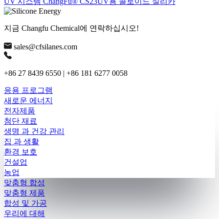
UV 시스템 ChangFu® CS23UV용 콜로이드 실리카
지금 Changfu Chemical에 연락하십시오!
sales@cfsilanes.com
+86 27 8439 6550 | +86 181 6277 0058
응용 프로그램
새로운 에너지
전자제품
첨단 재료
생명 과 건강 관리
집 과 생활
환경 보호
건설업
농업
맞춤형 합성
맞춤형 제품
합성 및 가공
우리에 대해