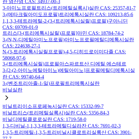
란 염산염 CAS: 34937-00-3
3-아미노프로필트리스(트리메틸실록시)실란 CAS: 25357-81-7
3-(메타크릴아미도프로필)트리에톡시실란 CAS: 109213-85-6
1,1,3,3-테트라메틸-2-(3-(트리메톡시실릴)프로필)구아니딘
CAS: 69709-01-9
트리스[3-(트리에톡시실릴)프로필]아민 CAS: 18784-74-2
3-(N,N-디메틸아미노프로필)아미노프로필메틸디메톡시실란
CAS: 224638-27-1
N-(3-트리에톡시실릴프로필)-4,5-디히드로이미다졸 CAS:
58068-97-6
3-(트리에톡시실릴)프로필아스파르트산 디에틸 에스테르
3-[2-(2-아미노에틸아미노)에틸아미노]프로필메틸디메톡시실
란 CAS: 99740-64-4
3-(벤조트리아졸-1-일)프로필트리메톡시실란
비닐실란
비닐트리이소프로페녹시실란 CAS: 15332-99-7
비닐트리스(트리메틸실록시)실란 CAS: 5356-84-3
비닐디메틸클로로실란 CAS: 1719-58-0
1,3-디비닐-1,1,3,3-테트라메틸디실라잔 CAS: 7691-02-3
1,3,5-트리메틸-1,3,5-트리비닐시클로트리실록산 CAS: 3901-
77-7