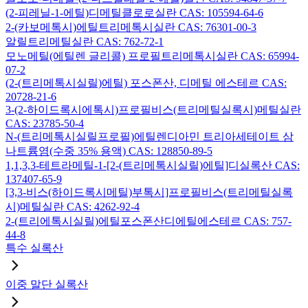
(2-피레닐-1-에틸)디메틸클로로실란 CAS: 105594-64-6
2-(카보메톡시)에틸트리메톡시실란 CAS: 76301-00-3
알릴트리메틸실란 CAS: 762-72-1
모노메틸(에틸렌 글리콜) 프로필트리메톡시실란 CAS: 65994-
07-2
(2-(트리메톡시실릴)에틸) 포스폰산, 디메틸 에스테르 CAS:
20728-21-6
3-(2-하이드록시에톡시)프로필비스(트리메틸실록시)메틸실란
CAS: 23785-50-4
N-(트리메톡시실릴프로필)에틸렌디아민 트리아세테이트 삼
나트륨염(수중 35% 용액) CAS: 128850-89-5
1,1,3,3-테트라메틸-1-[2-(트리메톡시실릴)에틸]디실록산 CAS:
137407-65-9
[3,3-비스(하이드록시메틸)부톡시]프로필비스(트리메틸실록
시)메틸실란 CAS: 4262-92-4
2-(트리에톡시실릴)에틸포스폰산디에틸에스테르 CAS: 757-
44-8
특수 실록산
이중 말단 실록산