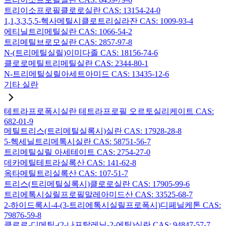
트리이소프로필클로로실란 CAS: 13154-24-0
1,1,3,3,5,5-헥사메틸시클로트리실라잔 CAS: 1009-93-4
에티닐트리메틸실란 CAS: 1066-54-2
트리메틸브로모실란 CAS: 2857-97-8
N-(트리메틸실릴)이미다졸 CAS: 18156-74-6
클로로메틸트리메틸실란 CAS: 2344-80-1
N-트리메틸실릴아세트아미드 CAS: 13435-12-6
기타 실란
테트라프로폭시실란 테트라프로필 오르토실리케이트 CAS:
682-01-9
메틸트리스(트리메틸실록시)실란 CAS: 17928-28-8
5-헥세닐트리메톡시실란 CAS: 58751-56-7
트리메틸실릴 아세테이트 CAS: 2754-27-0
데카메틸테트라실록산 CAS: 141-62-8
옥타메틸트리실록산 CAS: 107-51-7
트리스(트리메틸실록시)클로로실란 CAS: 17905-99-6
트리에톡시실릴프로필말레아미드산 CAS: 33525-68-7
2-하이드록시-4-(3-트리에톡시실릴프로폭시)디페닐케톤 CAS:
79876-59-8
클로로-디메틸-(2-나프탈레닐-2-에틸)실란 CAS: 94847-57-7