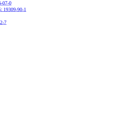
07-0
309-90-1
-7