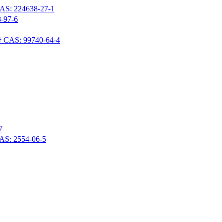
24638-27-1
97-6
 99740-64-4
7
 2554-06-5