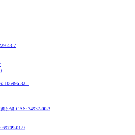
-43-7
7
0
06996-32-1
 CAS: 34937-00-3
9709-01-9