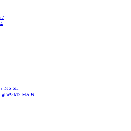
27
4
 MS-SH
u® MS-MA09