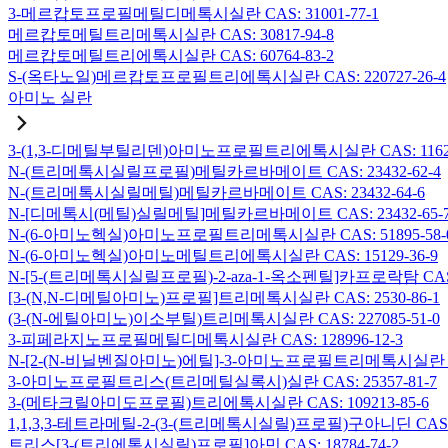
3-메르캅토프로필메틸디메톡시실란 CAS: 31001-77-1
메르캅토메틸트리메톡시실란 CAS: 30817-94-8
메르캅토메틸트리에톡시실란 CAS: 60764-83-2
S-(옥타노일)메르캅토프로필트리에톡시실란 CAS: 220727-26-4
아미노 실란
3-(1,3-디메틸부틸리덴)아미노프로필트리에톡시실란 CAS: 116229
N-(트리메톡시실릴프로필)메틸카르바메이트 CAS: 23432-62-4
N-(트리메톡시실릴메틸)메틸카르바메이트 CAS: 23432-64-6
N-[디메톡시(메틸)실릴메틸]메틸카르바메이트 CAS: 23432-65-
N-(6-아미노헥실)아미노프로필트리메톡시실란 CAS: 51895-58-
N-(6-아미노헥실)아미노메틸트리에톡시실란 CAS: 15129-36-9
N-[5-(트리메톡시실릴프로필)-2-aza-1-옥소펜틸]카프로락탐 CAS: 1
[3-(N,N-디메틸아미노)프로필]트리메톡시실란 CAS: 2530-86-1
(3-(N-에틸아미노)이소부틸)트리메톡시실란 CAS: 227085-51-0
3-피페라지노프로필메틸디메톡시실란 CAS: 128996-12-3
N-[2-(N-비닐벤질아미노)에틸]-3-아미노프로필트리메톡시실란 염산염
3-아미노프로필트리스(트리메틸실록시)실란 CAS: 25357-81-7
3-(메타크릴아미도프로필)트리에톡시실란 CAS: 109213-85-6
1,1,3,3-테트라메틸-2-(3-(트리메톡시실릴)프로필)구아니딘 CAS: 6
트리스[3-(트리에톡시실릴)프로필]아민 CAS: 18784-74-2