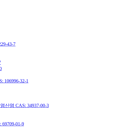
-43-7
7
0
06996-32-1
 CAS: 34937-00-3
9709-01-9