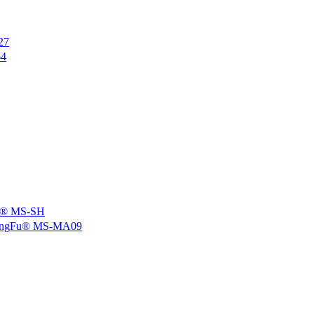
27
4
 MS-SH
u® MS-MA09