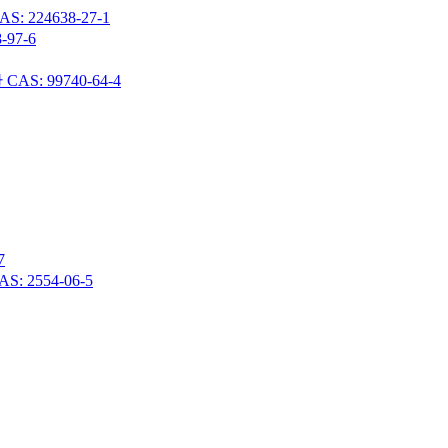
24638-27-1
97-6
 99740-64-4
7
 2554-06-5