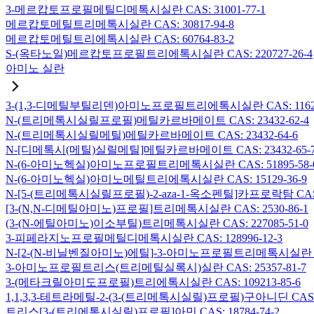
3-메르캅토프로필메틸디메톡시실란 CAS: 31001-77-1
메르캅토메틸트리메톡시실란 CAS: 30817-94-8
메르캅토메틸트리에톡시실란 CAS: 60764-83-2
S-(옥타노일)메르캅토프로필트리에톡시실란 CAS: 220727-26-4
아미노 실란
3-(1,3-디메틸부틸리덴)아미노프로필트리에톡시실란 CAS: 116229
N-(트리메톡시실릴프로필)메틸카르바메이트 CAS: 23432-62-4
N-(트리메톡시실릴메틸)메틸카르바메이트 CAS: 23432-64-6
N-[디메톡시(메틸)실릴메틸]메틸카르바메이트 CAS: 23432-65-
N-(6-아미노헥실)아미노프로필트리메톡시실란 CAS: 51895-58-
N-(6-아미노헥실)아미노메틸트리에톡시실란 CAS: 15129-36-9
N-[5-(트리메톡시실릴프로필)-2-aza-1-옥소펜틸]카프로락탐 CAS: 1
[3-(N,N-디메틸아미노)프로필]트리메톡시실란 CAS: 2530-86-1
(3-(N-에틸아미노)이소부틸)트리메톡시실란 CAS: 227085-51-0
3-피페라지노프로필메틸디메톡시실란 CAS: 128996-12-3
N-[2-(N-비닐벤질아미노)에틸]-3-아미노프로필트리메톡시실란 염산염
3-아미노프로필트리스(트리메틸실록시)실란 CAS: 25357-81-7
3-(메타크릴아미도프로필)트리에톡시실란 CAS: 109213-85-6
1,1,3,3-테트라메틸-2-(3-(트리메톡시실릴)프로필)구아니딘 CAS: 6
트리스[3-(트리에톡시실릴)프로필]아민 CAS: 18784-74-2