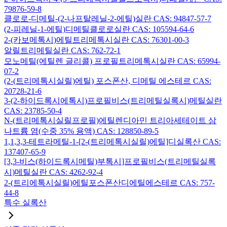
79876-59-8
클로로-디메틸-(2-나프탈레닐-2-에틸)실란 CAS: 94847-57-7
(2-피레닐-1-에틸)디메틸클로로실란 CAS: 105594-64-6
2-(카보메톡시)에틸트리메톡시실란 CAS: 76301-00-3
알릴트리메틸실란 CAS: 762-72-1
모노메틸(에틸렌 글리콜) 프로필트리메톡시실란 CAS: 65994-
07-2
(2-(트리메톡시실릴)에틸) 포스폰산, 디메틸 에스테르 CAS:
20728-21-6
3-(2-하이드록시에톡시)프로필비스(트리메틸실록시)메틸실란
CAS: 23785-50-4
N-(트리메톡시실릴프로필)에틸렌디아민 트리아세테이트 삼
나트륨 염(수중 35% 용액) CAS: 128850-89-5
1,1,3,3-테트라메틸-1-[2-(트리메톡시실릴)에틸]디실록산 CAS:
137407-65-9
[3,3-비스(하이드록시메틸)부톡시]프로필비스(트리메틸실록
시)메틸실란 CAS: 4262-92-4
2-(트리에톡시실릴)에틸포스폰산디에틸에스테르 CAS: 757-
44-8
특수 실록산