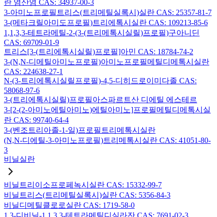
란 염산염 CAS: 34937-00-3
3-아미노프로필트리스(트리메틸실록시)실란 CAS: 25357-81-7
3-(메타크릴아미도프로필)트리에톡시실란 CAS: 109213-85-6
1,1,3,3-테트라메틸-2-(3-(트리메톡시실릴)프로필)구아니딘
CAS: 69709-01-9
트리스[3-(트리에톡시실릴)프로필]아민 CAS: 18784-74-2
3-(N,N-디메틸아미노프로필)아미노프로필메틸디메톡시실란
CAS: 224638-27-1
N-(3-트리에톡시실릴프로필)-4,5-디히드로이미다졸 CAS:
58068-97-6
3-(트리에톡시실릴)프로필아스파르트산 디에틸 에스테르
3-[2-(2-아미노에틸아미노)에틸아미노]프로필메틸디메톡시실
란 CAS: 99740-64-4
3-(벤조트리아졸-1-일)프로필트리메톡시실란
(N,N-디에틸-3-아미노프로필)트리메톡시실란 CAS: 41051-80-
3
비닐실란
비닐트리이소프로페녹시실란 CAS: 15332-99-7
비닐트리스(트리메틸실록시)실란 CAS: 5356-84-3
비닐디메틸클로로실란 CAS: 1719-58-0
1,3-디비닐-1,1,3,3-테트라메틸디실라잔 CAS: 7691-02-3