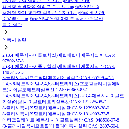
다기능 수성 실리콘 수지 ChangFu® SP-7630
용제형 열경화성 실리콘 수지 ChangFu® SP-9115
용제형 자가 경화형 실리콘 수지 ChangFu® SP-9730
수용액 ChangFu® SP-4130의 아미드 실세스퀴옥산
특수 실란
에폭시 실란
2-(3,4-에폭시사이클로헥실)에틸메틸디메톡시실란 CAS:
97802-57-8
2-(3,4-에폭시사이클로헥실)에틸메틸디에톡시실란 CAS:
14857-35-3
3-글리시독시프로필디메톡시메틸실란 CAS: 65799-47-5
2,4,6,8-테트라메틸-2,4,6,8-테트라키스(프로필글리시딜에테
르)사이클로테트라실록산 CAS: 60665-85-2
2,4,6,8-테트라메틸-2,4,6,8-테트라키스[2-(3,4-에폭시사이클로
헥실)에틸]사이클로테트라실록산 CAS: 121225-98-7
8-글리시독시옥틸트리메톡시실란 CAS: 1239602-38-0
8-글리시독시옥틸트리에톡시실란 CAS: 1814903-73-5
메타크릴레이트 에폭시 사이클로실록산 CAS: 948598-97-8
(3-글리시딜옥시프로필)메틸디에톡시실란 CAS: 2897-60-1