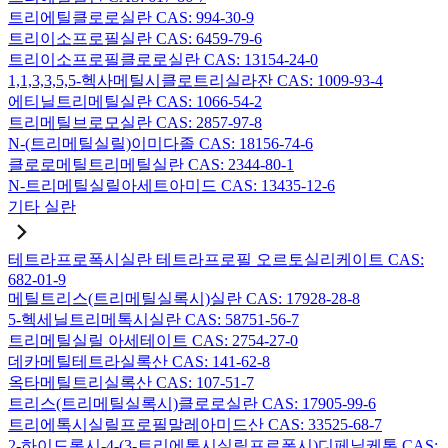
트리에틸클로로실란 CAS: 994-30-9
트리이소프로필실란 CAS: 6459-79-6
트리이소프로필클로로실란 CAS: 13154-24-0
1,1,3,3,5,5-헥사메틸시클로트리실라잔 CAS: 1009-93-4
에티닐트리메틸실란 CAS: 1066-54-2
트리메틸브로모실란 CAS: 2857-97-8
N-(트리메틸실릴)이미다졸 CAS: 18156-74-6
클로로메틸트리메틸실란 CAS: 2344-80-1
N-트리메틸실릴아세트아미드 CAS: 13435-12-6
기타 실란
테트라프로폭시실란 테트라프로필 오르토실리케이트 CAS:
682-01-9
메틸트리스(트리메틸실록시)실란 CAS: 17928-28-8
5-헥세닐트리메톡시실란 CAS: 58751-56-7
트리메틸실릴 아세테이트 CAS: 2754-27-0
데카메틸테트라실록산 CAS: 141-62-8
옥타메틸트리실록산 CAS: 107-51-7
트리스(트리메틸실록시)클로로실란 CAS: 17905-99-6
트리에톡시실릴프로필말레아미드산 CAS: 33525-68-7
2-하이드록시-4-(3-트리에톡시실릴프로폭시)디페닐케톤 CAS: