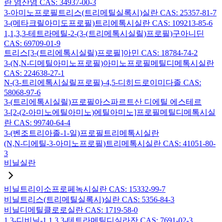
란 염산염 CAS: 34937-00-3
3-아미노프로필트리스(트리메틸실록시)실란 CAS: 25357-81-7
3-(메타크릴아미도프로필)트리에톡시실란 CAS: 109213-85-6
1,1,3,3-테트라메틸-2-(3-(트리메톡시실릴)프로필)구아니딘
CAS: 69709-01-9
트리스[3-(트리에톡시실릴)프로필]아민 CAS: 18784-74-2
3-(N,N-디메틸아미노프로필)아미노프로필메틸디메톡시실란
CAS: 224638-27-1
N-(3-트리에톡시실릴프로필)-4,5-디히드로이미다졸 CAS:
58068-97-6
3-(트리에톡시실릴)프로필아스파르트산 디에틸 에스테르
3-[2-(2-아미노에틸아미노)에틸아미노]프로필메틸디메톡시실
란 CAS: 99740-64-4
3-(벤조트리아졸-1-일)프로필트리메톡시실란
(N,N-디에틸-3-아미노프로필)트리메톡시실란 CAS: 41051-80-
3
비닐실란
비닐트리이소프로페녹시실란 CAS: 15332-99-7
비닐트리스(트리메틸실록시)실란 CAS: 5356-84-3
비닐디메틸클로로실란 CAS: 1719-58-0
1,3-디비닐-1,1,3,3-테트라메틸디실라잔 CAS: 7691-02-3