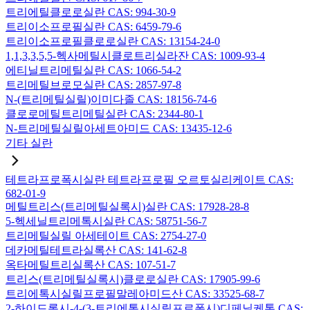
트리에틸클로로실란 CAS: 994-30-9
트리이소프로필실란 CAS: 6459-79-6
트리이소프로필클로로실란 CAS: 13154-24-0
1,1,3,3,5,5-헥사메틸시클로트리실라잔 CAS: 1009-93-4
에티닐트리메틸실란 CAS: 1066-54-2
트리메틸브로모실란 CAS: 2857-97-8
N-(트리메틸실릴)이미다졸 CAS: 18156-74-6
클로로메틸트리메틸실란 CAS: 2344-80-1
N-트리메틸실릴아세트아미드 CAS: 13435-12-6
기타 실란
테트라프로폭시실란 테트라프로필 오르토실리케이트 CAS:
682-01-9
메틸트리스(트리메틸실록시)실란 CAS: 17928-28-8
5-헥세닐트리메톡시실란 CAS: 58751-56-7
트리메틸실릴 아세테이트 CAS: 2754-27-0
데카메틸테트라실록산 CAS: 141-62-8
옥타메틸트리실록산 CAS: 107-51-7
트리스(트리메틸실록시)클로로실란 CAS: 17905-99-6
트리에톡시실릴프로필말레아미드산 CAS: 33525-68-7
2-하이드록시-4-(3-트리에톡시실릴프로폭시)디페닐케톤 CAS: