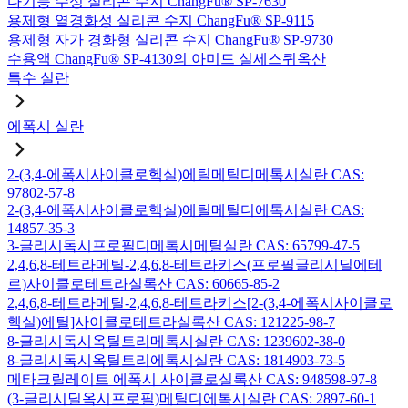
다기능 수성 실리콘 수지 ChangFu® SP-7630
용제형 열경화성 실리콘 수지 ChangFu® SP-9115
용제형 자가 경화형 실리콘 수지 ChangFu® SP-9730
수용액 ChangFu® SP-4130의 아미드 실세스퀴옥산
특수 실란
에폭시 실란
2-(3,4-에폭시사이클로헥실)에틸메틸디메톡시실란 CAS:
97802-57-8
2-(3,4-에폭시사이클로헥실)에틸메틸디에톡시실란 CAS:
14857-35-3
3-글리시독시프로필디메톡시메틸실란 CAS: 65799-47-5
2,4,6,8-테트라메틸-2,4,6,8-테트라키스(프로필글리시딜에테
르)사이클로테트라실록산 CAS: 60665-85-2
2,4,6,8-테트라메틸-2,4,6,8-테트라키스[2-(3,4-에폭시사이클로
헥실)에틸]사이클로테트라실록산 CAS: 121225-98-7
8-글리시독시옥틸트리메톡시실란 CAS: 1239602-38-0
8-글리시독시옥틸트리에톡시실란 CAS: 1814903-73-5
메타크릴레이트 에폭시 사이클로실록산 CAS: 948598-97-8
(3-글리시딜옥시프로필)메틸디에톡시실란 CAS: 2897-60-1