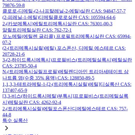
79876-59-8
클로로-디메틸-(2-나프탈레닐-2-에틸)실란 CAS: 94847-57-7
(2-피레닐-1-에틸)디메틸클로로실란 CAS: 105594-64-6
2-(카보메톡시)에틸트리메톡시실란 CAS: 76301-00-3
알릴트리메틸실란 CAS: 762-72-1
모노메틸(에틸렌 글리콜) 프로필트리메톡시실란 CAS: 65994-
07-2
(2-(트리메톡시실릴)에틸) 포스폰산, 디메틸 에스테르 CAS:
20728-21-6
3-(2-하이드록시에톡시)프로필비스(트리메틸실록시)메틸실란
CAS: 23785-50-4
N-(트리메톡시실릴프로필)에틸렌디아민 트리아세테이트 삼
나트륨 염(수중 35% 용액) CAS: 128850-89-5
1,1,3,3-테트라메틸-1-[2-(트리메톡시실릴)에틸]디실록산 CAS:
137407-65-9
[3,3-비스(하이드록시메틸)부톡시]프로필비스(트리메틸실록
시)메틸실란 CAS: 4262-92-4
2-(트리에톡시실릴)에틸포스폰산디에틸에스테르 CAS: 757-
44-8
특수 실록산