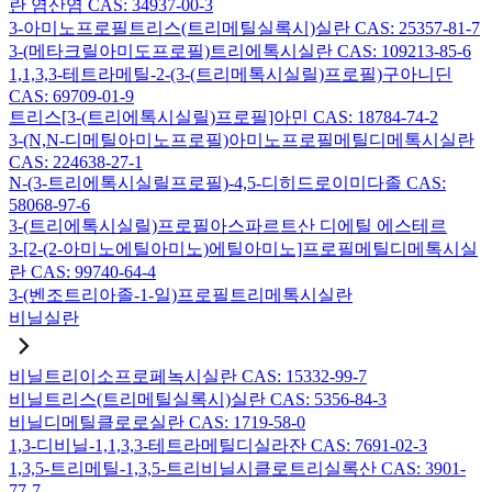
란 염산염 CAS: 34937-00-3
3-아미노프로필트리스(트리메틸실록시)실란 CAS: 25357-81-7
3-(메타크릴아미도프로필)트리에톡시실란 CAS: 109213-85-6
1,1,3,3-테트라메틸-2-(3-(트리메톡시실릴)프로필)구아니딘
CAS: 69709-01-9
트리스[3-(트리에톡시실릴)프로필]아민 CAS: 18784-74-2
3-(N,N-디메틸아미노프로필)아미노프로필메틸디메톡시실란
CAS: 224638-27-1
N-(3-트리에톡시실릴프로필)-4,5-디히드로이미다졸 CAS:
58068-97-6
3-(트리에톡시실릴)프로필아스파르트산 디에틸 에스테르
3-[2-(2-아미노에틸아미노)에틸아미노]프로필메틸디메톡시실
란 CAS: 99740-64-4
3-(벤조트리아졸-1-일)프로필트리메톡시실란
비닐실란
비닐트리이소프로페녹시실란 CAS: 15332-99-7
비닐트리스(트리메틸실록시)실란 CAS: 5356-84-3
비닐디메틸클로로실란 CAS: 1719-58-0
1,3-디비닐-1,1,3,3-테트라메틸디실라잔 CAS: 7691-02-3
1,3,5-트리메틸-1,3,5-트리비닐시클로트리실록산 CAS: 3901-
77-7