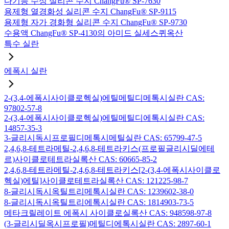
다기능 수성 실리콘 수지 ChangFu® SP-7630
용제형 열경화성 실리콘 수지 ChangFu® SP-9115
용제형 자가 경화형 실리콘 수지 ChangFu® SP-9730
수용액 ChangFu® SP-4130의 아미드 실세스퀴옥산
특수 실란
에폭시 실란
2-(3,4-에폭시사이클로헥실)에틸메틸디메톡시실란 CAS:
97802-57-8
2-(3,4-에폭시사이클로헥실)에틸메틸디에톡시실란 CAS:
14857-35-3
3-글리시독시프로필디메톡시메틸실란 CAS: 65799-47-5
2,4,6,8-테트라메틸-2,4,6,8-테트라키스(프로필글리시딜에테
르)사이클로테트라실록산 CAS: 60665-85-2
2,4,6,8-테트라메틸-2,4,6,8-테트라키스[2-(3,4-에폭시사이클로
헥실)에틸]사이클로테트라실록산 CAS: 121225-98-7
8-글리시독시옥틸트리메톡시실란 CAS: 1239602-38-0
8-글리시독시옥틸트리에톡시실란 CAS: 1814903-73-5
메타크릴레이트 에폭시 사이클로실록산 CAS: 948598-97-8
(3-글리시딜옥시프로필)메틸디에톡시실란 CAS: 2897-60-1