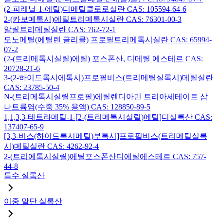
(2-피레닐-1-에틸)디메틸클로로실란 CAS: 105594-64-6
2-(카보메톡시)에틸트리메톡시실란 CAS: 76301-00-3
알릴트리메틸실란 CAS: 762-72-1
모노메틸(에틸렌 글리콜) 프로필트리메톡시실란 CAS: 65994-
07-2
(2-(트리메톡시실릴)에틸) 포스폰산, 디메틸 에스테르 CAS:
20728-21-6
3-(2-하이드록시에톡시)프로필비스(트리메틸실록시)메틸실란
CAS: 23785-50-4
N-(트리메톡시실릴프로필)에틸렌디아민 트리아세테이트 삼
나트륨염(수중 35% 용액) CAS: 128850-89-5
1,1,3,3-테트라메틸-1-[2-(트리메톡시실릴)에틸]디실록산 CAS:
137407-65-9
[3,3-비스(하이드록시메틸)부톡시]프로필비스(트리메틸실록
시)메틸실란 CAS: 4262-92-4
2-(트리에톡시실릴)에틸포스폰산디에틸에스테르 CAS: 757-
44-8
특수 실록산
이중 말단 실록산