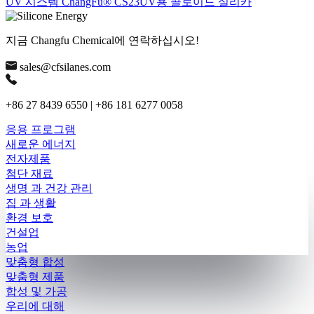
UV 시스템 ChangFu® CS23UV용 콜로이드 실리카
지금 Changfu Chemical에 연락하십시오!
sales@cfsilanes.com
+86 27 8439 6550 | +86 181 6277 0058
응용 프로그램
새로운 에너지
전자제품
첨단 재료
생명 과 건강 관리
집 과 생활
환경 보호
건설업
농업
맞춤형 합성
맞춤형 제품
합성 및 가공
우리에 대해