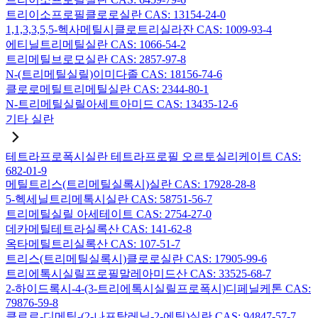
트리이소프로필클로로실란 CAS: 13154-24-0
1,1,3,3,5,5-헥사메틸시클로트리실라잔 CAS: 1009-93-4
에티닐트리메틸실란 CAS: 1066-54-2
트리메틸브로모실란 CAS: 2857-97-8
N-(트리메틸실릴)이미다졸 CAS: 18156-74-6
클로로메틸트리메틸실란 CAS: 2344-80-1
N-트리메틸실릴아세트아미드 CAS: 13435-12-6
기타 실란
테트라프로폭시실란 테트라프로필 오르토실리케이트 CAS:
682-01-9
메틸트리스(트리메틸실록시)실란 CAS: 17928-28-8
5-헥세닐트리메톡시실란 CAS: 58751-56-7
트리메틸실릴 아세테이트 CAS: 2754-27-0
데카메틸테트라실록산 CAS: 141-62-8
옥타메틸트리실록산 CAS: 107-51-7
트리스(트리메틸실록시)클로로실란 CAS: 17905-99-6
트리에톡시실릴프로필말레아미드산 CAS: 33525-68-7
2-하이드록시-4-(3-트리에톡시실릴프로폭시)디페닐케톤 CAS:
79876-59-8
클로로-디메틸-(2-나프탈레닐-2-에틸)실란 CAS: 94847-57-7