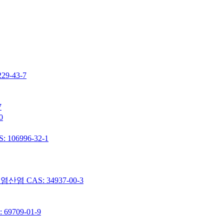
-43-7
7
0
06996-32-1
 CAS: 34937-00-3
9709-01-9