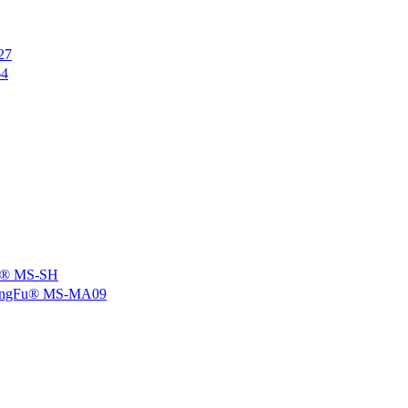
27
4
 MS-SH
u® MS-MA09