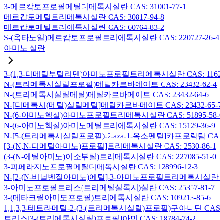
3-메르캅토프로필메틸디메톡시실란 CAS: 31001-77-1
메르캅토메틸트리메톡시실란 CAS: 30817-94-8
메르캅토메틸트리에톡시실란 CAS: 60764-83-2
S-(옥타노일)메르캅토프로필트리에톡시실란 CAS: 220727-26-4
아미노 실란
3-(1,3-디메틸부틸리덴)아미노프로필트리에톡시실란 CAS: 116229
N-(트리메톡시실릴프로필)메틸카르바메이트 CAS: 23432-62-4
N-(트리메톡시실릴메틸)메틸카르바메이트 CAS: 23432-64-6
N-[디메톡시(메틸)실릴메틸]메틸카르바메이트 CAS: 23432-65-
N-(6-아미노헥실)아미노프로필트리메톡시실란 CAS: 51895-58-
N-(6-아미노헥실)아미노메틸트리에톡시실란 CAS: 15129-36-9
N-[5-(트리메톡시실릴프로필)-2-aza-1-옥소펜틸]카프로락탐 CAS: 1
[3-(N,N-디메틸아미노)프로필]트리메톡시실란 CAS: 2530-86-1
(3-(N-에틸아미노)이소부틸)트리메톡시실란 CAS: 227085-51-0
3-피페라지노프로필메틸디메톡시실란 CAS: 128996-12-3
N-[2-(N-비닐벤질아미노)에틸]-3-아미노프로필트리메톡시실란 염산염
3-아미노프로필트리스(트리메틸실록시)실란 CAS: 25357-81-7
3-(메타크릴아미도프로필)트리에톡시실란 CAS: 109213-85-6
1,1,3,3-테트라메틸-2-(3-(트리메톡시실릴)프로필)구아니딘 CAS: 6
트리스[3-(트리에톡시실릴)프로필]아민 CAS: 18784-74-2