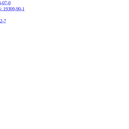
07-0
309-90-1
-7