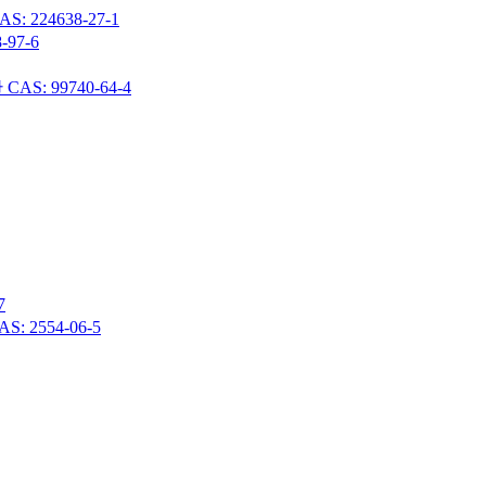
24638-27-1
97-6
 99740-64-4
7
 2554-06-5