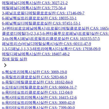
메틸페닐디메톡시실란 CAS: 3027-21-2
메틸페닐디에톡시실란 CAS: 775-56-4
3-페닐프로필디메틸클로로실란 CAS: 17146-09-7
6-페닐헥실트리클로로실란 CAS: 18035-33-1
6-페닐헥실디메틸클로로실란 CAS: 97451-53-1
3-(펜타브로모페닐메톡시)프로필디메틸클로로실란 CAS: 166546-
클로로디메틸[3-(2,3,4,5,6-펜타플루오로페닐)프로필]실란 CAS: 15
3-(p-메톡시페닐)프로필트리클로로실란 CAS: 163155-57-5
페닐트리스(비닐디메틸실록시)실란 CAS: 60111-47-9
1,3-디페닐-1,1,3,3-테트라메톡시디실록산 CAS: 17938-09-9
메틸디페닐메톡시실란 CAS: 18407-48-2
장쇄 알킬 실란
n-헥실트리메톡시실란 CAS: 3069-19-0
n-옥틸트리클로로실란 CAS: 5283-66-9
n-옥틸디메틸클로로실란 CAS: 18162-84-0
n-도데실디메틸클로로실란 CAS: 66604-31-7
n-옥타데실트리클로로실란 CAS: 112-04-9
n-헥사데실트리메톡시실란 CAS: 16415-12-6
n-옥타데실트리메톡시실란 CAS: 3069-42-9
n-옥타데실트리에톡시실란 CAS: 7399-00-0