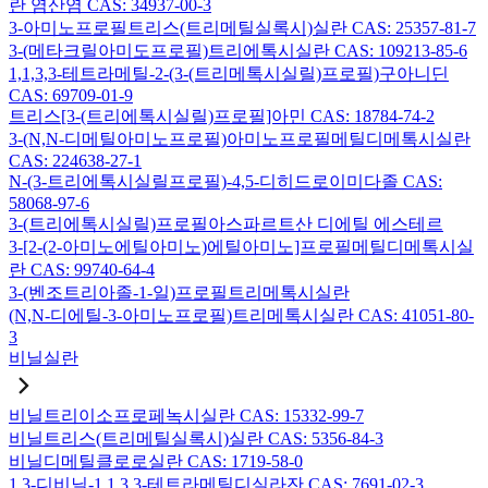
란 염산염 CAS: 34937-00-3
3-아미노프로필트리스(트리메틸실록시)실란 CAS: 25357-81-7
3-(메타크릴아미도프로필)트리에톡시실란 CAS: 109213-85-6
1,1,3,3-테트라메틸-2-(3-(트리메톡시실릴)프로필)구아니딘
CAS: 69709-01-9
트리스[3-(트리에톡시실릴)프로필]아민 CAS: 18784-74-2
3-(N,N-디메틸아미노프로필)아미노프로필메틸디메톡시실란
CAS: 224638-27-1
N-(3-트리에톡시실릴프로필)-4,5-디히드로이미다졸 CAS:
58068-97-6
3-(트리에톡시실릴)프로필아스파르트산 디에틸 에스테르
3-[2-(2-아미노에틸아미노)에틸아미노]프로필메틸디메톡시실
란 CAS: 99740-64-4
3-(벤조트리아졸-1-일)프로필트리메톡시실란
(N,N-디에틸-3-아미노프로필)트리메톡시실란 CAS: 41051-80-
3
비닐실란
비닐트리이소프로페녹시실란 CAS: 15332-99-7
비닐트리스(트리메틸실록시)실란 CAS: 5356-84-3
비닐디메틸클로로실란 CAS: 1719-58-0
1,3-디비닐-1,1,3,3-테트라메틸디실라잔 CAS: 7691-02-3