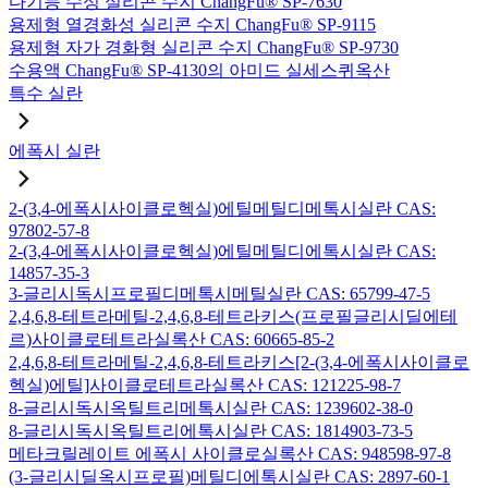
다기능 수성 실리콘 수지 ChangFu® SP-7630
용제형 열경화성 실리콘 수지 ChangFu® SP-9115
용제형 자가 경화형 실리콘 수지 ChangFu® SP-9730
수용액 ChangFu® SP-4130의 아미드 실세스퀴옥산
특수 실란
에폭시 실란
2-(3,4-에폭시사이클로헥실)에틸메틸디메톡시실란 CAS:
97802-57-8
2-(3,4-에폭시사이클로헥실)에틸메틸디에톡시실란 CAS:
14857-35-3
3-글리시독시프로필디메톡시메틸실란 CAS: 65799-47-5
2,4,6,8-테트라메틸-2,4,6,8-테트라키스(프로필글리시딜에테
르)사이클로테트라실록산 CAS: 60665-85-2
2,4,6,8-테트라메틸-2,4,6,8-테트라키스[2-(3,4-에폭시사이클로
헥실)에틸]사이클로테트라실록산 CAS: 121225-98-7
8-글리시독시옥틸트리메톡시실란 CAS: 1239602-38-0
8-글리시독시옥틸트리에톡시실란 CAS: 1814903-73-5
메타크릴레이트 에폭시 사이클로실록산 CAS: 948598-97-8
(3-글리시딜옥시프로필)메틸디에톡시실란 CAS: 2897-60-1