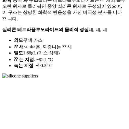
화학 공식 과 구조
실리콘 테트라플루오라이드는 네 개의 플루
오린 원자로 둘러싸인 중앙 실리콘 원자로 구성되어 있으며,
이 구조는 상당한 화학적 반응성을 가진 비극성 분자를 나타
⁇ 니다.
실리콘 테트라플루오라이드의 물리적 성질
네, 네, 네
외모
무색 가스
⁇ 새
<unk>은, 짜증나는 ⁇ 새
밀도
1.66gL (가스 상태)
⁇ 는 지점
: −95.1 °C
녹는 지점
: −90.2 °C