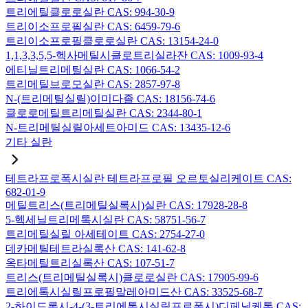
트리에틸클로로실란 CAS: 994-30-9
트리이소프로필실란 CAS: 6459-79-6
트리이소프로필클로로실란 CAS: 13154-24-0
1,1,3,3,5,5-헥사메틸시클로트리실라잔 CAS: 1009-93-4
에티닐트리메틸실란 CAS: 1066-54-2
트리메틸브로모실란 CAS: 2857-97-8
N-(트리메틸실릴)이미다졸 CAS: 18156-74-6
클로로메틸트리메틸실란 CAS: 2344-80-1
N-트리메틸실릴아세트아미드 CAS: 13435-12-6
기타 실란
테트라프로폭시실란 테트라프로필 오르토실리케이트 CAS:
682-01-9
메틸트리스(트리메틸실록시)실란 CAS: 17928-28-8
5-헥세닐트리메톡시실란 CAS: 58751-56-7
트리메틸실릴 아세테이트 CAS: 2754-27-0
데카메틸테트라실록산 CAS: 141-62-8
옥타메틸트리실록산 CAS: 107-51-7
트리스(트리메틸실록시)클로로실란 CAS: 17905-99-6
트리에톡시실릴프로필말레아미드산 CAS: 33525-68-7
2-하이드록시-4-(3-트리에톡시실릴프로폭시)디페닐케톤 CAS: