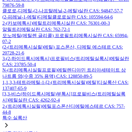
79876-59-8
클로로-디메틸-(2-나프탈레닐-2-에틸)실란 CAS: 94847-57-7
(2-피레닐-1-에틸)디메틸클로로실란 CAS: 105594-64-6
2-(카보메톡시)에틸트리메톡시실란 CAS: 76301-00-3
알릴트리메틸실란 CAS: 762-72-1
모노메틸(에틸렌 글리콜) 프로필트리메톡시실란 CAS: 65994-
07-2
(2-(트리메톡시실릴)에틸) 포스폰산, 디메틸 에스테르 CAS:
20728-21-6
3-(2-하이드록시에톡시)프로필비스(트리메틸실록시)메틸실란
CAS: 23785-50-4
N-(트리메톡시실릴프로필)에틸렌디아민 트리아세테이트 삼
나트륨 염(수중 35% 용액) CAS: 128850-89-5
1,1,3,3-테트라메틸-1-[2-(트리메톡시실릴)에틸]디실록산 CAS:
137407-65-9
[3,3-비스(하이드록시메틸)부톡시]프로필비스(트리메틸실록
시)메틸실란 CAS: 4262-92-4
2-(트리에톡시실릴)에틸포스폰산디에틸에스테르 CAS: 757-
44-8
특수 실록산