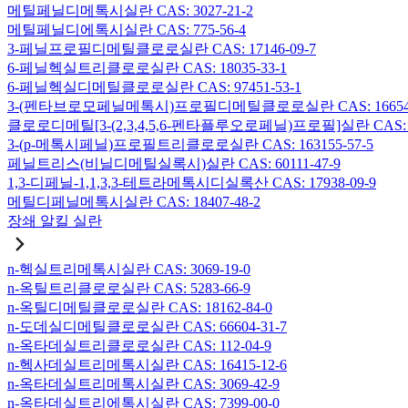
메틸페닐디메톡시실란 CAS: 3027-21-2
메틸페닐디에톡시실란 CAS: 775-56-4
3-페닐프로필디메틸클로로실란 CAS: 17146-09-7
6-페닐헥실트리클로로실란 CAS: 18035-33-1
6-페닐헥실디메틸클로로실란 CAS: 97451-53-1
3-(펜타브로모페닐메톡시)프로필디메틸클로로실란 CAS: 166546-
클로로디메틸[3-(2,3,4,5,6-펜타플루오로페닐)프로필]실란 CAS: 15
3-(p-메톡시페닐)프로필트리클로로실란 CAS: 163155-57-5
페닐트리스(비닐디메틸실록시)실란 CAS: 60111-47-9
1,3-디페닐-1,1,3,3-테트라메톡시디실록산 CAS: 17938-09-9
메틸디페닐메톡시실란 CAS: 18407-48-2
장쇄 알킬 실란
n-헥실트리메톡시실란 CAS: 3069-19-0
n-옥틸트리클로로실란 CAS: 5283-66-9
n-옥틸디메틸클로로실란 CAS: 18162-84-0
n-도데실디메틸클로로실란 CAS: 66604-31-7
n-옥타데실트리클로로실란 CAS: 112-04-9
n-헥사데실트리메톡시실란 CAS: 16415-12-6
n-옥타데실트리메톡시실란 CAS: 3069-42-9
n-옥타데실트리에톡시실란 CAS: 7399-00-0