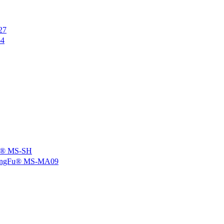
27
4
 MS-SH
u® MS-MA09