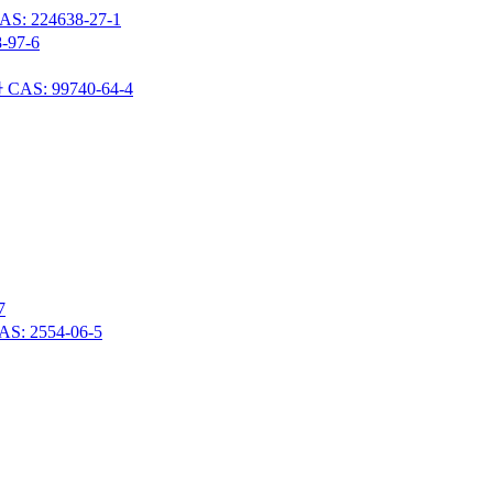
24638-27-1
97-6
 99740-64-4
7
 2554-06-5