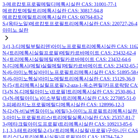
3-메르캅토프로필메틸디메톡시실란 CAS: 31001-77-1
메르캅토메틸트리메톡시실란 CAS: 30817-94-8
메르캅토메틸트리에톡시실란 CAS: 60764-83-2
S-(옥타노일)메르캅토프로필트리에톡시실란 CAS: 220727-26-4
아미노 실란
3-(1,3-디메틸부틸리덴)아미노프로필트리에톡시실란 CAS: 116229
N-(트리메톡시실릴프로필)메틸카르바메이트 CAS: 23432-62-4
N-(트리메톡시실릴메틸)메틸카르바메이트 CAS: 23432-64-6
N-[디메톡시(메틸)실릴메틸]메틸카르바메이트 CAS: 23432-65-
N-(6-아미노헥실)아미노프로필트리메톡시실란 CAS: 51895-58-
N-(6-아미노헥실)아미노메틸트리에톡시실란 CAS: 15129-36-9
N-[5-(트리메톡시실릴프로필)-2-aza-1-옥소펜틸]카프로락탐 CAS: 1
[3-(N,N-디메틸아미노)프로필]트리메톡시실란 CAS: 2530-86-1
(3-(N-에틸아미노)이소부틸)트리메톡시실란 CAS: 227085-51-0
3-피페라지노프로필메틸디메톡시실란 CAS: 128996-12-3
N-[2-(N-비닐벤질아미노)에틸]-3-아미노프로필트리메톡시실란 염산염
3-아미노프로필트리스(트리메틸실록시)실란 CAS: 25357-81-7
3-(메타크릴아미도프로필)트리에톡시실란 CAS: 109213-85-6
1,1,3,3-테트라메틸-2-(3-(트리메톡시실릴)프로필)구아니딘 CAS: 6
트리스[3-(트리에톡시실릴)프로필]아민 CAS: 18784-74-2