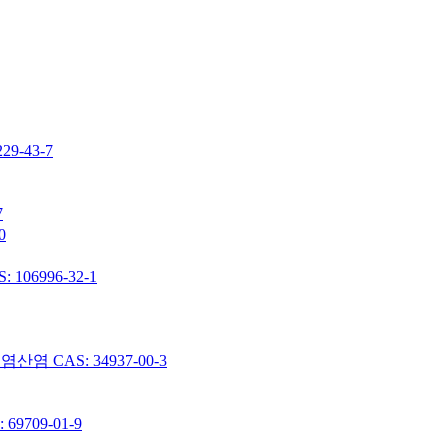
-43-7
7
0
06996-32-1
 CAS: 34937-00-3
9709-01-9