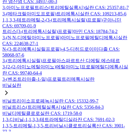
란 염산염 CAS: 34937-00-3
3-아미노프로필트리스(트리메틸실록시)실란 CAS: 25357-81-7
3-(메타크릴아미도프로필)트리에톡시실란 CAS: 109213-85-6
1,1,3,3-테트라메틸-2-(3-(트리메톡시실릴)프로필)구아니딘
CAS: 69709-01-9
트리스[3-(트리에톡시실릴)프로필]아민 CAS: 18784-74-2
3-(N,N-디메틸아미노프로필)아미노프로필메틸디메톡시실란
CAS: 224638-27-1
N-(3-트리에톡시실릴프로필)-4,5-디히드로이미다졸 CAS:
58068-97-6
3-(트리에톡시실릴)프로필아스파르트산 디에틸 에스테르
3-[2-(2-아미노에틸아미노)에틸아미노]프로필메틸디메톡시실
란 CAS: 99740-64-4
3-(벤조트리아졸-1-일)프로필트리메톡시실란
비닐실란
비닐트리이소프로페녹시실란 CAS: 15332-99-7
비닐트리스(트리메틸실록시)실란 CAS: 5356-84-3
비닐디메틸클로로실란 CAS: 1719-58-0
1,3-디비닐-1,1,3,3-테트라메틸디실라잔 CAS: 7691-02-3
1,3,5-트리메틸-1,3,5-트리비닐시클로트리실록산 CAS: 3901-
77-7