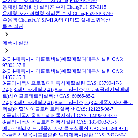
다기능 수성 실리콘 수지 ChangFu® SP-7630
용제형 열경화성 실리콘 수지 ChangFu® SP-9115
용제형 자가 경화형 실리콘 수지 ChangFu® SP-9730
수용액 ChangFu® SP-4130의 아미드 실세스퀴옥산
특수 실란
에폭시 실란
2-(3,4-에폭시사이클로헥실)에틸메틸디메톡시실란 CAS:
97802-57-8
2-(3,4-에폭시사이클로헥실)에틸메틸디에톡시실란 CAS:
14857-35-3
3-글리시독시프로필디메톡시메틸실란 CAS: 65799-47-5
2,4,6,8-테트라메틸-2,4,6,8-테트라키스(프로필글리시딜에테
르)사이클로테트라실록산 CAS: 60665-85-2
2,4,6,8-테트라메틸-2,4,6,8-테트라키스[2-(3,4-에폭시사이클로
헥실)에틸]사이클로테트라실록산 CAS: 121225-98-7
8-글리시독시옥틸트리메톡시실란 CAS: 1239602-38-0
8-글리시독시옥틸트리에톡시실란 CAS: 1814903-73-5
메타크릴레이트 에폭시 사이클로실록산 CAS: 948598-97-8
(3-글리시딜옥시프로필)메틸디에톡시실란 CAS: 2897-60-1