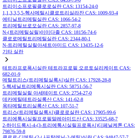
트리이소프로필클로로실란 CAS: 13154-24-0
1,1,3,3,5,5-헥사메틸시클로트리실라잔 CAS: 1009-93-4
에티닐트리메틸실란 CAS: 1066-54-2
트리메틸브로모실란 CAS: 2857-97-8
N-(트리메틸실릴)이미다졸 CAS: 18156-74-6
클로로메틸트리메틸실란 CAS: 2344-80-1
N-트리메틸실릴아세트아미드 CAS: 13435-12-6
기타 실란
테트라프로폭시실란 테트라프로필 오르토실리케이트 CAS:
682-01-9
메틸트리스(트리메틸실록시)실란 CAS: 17928-28-8
5-헥세닐트리메톡시실란 CAS: 58751-56-7
트리메틸실릴 아세테이트 CAS: 2754-27-0
데카메틸테트라실록산 CAS: 141-62-8
옥타메틸트리실록산 CAS: 107-51-7
트리스(트리메틸실록시)클로로실란 CAS: 17905-99-6
트리에톡시실릴프로필말레아미드산 CAS: 33525-68-7
2-하이드록시-4-(3-트리에톡시실릴프로폭시)디페닐케톤 CAS:
79876-59-8
클로로-디메틸-(2-나프탈레닐-2-에틸)실란 CAS: 94847-57-7