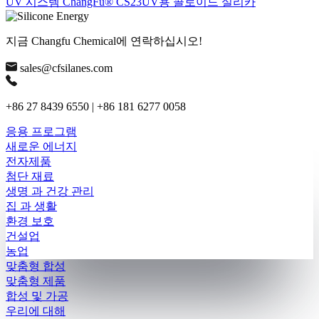
UV 시스템 ChangFu® CS23UV용 콜로이드 실리카
지금 Changfu Chemical에 연락하십시오!
sales@cfsilanes.com
+86 27 8439 6550 | +86 181 6277 0058
응용 프로그램
새로운 에너지
전자제품
첨단 재료
생명 과 건강 관리
집 과 생활
환경 보호
건설업
농업
맞춤형 합성
맞춤형 제품
합성 및 가공
우리에 대해