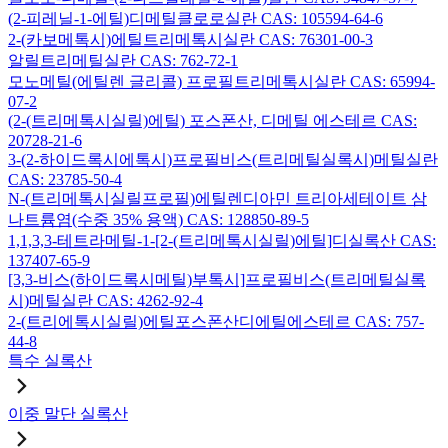
(2-피레닐-1-에틸)디메틸클로로실란 CAS: 105594-64-6
2-(카보메톡시)에틸트리메톡시실란 CAS: 76301-00-3
알릴트리메틸실란 CAS: 762-72-1
모노메틸(에틸렌 글리콜) 프로필트리메톡시실란 CAS: 65994-
07-2
(2-(트리메톡시실릴)에틸) 포스폰산, 디메틸 에스테르 CAS:
20728-21-6
3-(2-하이드록시에톡시)프로필비스(트리메틸실록시)메틸실란
CAS: 23785-50-4
N-(트리메톡시실릴프로필)에틸렌디아민 트리아세테이트 삼
나트륨염(수중 35% 용액) CAS: 128850-89-5
1,1,3,3-테트라메틸-1-[2-(트리메톡시실릴)에틸]디실록산 CAS:
137407-65-9
[3,3-비스(하이드록시메틸)부톡시]프로필비스(트리메틸실록
시)메틸실란 CAS: 4262-92-4
2-(트리에톡시실릴)에틸포스폰산디에틸에스테르 CAS: 757-
44-8
특수 실록산
이중 말단 실록산