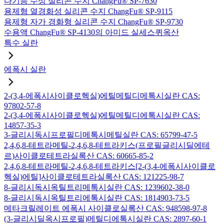
다기능 수성 실리콘 수지 ChangFu® SP-7630
용제형 열경화성 실리콘 수지 ChangFu® SP-9115
용제형 자가 경화형 실리콘 수지 ChangFu® SP-9730
수용액 ChangFu® SP-4130의 아미드 실세스퀴옥산
특수 실란
에폭시 실란
2-(3,4-에폭시사이클로헥실)에틸메틸디메톡시실란 CAS:
97802-57-8
2-(3,4-에폭시사이클로헥실)에틸메틸디에톡시실란 CAS:
14857-35-3
3-글리시독시프로필디메톡시메틸실란 CAS: 65799-47-5
2,4,6,8-테트라메틸-2,4,6,8-테트라키스(프로필글리시딜에테
르)사이클로테트라실록산 CAS: 60665-85-2
2,4,6,8-테트라메틸-2,4,6,8-테트라키스[2-(3,4-에폭시사이클로
헥실)에틸]사이클로테트라실록산 CAS: 121225-98-7
8-글리시독시옥틸트리메톡시실란 CAS: 1239602-38-0
8-글리시독시옥틸트리에톡시실란 CAS: 1814903-73-5
메타크릴레이트 에폭시 사이클로실록산 CAS: 948598-97-8
(3-글리시딜옥시프로필)메틸디에톡시실란 CAS: 2897-60-1