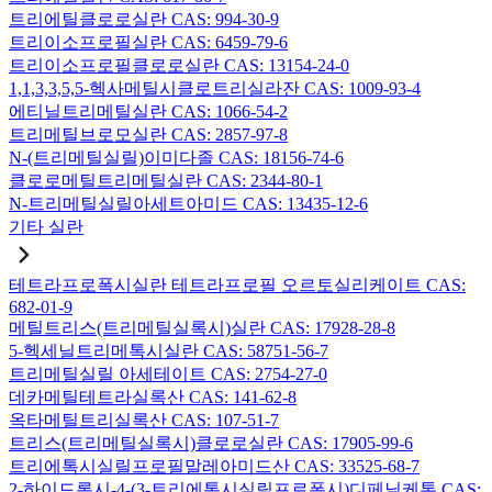
트리에틸클로로실란 CAS: 994-30-9
트리이소프로필실란 CAS: 6459-79-6
트리이소프로필클로로실란 CAS: 13154-24-0
1,1,3,3,5,5-헥사메틸시클로트리실라잔 CAS: 1009-93-4
에티닐트리메틸실란 CAS: 1066-54-2
트리메틸브로모실란 CAS: 2857-97-8
N-(트리메틸실릴)이미다졸 CAS: 18156-74-6
클로로메틸트리메틸실란 CAS: 2344-80-1
N-트리메틸실릴아세트아미드 CAS: 13435-12-6
기타 실란
테트라프로폭시실란 테트라프로필 오르토실리케이트 CAS:
682-01-9
메틸트리스(트리메틸실록시)실란 CAS: 17928-28-8
5-헥세닐트리메톡시실란 CAS: 58751-56-7
트리메틸실릴 아세테이트 CAS: 2754-27-0
데카메틸테트라실록산 CAS: 141-62-8
옥타메틸트리실록산 CAS: 107-51-7
트리스(트리메틸실록시)클로로실란 CAS: 17905-99-6
트리에톡시실릴프로필말레아미드산 CAS: 33525-68-7
2-하이드록시-4-(3-트리에톡시실릴프로폭시)디페닐케톤 CAS: