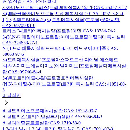
란 염산염 CAS: 34937-00-3
3-아미노프로필트리스(트리메틸실록시)실란 CAS: 25357-81-7
3-(메타크릴아미도프로필)트리에톡시실란 CAS: 109213-85-6
1,1,3,3-테트라메틸-2-(3-(트리메톡시실릴)프로필)구아니딘
CAS: 69709-01-9
트리스[3-(트리에톡시실릴)프로필]아민 CAS: 18784-74-2
3-(N,N-디메틸아미노프로필)아미노프로필메틸디메톡시실란
CAS: 224638-27-1
N-(3-트리에톡시실릴프로필)-4,5-디히드로이미다졸 CAS:
58068-97-6
3-(트리에톡시실릴)프로필아스파르트산 디에틸 에스테르
3-[2-(2-아미노에틸아미노)에틸아미노]프로필메틸디메톡시실
란 CAS: 99740-64-4
3-(벤조트리아졸-1-일)프로필트리메톡시실란
(N,N-디에틸-3-아미노프로필)트리메톡시실란 CAS: 41051-80-
3
비닐실란
비닐트리이소프로페녹시실란 CAS: 15332-99-7
비닐트리스(트리메틸실록시)실란 CAS: 5356-84-3
비닐디메틸클로로실란 CAS: 1719-58-0
1,3-디비닐-1,1,3,3-테트라메틸디실라잔 CAS: 7691-02-3