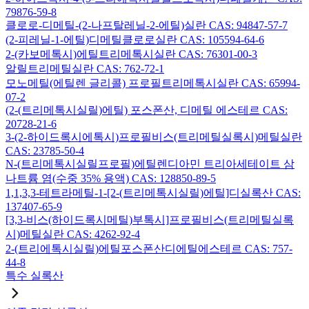
79876-59-8
클로로-디메틸-(2-나프탈레닐-2-에틸)실란 CAS: 94847-57-7
(2-피레닐-1-에틸)디메틸클로로실란 CAS: 105594-64-6
2-(카보메톡시)에틸트리메톡시실란 CAS: 76301-00-3
알릴트리메틸실란 CAS: 762-72-1
모노메틸(에틸렌 글리콜) 프로필트리메톡시실란 CAS: 65994-
07-2
(2-(트리메톡시실릴)에틸) 포스폰산, 디메틸 에스테르 CAS:
20728-21-6
3-(2-하이드록시에톡시)프로필비스(트리메틸실록시)메틸실란
CAS: 23785-50-4
N-(트리메톡시실릴프로필)에틸렌디아민 트리아세테이트 삼
나트륨 염(수중 35% 용액) CAS: 128850-89-5
1,1,3,3-테트라메틸-1-[2-(트리메톡시실릴)에틸]디실록산 CAS:
137407-65-9
[3,3-비스(하이드록시메틸)부톡시]프로필비스(트리메틸실록
시)메틸실란 CAS: 4262-92-4
2-(트리에톡시실릴)에틸포스폰산디에틸에스테르 CAS: 757-
44-8
특수 실록산