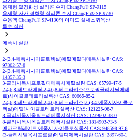
다기능 수성 실리콘 수지 ChangFu® SP-7630
용제형 열경화성 실리콘 수지 ChangFu® SP-9115
용제형 자가 경화형 실리콘 수지 ChangFu® SP-9730
수용액 ChangFu® SP-4130의 아미드 실세스퀴옥산
특수 실란
에폭시 실란
2-(3,4-에폭시사이클로헥실)에틸메틸디메톡시실란 CAS:
97802-57-8
2-(3,4-에폭시사이클로헥실)에틸메틸디에톡시실란 CAS:
14857-35-3
3-글리시독시프로필디메톡시메틸실란 CAS: 65799-47-5
2,4,6,8-테트라메틸-2,4,6,8-테트라키스(프로필글리시딜에테
르)사이클로테트라실록산 CAS: 60665-85-2
2,4,6,8-테트라메틸-2,4,6,8-테트라키스[2-(3,4-에폭시사이클로
헥실)에틸]사이클로테트라실록산 CAS: 121225-98-7
8-글리시독시옥틸트리메톡시실란 CAS: 1239602-38-0
8-글리시독시옥틸트리에톡시실란 CAS: 1814903-73-5
메타크릴레이트 에폭시 사이클로실록산 CAS: 948598-97-8
(3-글리시딜옥시프로필)메틸디에톡시실란 CAS: 2897-60-1