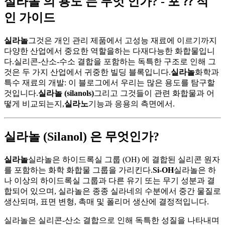
실라놀 의 용도 는 무엇 인가? - 포 ⁇ 적
인 가이드
실라놀
그것은 개인 관리 제품에서 고성능 재료에 이르기까지
다양한 산업에서 중요한 역할을하는 다재다능한 화합물입니
다.실리콘-산소-수소 결합을 포함하는 독특한 구조로 인해 그
것은 두 가지 산업에서 귀중한 빌딩 블록입니다.
실라놀
화학과
특수 재료의 개발: 이 블로그에서 우리는 많은 용도를 탐구할
것입니다.
실라놀 (silanols)
그리고 그것들이 관련 화합물과 어
떻게 비교되는지,
실라노
기능과 응용의 측면에서.
실라놀 (Silanol) 은 무엇인가?
실라놀
실라놀은 하이드록실 그룹 (OH) 에 결합된 실리콘 원자
를 포함하는 화학 화합물 그룹을 가리킨다.
Si-OH
실라놀은 하
나 이상의 하이드록실 그룹과 다른 유기 또는 무기 성분과 결
합되어 있으며, 실라놀은 종종 실라네의 수분에서 중간 물질로
생산되며, 표면 변형, 촉매 및 폴리머 생산에 결정적입니다.
실라놀은 실리콘-산소 결합으로 인해 독특한 성질을 나타내며