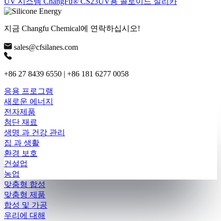
UV 시스템 ChangFu® CS23UV용 콜로이드 실리카
지금 Changfu Chemical에 연락하십시오!
sales@cfsilanes.com
+86 27 8439 6550 | +86 181 6277 0058
응용 프로그램
새로운 에너지
전자제품
첨단 재료
생명 과 건강 관리
집 과 생활
환경 보호
건설업
농업
맞춤형 합성
맞춤형 제품
합성 및 가공
우리에 대해