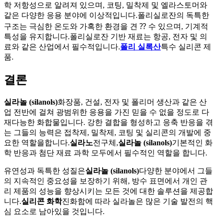
학 저항성으로 알려져 있으며, 코팅, 밀착제 및 엘라스토머와
같은 다양한 응용 분야에 이상적입니다.폴리실로잔의 독특한
구조는 극심한 온도와 가혹한 환경을 견 ⁇ 수 있으며, 기계적
특성을 유지합니다.폴리실로잔 기반 재료는 항공, 전자 및 의
료와 같은 산업에서 필수적입니다.
폴리 실록산
특수 실리콘 제
품.
결론
실라놀 (silanols)
화장품, 건설, 전자 및 폴리머 생산과 같은 산
업 전반에 걸쳐 광범위한 응용을 가진 믿을 수 없을 정도로 다
재다능한 화합물입니다. 강한 결합을 형성하고 응축 반응을 겪
는 그들의 능력은 접착제, 밀착제, 코팅 및 실리콘의 개발에 중
요한 역할을합니다.
실라노
전구체,
실라놀 (silanols)
기본적인 화
학 반응과 첨단 재료 과학 모두에서 필수적인 역할을 합니다.
유연성과 독특한 성질은
실라놀 (silanols)
다양한 분야에서 그들
의 지속적인 중요성을 보장하기 위해, 방수 표면에서 개인 관
리 제품의 성능을 향상시키는 모든 것에 대한 솔루션을 제공합
니다.
실리콘 화학
진화함에 따라 실라놀은 많은 기술 발전의 핵
심 요소로 남아있을 것입니다.