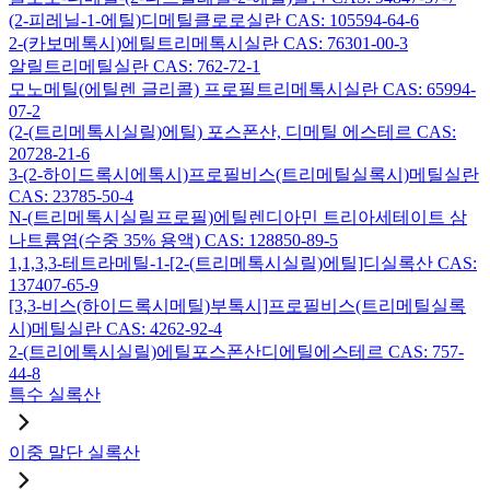
(2-피레닐-1-에틸)디메틸클로로실란 CAS: 105594-64-6
2-(카보메톡시)에틸트리메톡시실란 CAS: 76301-00-3
알릴트리메틸실란 CAS: 762-72-1
모노메틸(에틸렌 글리콜) 프로필트리메톡시실란 CAS: 65994-
07-2
(2-(트리메톡시실릴)에틸) 포스폰산, 디메틸 에스테르 CAS:
20728-21-6
3-(2-하이드록시에톡시)프로필비스(트리메틸실록시)메틸실란
CAS: 23785-50-4
N-(트리메톡시실릴프로필)에틸렌디아민 트리아세테이트 삼
나트륨염(수중 35% 용액) CAS: 128850-89-5
1,1,3,3-테트라메틸-1-[2-(트리메톡시실릴)에틸]디실록산 CAS:
137407-65-9
[3,3-비스(하이드록시메틸)부톡시]프로필비스(트리메틸실록
시)메틸실란 CAS: 4262-92-4
2-(트리에톡시실릴)에틸포스폰산디에틸에스테르 CAS: 757-
44-8
특수 실록산
이중 말단 실록산