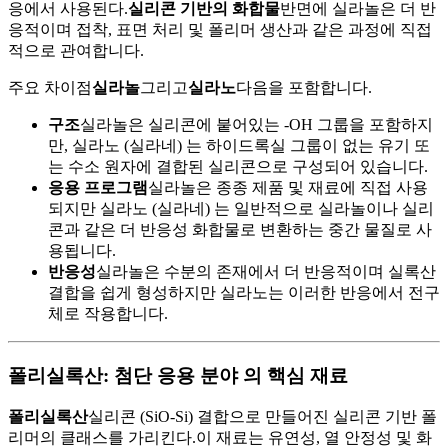
응에서 사용된다.
실리콘 기반의 화합물
반면에 실라놀은 더 반
응적이며 접착, 표면 처리 및 폴리머 생산과 같은 과정에 직접
적으로 관여합니다.
주요 차이점
실라놀
그리고
실라노
다음을 포함합니다.
구조
실라놀은 실리콘에 붙어있는 -OH 그룹을 포함하지
만, 실라노 (실라네) 는 하이드록실 그룹이 없는 유기 또
는 수소 원자에 결합된 실리콘으로 구성되어 있습니다.
응용 프로그램
실라놀은 종종 제품 및 재료에 직접 사용
되지만 실라노 (실라네) 는 일반적으로 실라놀이나 실리
콘과 같은 더 반응성 화합물로 변환하는 중간 물질로 사
용됩니다.
반응성
실라놀은 수분의 존재에서 더 반응적이며 실록산
결합을 쉽게 형성하지만 실라노는 이러한 반응에서 전구
체로 작용합니다.
폴리실록산: 첨단 응용 분야 의 핵심 재료
폴리실록산
실리콘 (SiO-Si) 결합으로 만들어진 실리콘 기반 폴
리머의 클래스를 가리킨다.이 재료는 유연성, 열 안정성 및 화