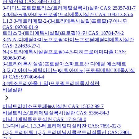
란 염산염 CAS: 34937-00-3
3-아미노프로필트리스(트리메틸실록시)실란 CAS: 25357-81-7
3-(메타크릴아미도프로필)트리에톡시실란 CAS: 109213-85-6
1,1,3,3-테트라메틸-2-(3-(트리메톡시실릴)프로필)구아니딘
CAS: 69709-01-9
트리스[3-(트리에톡시실릴)프로필]아민 CAS: 18784-74-2
3-(N,N-디메틸아미노프로필)아미노프로필메틸디메톡시실란
CAS: 224638-27-1
N-(3-트리에톡시실릴프로필)-4,5-디히드로이미다졸 CAS:
58068-97-6
3-(트리에톡시실릴)프로필아스파르트산 디에틸 에스테르
3-[2-(2-아미노에틸아미노)에틸아미노]프로필메틸디메톡시실
란 CAS: 99740-64-4
3-(벤조트리아졸-1-일)프로필트리메톡시실란
비닐실란
비닐트리이소프로페녹시실란 CAS: 15332-99-7
비닐트리스(트리메틸실록시)실란 CAS: 5356-84-3
비닐디메틸클로로실란 CAS: 1719-58-0
1,3-디비닐-1,1,3,3-테트라메틸디실라잔 CAS: 7691-02-3
1,3,5-트리메틸-1,3,5-트리비닐시클로트리실록산 CAS: 3901-
77-7