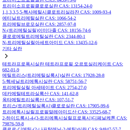
트리이소프로필클로로실란 CAS: 13154-24-0
1,1,3,3,5,5-헥사메틸시클로트리실라잔 CAS: 1009-93-4
에티닐트리메틸실란 CAS: 1066-54-2
트리메틸브로모실란 CAS: 2857-97-8
N-(트리메틸실릴)이미다졸 CAS: 18156-74-6
클로로메틸트리메틸실란 CAS: 2344-80-1
N-트리메틸실릴아세트아미드 CAS: 13435-12-6
기타 실란
테트라프로폭시실란 테트라프로필 오르토실리케이트 CAS:
682-01-9
메틸트리스(트리메틸실록시)실란 CAS: 17928-28-8
5-헥세닐트리메톡시실란 CAS: 58751-56-7
트리메틸실릴 아세테이트 CAS: 2754-27-0
데카메틸테트라실록산 CAS: 141-62-8
옥타메틸트리실록산 CAS: 107-51-7
트리스(트리메틸실록시)클로로실란 CAS: 17905-99-6
트리에톡시실릴프로필말레아미드산 CAS: 33525-68-7
2-하이드록시-4-(3-트리에톡시실릴프로폭시)디페닐케톤 CAS:
79876-59-8
클로로-디메틸-(2-나프탈레닐-2-에틸)실란 CAS: 94847-57-7