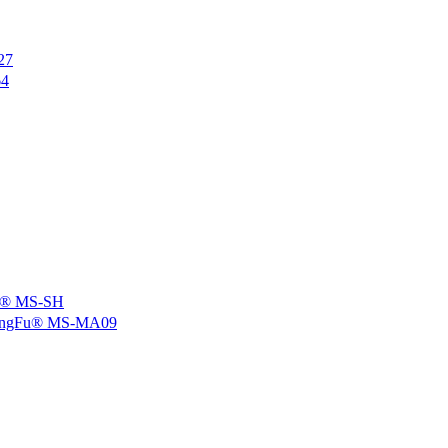
27
4
 MS-SH
u® MS-MA09