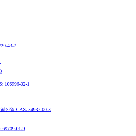
-43-7
7
0
06996-32-1
 CAS: 34937-00-3
9709-01-9