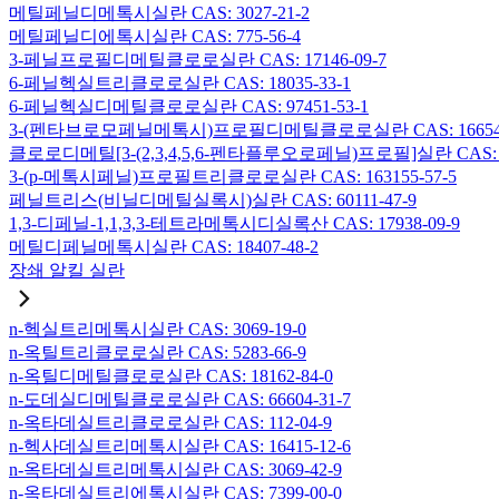
메틸페닐디메톡시실란 CAS: 3027-21-2
메틸페닐디에톡시실란 CAS: 775-56-4
3-페닐프로필디메틸클로로실란 CAS: 17146-09-7
6-페닐헥실트리클로로실란 CAS: 18035-33-1
6-페닐헥실디메틸클로로실란 CAS: 97451-53-1
3-(펜타브로모페닐메톡시)프로필디메틸클로로실란 CAS: 166546-
클로로디메틸[3-(2,3,4,5,6-펜타플루오로페닐)프로필]실란 CAS: 15
3-(p-메톡시페닐)프로필트리클로로실란 CAS: 163155-57-5
페닐트리스(비닐디메틸실록시)실란 CAS: 60111-47-9
1,3-디페닐-1,1,3,3-테트라메톡시디실록산 CAS: 17938-09-9
메틸디페닐메톡시실란 CAS: 18407-48-2
장쇄 알킬 실란
n-헥실트리메톡시실란 CAS: 3069-19-0
n-옥틸트리클로로실란 CAS: 5283-66-9
n-옥틸디메틸클로로실란 CAS: 18162-84-0
n-도데실디메틸클로로실란 CAS: 66604-31-7
n-옥타데실트리클로로실란 CAS: 112-04-9
n-헥사데실트리메톡시실란 CAS: 16415-12-6
n-옥타데실트리메톡시실란 CAS: 3069-42-9
n-옥타데실트리에톡시실란 CAS: 7399-00-0