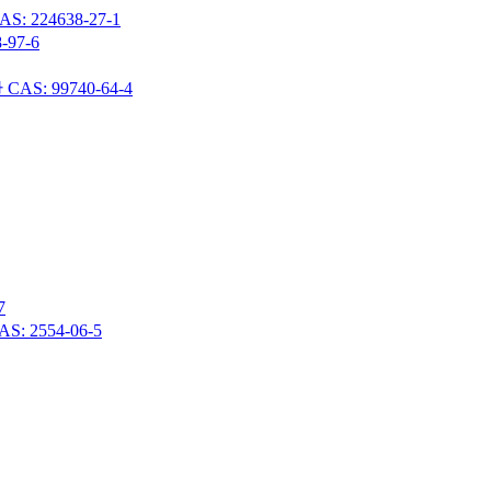
24638-27-1
97-6
 99740-64-4
7
 2554-06-5