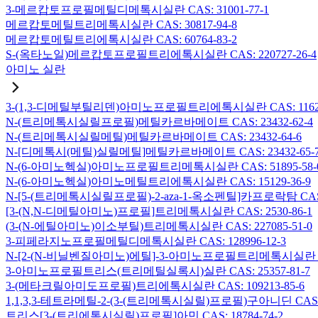
3-메르캅토프로필메틸디메톡시실란 CAS: 31001-77-1
메르캅토메틸트리메톡시실란 CAS: 30817-94-8
메르캅토메틸트리에톡시실란 CAS: 60764-83-2
S-(옥타노일)메르캅토프로필트리에톡시실란 CAS: 220727-26-4
아미노 실란
3-(1,3-디메틸부틸리덴)아미노프로필트리에톡시실란 CAS: 116229
N-(트리메톡시실릴프로필)메틸카르바메이트 CAS: 23432-62-4
N-(트리메톡시실릴메틸)메틸카르바메이트 CAS: 23432-64-6
N-[디메톡시(메틸)실릴메틸]메틸카르바메이트 CAS: 23432-65-
N-(6-아미노헥실)아미노프로필트리메톡시실란 CAS: 51895-58-
N-(6-아미노헥실)아미노메틸트리에톡시실란 CAS: 15129-36-9
N-[5-(트리메톡시실릴프로필)-2-aza-1-옥소펜틸]카프로락탐 CAS: 1
[3-(N,N-디메틸아미노)프로필]트리메톡시실란 CAS: 2530-86-1
(3-(N-에틸아미노)이소부틸)트리메톡시실란 CAS: 227085-51-0
3-피페라지노프로필메틸디메톡시실란 CAS: 128996-12-3
N-[2-(N-비닐벤질아미노)에틸]-3-아미노프로필트리메톡시실란 염산염
3-아미노프로필트리스(트리메틸실록시)실란 CAS: 25357-81-7
3-(메타크릴아미도프로필)트리에톡시실란 CAS: 109213-85-6
1,1,3,3-테트라메틸-2-(3-(트리메톡시실릴)프로필)구아니딘 CAS: 6
트리스[3-(트리에톡시실릴)프로필]아민 CAS: 18784-74-2