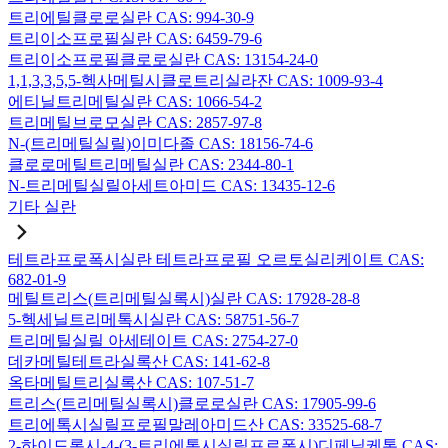
트리에틸클로로실란 CAS: 994-30-9
트리이소프로필실란 CAS: 6459-79-6
트리이소프로필클로로실란 CAS: 13154-24-0
1,1,3,3,5,5-헥사메틸시클로트리실라잔 CAS: 1009-93-4
에티닐트리메틸실란 CAS: 1066-54-2
트리메틸브로모실란 CAS: 2857-97-8
N-(트리메틸실릴)이미다졸 CAS: 18156-74-6
클로로메틸트리메틸실란 CAS: 2344-80-1
N-트리메틸실릴아세트아미드 CAS: 13435-12-6
기타 실란
테트라프로폭시실란 테트라프로필 오르토실리케이트 CAS:
682-01-9
메틸트리스(트리메틸실록시)실란 CAS: 17928-28-8
5-헥세닐트리메톡시실란 CAS: 58751-56-7
트리메틸실릴 아세테이트 CAS: 2754-27-0
데카메틸테트라실록산 CAS: 141-62-8
옥타메틸트리실록산 CAS: 107-51-7
트리스(트리메틸실록시)클로로실란 CAS: 17905-99-6
트리에톡시실릴프로필말레아미드산 CAS: 33525-68-7
2-하이드록시-4-(3-트리에톡시실릴프로폭시)디페닐케톤 CAS: