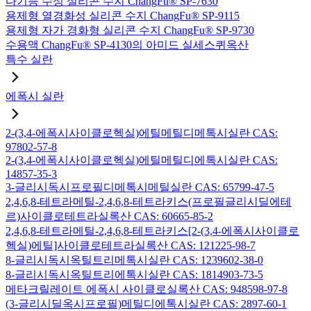
다기능 수성 실리콘 수지 ChangFu® SP-7630
용제형 열경화성 실리콘 수지 ChangFu® SP-9115
용제형 자가 경화형 실리콘 수지 ChangFu® SP-9730
수용액 ChangFu® SP-4130의 아미드 실세스퀴옥산
특수 실란
에폭시 실란
2-(3,4-에폭시사이클로헥실)에틸메틸디메톡시실란 CAS:
97802-57-8
2-(3,4-에폭시사이클로헥실)에틸메틸디에톡시실란 CAS:
14857-35-3
3-글리시독시프로필디메톡시메틸실란 CAS: 65799-47-5
2,4,6,8-테트라메틸-2,4,6,8-테트라키스(프로필글리시딜에테
르)사이클로테트라실록산 CAS: 60665-85-2
2,4,6,8-테트라메틸-2,4,6,8-테트라키스[2-(3,4-에폭시사이클로
헥실)에틸]사이클로테트라실록산 CAS: 121225-98-7
8-글리시독시옥틸트리메톡시실란 CAS: 1239602-38-0
8-글리시독시옥틸트리에톡시실란 CAS: 1814903-73-5
메타크릴레이트 에폭시 사이클로실록산 CAS: 948598-97-8
(3-글리시딜옥시프로필)메틸디에톡시실란 CAS: 2897-60-1