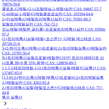
79876-59-8
클로로-디메틸-(2-나프탈레닐-2-에틸)실란 CAS: 94847-57-7
(2-피레닐-1-에틸)디메틸클로로실란 CAS: 105594-64-6
2-(카보메톡시)에틸트리메톡시실란 CAS: 76301-00-3
알릴트리메틸실란 CAS: 762-72-1
모노메틸(에틸렌 글리콜) 프로필트리메톡시실란 CAS: 65994-
07-2
(2-(트리메톡시실릴)에틸) 포스폰산, 디메틸 에스테르 CAS:
20728-21-6
3-(2-하이드록시에톡시)프로필비스(트리메틸실록시)메틸실란
CAS: 23785-50-4
N-(트리메톡시실릴프로필)에틸렌디아민 트리아세테이트 삼
나트륨 염(수중 35% 용액) CAS: 128850-89-5
1,1,3,3-테트라메틸-1-[2-(트리메톡시실릴)에틸]디실록산 CAS:
137407-65-9
[3,3-비스(하이드록시메틸)부톡시]프로필비스(트리메틸실록
시)메틸실란 CAS: 4262-92-4
2-(트리에톡시실릴)에틸포스폰산디에틸에스테르 CAS: 757-
44-8
특수 실록산