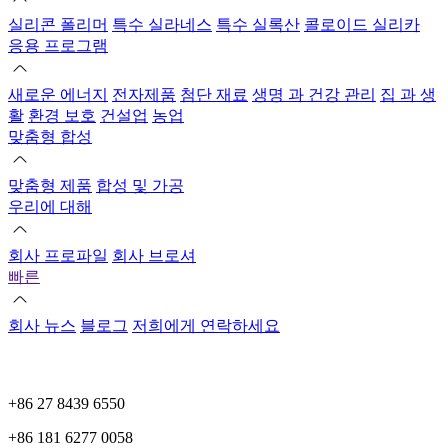
실리콘 폴리머
특수 실라네스
특수 실록산
콜로이드 실리카
응용 프로그램
새로운 에너지
전자제품
첨단 재료
생명 과 건강 관리
집 과 생
활
환경 보호
건설업
농업
맞춤형 합성
맞춤형 제품
합성 및 가공
우리에 대해
회사 프로파일
회사 브로셔
빠른
회사 뉴스
블로그
저희에게 연락하세요
+86 27 8439 6550
+86 181 6277 0058