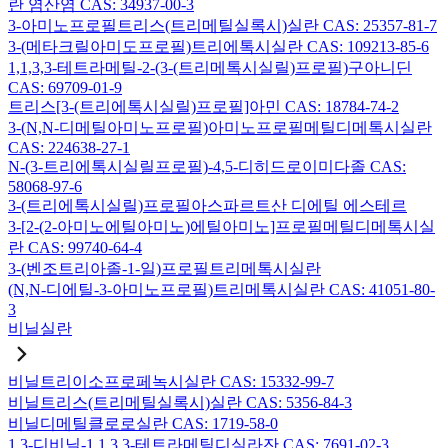
란 염산염 CAS: 34937-00-3
3-아미노프로필트리스(트리메틸실록시)실란 CAS: 25357-81-7
3-(메타크릴아미도프로필)트리에톡시실란 CAS: 109213-85-6
1,1,3,3-테트라메틸-2-(3-(트리메톡시실릴)프로필)구아니딘
CAS: 69709-01-9
트리스[3-(트리에톡시실릴)프로필]아민 CAS: 18784-74-2
3-(N,N-디메틸아미노프로필)아미노프로필메틸디메톡시실란
CAS: 224638-27-1
N-(3-트리에톡시실릴프로필)-4,5-디히드로이미다졸 CAS:
58068-97-6
3-(트리에톡시실릴)프로필아스파르트산 디에틸 에스테르
3-[2-(2-아미노에틸아미노)에틸아미노]프로필메틸디메톡시실
란 CAS: 99740-64-4
3-(벤조트리아졸-1-일)프로필트리메톡시실란
(N,N-디에틸-3-아미노프로필)트리메톡시실란 CAS: 41051-80-
3
비닐실란
비닐트리이소프로페녹시실란 CAS: 15332-99-7
비닐트리스(트리메틸실록시)실란 CAS: 5356-84-3
비닐디메틸클로로실란 CAS: 1719-58-0
1,3-디비닐-1,1,3,3-테트라메틸디실라잔 CAS: 7691-02-3