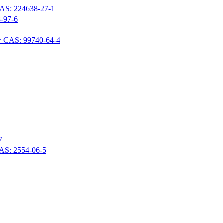
24638-27-1
97-6
 99740-64-4
7
 2554-06-5