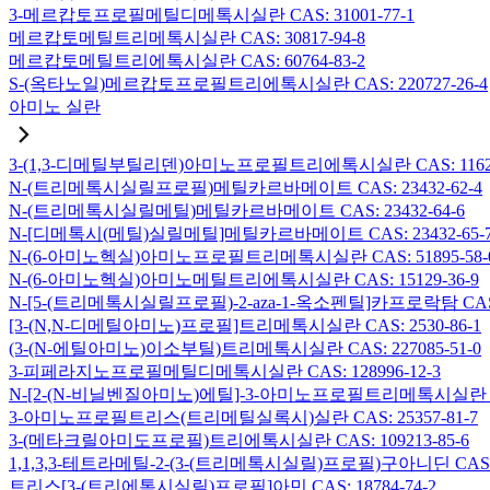
3-메르캅토프로필메틸디메톡시실란 CAS: 31001-77-1
메르캅토메틸트리메톡시실란 CAS: 30817-94-8
메르캅토메틸트리에톡시실란 CAS: 60764-83-2
S-(옥타노일)메르캅토프로필트리에톡시실란 CAS: 220727-26-4
아미노 실란
3-(1,3-디메틸부틸리덴)아미노프로필트리에톡시실란 CAS: 116229
N-(트리메톡시실릴프로필)메틸카르바메이트 CAS: 23432-62-4
N-(트리메톡시실릴메틸)메틸카르바메이트 CAS: 23432-64-6
N-[디메톡시(메틸)실릴메틸]메틸카르바메이트 CAS: 23432-65-
N-(6-아미노헥실)아미노프로필트리메톡시실란 CAS: 51895-58-
N-(6-아미노헥실)아미노메틸트리에톡시실란 CAS: 15129-36-9
N-[5-(트리메톡시실릴프로필)-2-aza-1-옥소펜틸]카프로락탐 CAS: 1
[3-(N,N-디메틸아미노)프로필]트리메톡시실란 CAS: 2530-86-1
(3-(N-에틸아미노)이소부틸)트리메톡시실란 CAS: 227085-51-0
3-피페라지노프로필메틸디메톡시실란 CAS: 128996-12-3
N-[2-(N-비닐벤질아미노)에틸]-3-아미노프로필트리메톡시실란 염산염
3-아미노프로필트리스(트리메틸실록시)실란 CAS: 25357-81-7
3-(메타크릴아미도프로필)트리에톡시실란 CAS: 109213-85-6
1,1,3,3-테트라메틸-2-(3-(트리메톡시실릴)프로필)구아니딘 CAS: 6
트리스[3-(트리에톡시실릴)프로필]아민 CAS: 18784-74-2