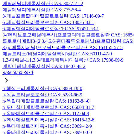
메틸페닐디메톡시실란 CAS: 3027-21-2
메틸페닐디에톡시실란 CAS: 775-56-4
3-페닐프로필디메틸클로로실란 CAS: 17146-09-7
6-페닐헥실트리클로로실란 CAS: 18035-33-1
6-페닐헥실디메틸클로로실란 CAS: 97451-53-1
3-(펜타브로모페닐메톡시)프로필디메틸클로로실란 CAS: 166546-
클로로디메틸[3-(2,3,4,5,6-펜타플루오로페닐)프로필]실란 CAS: 15
3-(p-메톡시페닐)프로필트리클로로실란 CAS: 163155-57-5
페닐트리스(비닐디메틸실록시)실란 CAS: 60111-47-9
1,3-디페닐-1,1,3,3-테트라메톡시디실록산 CAS: 17938-09-9
메틸디페닐메톡시실란 CAS: 18407-48-2
장쇄 알킬 실란
n-헥실트리메톡시실란 CAS: 3069-19-0
n-옥틸트리클로로실란 CAS: 5283-66-9
n-옥틸디메틸클로로실란 CAS: 18162-84-0
n-도데실디메틸클로로실란 CAS: 66604-31-7
n-옥타데실트리클로로실란 CAS: 112-04-9
n-헥사데실트리메톡시실란 CAS: 16415-12-6
n-옥타데실트리메톡시실란 CAS: 3069-42-9
n-옥타데실트리에톡시실란 CAS: 7399-00-0