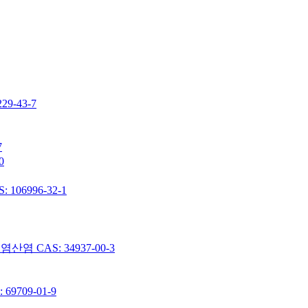
-43-7
7
0
06996-32-1
 CAS: 34937-00-3
9709-01-9