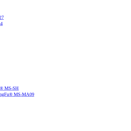
27
4
 MS-SH
u® MS-MA09