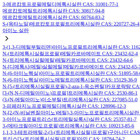
3-메르캅토프로필메틸디메톡시실란 CAS: 31001-77-1
메르캅토메틸트리메톡시실란 CAS: 30817-94-8
메르캅토메틸트리에톡시실란 CAS: 60764-83-2
S-(옥타노일)메르캅토프로필트리에톡시실란 CAS: 220727-26-4
아미노 실란
3-(1,3-디메틸부틸리덴)아미노프로필트리에톡시실란 CAS: 116229
N-(트리메톡시실릴프로필)메틸카르바메이트 CAS: 23432-62-4
N-(트리메톡시실릴메틸)메틸카르바메이트 CAS: 23432-64-6
N-[디메톡시(메틸)실릴메틸]메틸카르바메이트 CAS: 23432-65-
N-(6-아미노헥실)아미노프로필트리메톡시실란 CAS: 51895-58-
N-(6-아미노헥실)아미노메틸트리에톡시실란 CAS: 15129-36-9
N-[5-(트리메톡시실릴프로필)-2-aza-1-옥소펜틸]카프로락탐 CAS: 1
[3-(N,N-디메틸아미노)프로필]트리메톡시실란 CAS: 2530-86-1
(3-(N-에틸아미노)이소부틸)트리메톡시실란 CAS: 227085-51-0
3-피페라지노프로필메틸디메톡시실란 CAS: 128996-12-3
N-[2-(N-비닐벤질아미노)에틸]-3-아미노프로필트리메톡시실란 염산염
3-아미노프로필트리스(트리메틸실록시)실란 CAS: 25357-81-7
3-(메타크릴아미도프로필)트리에톡시실란 CAS: 109213-85-6
1,1,3,3-테트라메틸-2-(3-(트리메톡시실릴)프로필)구아니딘 CAS: 6
트리스[3-(트리에톡시실릴)프로필]아민 CAS: 18784-74-2