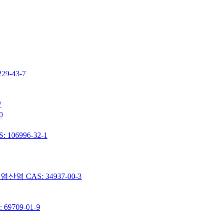
-43-7
7
0
06996-32-1
 CAS: 34937-00-3
9709-01-9