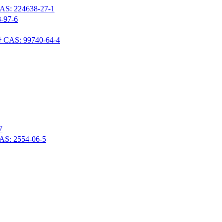
24638-27-1
97-6
 99740-64-4
7
 2554-06-5