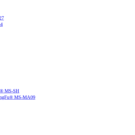
27
4
 MS-SH
u® MS-MA09